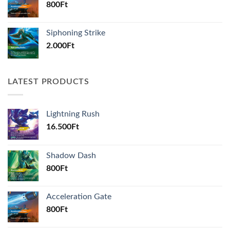
800
Ft
Siphoning Strike
2.000
Ft
LATEST PRODUCTS
Lightning Rush
16.500
Ft
Shadow Dash
800
Ft
Acceleration Gate
800
Ft