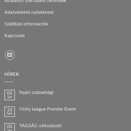
Általános szerződési feltételek
Adatvédelmi nyilatkozat
Szállítási információk
Kapcsolat
HÍREK
Nyári szabadság!
05
jún
Nincs
hozzászólás
a(z)
Unity League Premier Event
23
Nyári
febr
szabadság!
Nincs
bejegyzéshez
hozzászólás
a(z)
TAGSÁG változások!
05
Unity
jan
League