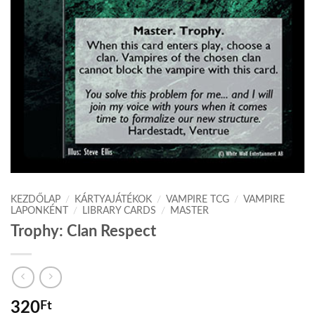
KEZDŐLAP
/
KÁRTYAJÁTÉKOK
/
VAMPIRE TCG
/
VAMPIRE
LAPONKÉNT
/
LIBRARY CARDS
/
MASTER
Trophy: Clan Respect
320
Ft