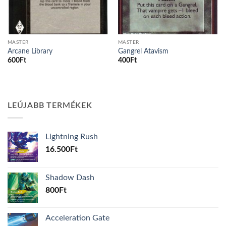
MASTER
MASTER
Arcane Library
Gangrel Atavism
600
Ft
400
Ft
LEÚJABB TERMÉKEK
Lightning Rush
16.500
Ft
Shadow Dash
800
Ft
Acceleration Gate