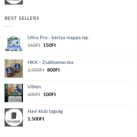
BEST SELLERS
Ultra Pro - kártya mappa lap
Original
Current
160
Ft
150
Ft
price
price
was:
is:
HKK - Zsákbamacska
160Ft.
150Ft.
Original
Current
1.000
Ft
800
Ft
price
price
was:
is:
Villein
1.000Ft.
800Ft.
Original
Current
600
Ft
100
Ft
price
price
was:
is:
Havi klub tagság
600Ft.
100Ft.
1.500
Ft