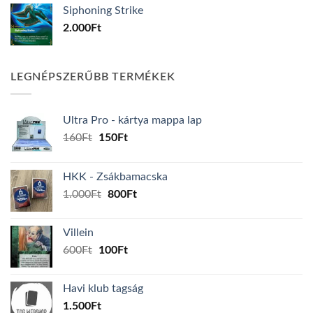
Siphoning Strike
2.000
Ft
LEGNÉPSZERŰBB TERMÉKEK
Ultra Pro - kártya mappa lap
Original
Current
160
Ft
150
Ft
price
price
was:
is:
HKK - Zsákbamacska
160Ft.
150Ft.
Original
Current
1.000
Ft
800
Ft
price
price
was:
is:
Villein
1.000Ft.
800Ft.
Original
Current
600
Ft
100
Ft
price
price
was:
is:
Havi klub tagság
600Ft.
100Ft.
1.500
Ft