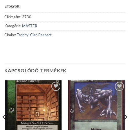
Elfogyott
Cikkszám:
2730
Kategória:
MASTER
Címke:
Trophy: Clan Respect
KAPCSOLÓDÓ TERMÉKEK
Add to
Add to
wishlist
wishlist