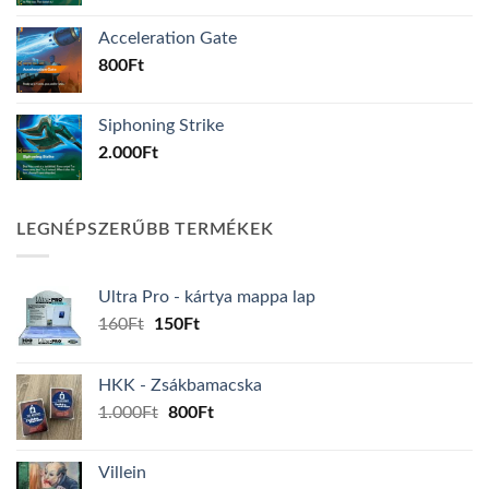
Acceleration Gate
800
Ft
Siphoning Strike
2.000
Ft
LEGNÉPSZERŰBB TERMÉKEK
Ultra Pro - kártya mappa lap
Original
Current
160
Ft
150
Ft
price
price
was:
is:
HKK - Zsákbamacska
160Ft.
150Ft.
Original
Current
1.000
Ft
800
Ft
price
price
was:
is:
Villein
1.000Ft.
800Ft.