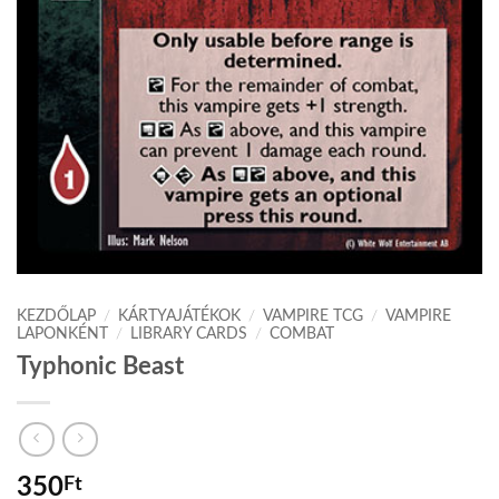
KEZDŐLAP
/
KÁRTYAJÁTÉKOK
/
VAMPIRE TCG
/
VAMPIRE
LAPONKÉNT
/
LIBRARY CARDS
/
COMBAT
Typhonic Beast
350
Ft