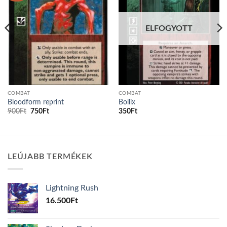
ELFOGYOTT
COMBAT
COMBAT
Bloodform reprint
Bollix
Original
Current
900
Ft
750
Ft
350
Ft
price
price
was:
is:
900Ft.
750Ft.
LEÚJABB TERMÉKEK
Lightning Rush
16.500
Ft