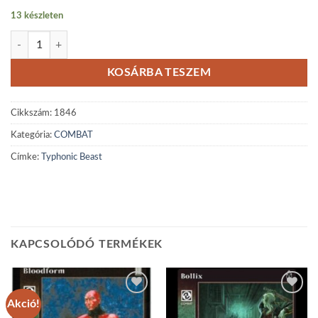
13 készleten
Typhonic Beast mennyiség
KOSÁRBA TESZEM
Cikkszám:
1846
Kategória:
COMBAT
Címke:
Typhonic Beast
KAPCSOLÓDÓ TERMÉKEK
Akció!
Add to
Add to
wishlist
wishlist