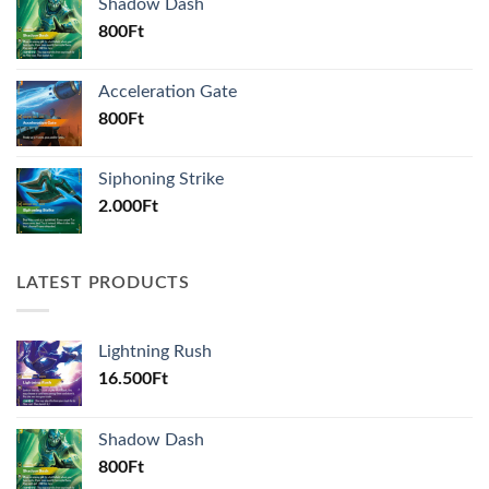
Shadow Dash
800
Ft
Acceleration Gate
800
Ft
Siphoning Strike
2.000
Ft
LATEST PRODUCTS
Lightning Rush
16.500
Ft
Shadow Dash
800
Ft