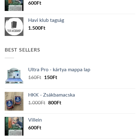
600
Ft
Havi klub tagság
1.500
Ft
BEST SELLERS
Ultra Pro - kártya mappa lap
Original
Current
160
Ft
150
Ft
price
price
was:
is:
HKK - Zsákbamacska
160Ft.
150Ft.
Original
Current
1.000
Ft
800
Ft
price
price
was:
is:
Villein
1.000Ft.
800Ft.
600
Ft