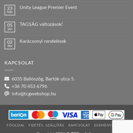
hozzászólás
a(z)
Unity League Premier Event
23
Nyári
febr
szabadság!
Nincs
bejegyzéshez
hozzászólás
a(z)
TAGSÁG változások!
05
Unity
jan
League
Nincs
Premier
hozzászólás
Event
a(z)
bejegyzéshez
Karácsonyi rendelések
02
TAGSÁG
dec
változások!
Nincs
bejegyzéshez
hozzászólás
a(z)
Karácsonyi
KAPCSOLAT
rendelések
bejegyzéshez
6035 Ballószög, Bartók utca 5.
+36 70 453 6796
info@tcgwebshop.hu
FŐOLDAL
FIZETÉS, SZÁLLÍTÁS
KAPCSOLAT
ESEMÉNYNAPTÁR