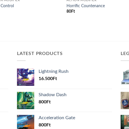
N MODIFIER
ACTION MODIFIER
 Control
Horrific Countenance
80
Ft
LATEST PRODUCTS
LE
Lightning Rush
16.500
Ft
Shadow Dash
800
Ft
Acceleration Gate
800
Ft