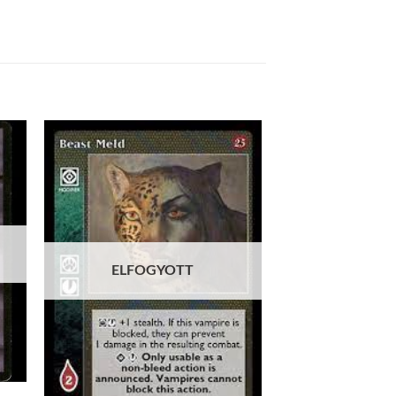
 to
Add to
list
wishlist
ELFOGYOTT