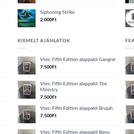
Siphoning Strike
2.000
Ft
KIEMELT AJÁNLATOK
FE
Vtes: Fifth Edition alappakli Gangrel
7.500
Ft
Vtes: Fifth Edition alappakli The
Ministry
7.500
Ft
Vtes: Fifth Edition alappakli Brujah
7.500
Ft
Vtes: Fifth Edition alappakli Banu