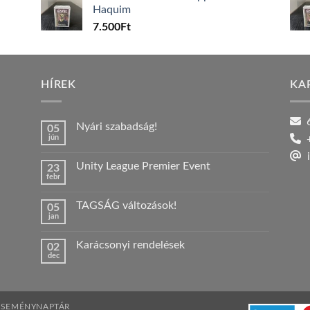
Haquim
7.500
Ft
HÍREK
KA
6
Nyári szabadság!
05
jún
+
Nincs
hozzászólás
i
a(z)
Unity League Premier Event
23
Nyári
febr
szabadság!
Nincs
bejegyzéshez
hozzászólás
a(z)
TAGSÁG változások!
05
Unity
jan
League
Nincs
Premier
hozzászólás
Event
a(z)
bejegyzéshez
Karácsonyi rendelések
02
TAGSÁG
dec
változások!
Nincs
bejegyzéshez
hozzászólás
a(z)
Karácsonyi
rendelések
bejegyzéshez
ESEMÉNYNAPTÁR