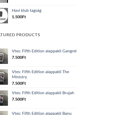
price
price
was:
is:
Havi klub tagság
600Ft.
100Ft.
1.500
Ft
ATURED PRODUCTS
Vtes: Fifth Edition alappakli Gangrel
7.500
Ft
Vtes: Fifth Edition alappakli The
Ministry
7.500
Ft
Vtes: Fifth Edition alappakli Brujah
7.500
Ft
Vtes: Fifth Edition alappakli Banu