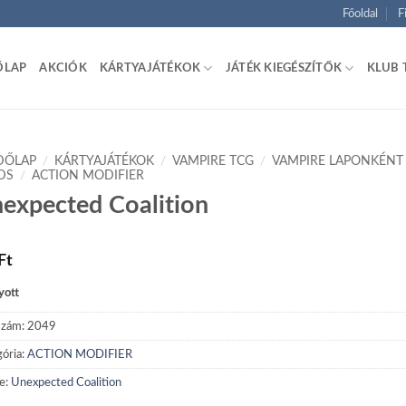
Főoldal
F
ŐLAP
AKCIÓK
KÁRTYAJÁTÉKOK
JÁTÉK KIEGÉSZÍTŐK
KLUB 
DŐLAP
/
KÁRTYAJÁTÉKOK
/
VAMPIRE TCG
/
VAMPIRE LAPONKÉNT
DS
/
ACTION MODIFIER
expected Coalition
Ft
yott
szám:
2049
ória:
ACTION MODIFIER
e:
Unexpected Coalition