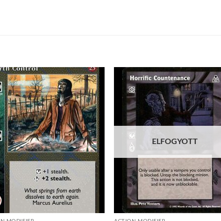
Add to
Add
wishlist
wish
ELFOGYOTT