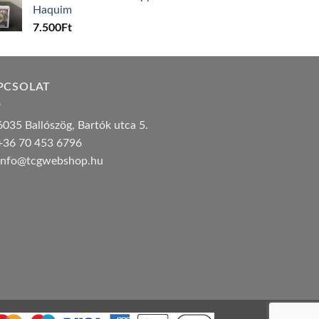
Haquim
7.500
Ft
PCSOLAT
035 Ballószög, Bartók utca 5.
36 70 453 6796
nfo@tcgwebshop.hu