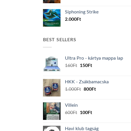
Siphoning Strike
2.000
Ft
BEST SELLERS
Ultra Pro - kártya mappa lap
Original
Current
160
Ft
150
Ft
price
price
was:
is:
HKK - Zsákbamacska
160Ft.
150Ft.
Original
Current
1.000
Ft
800
Ft
price
price
was:
is:
Villein
1.000Ft.
800Ft.
Original
Current
600
Ft
100
Ft
price
price
was:
is:
Havi klub tagság
600Ft.
100Ft.