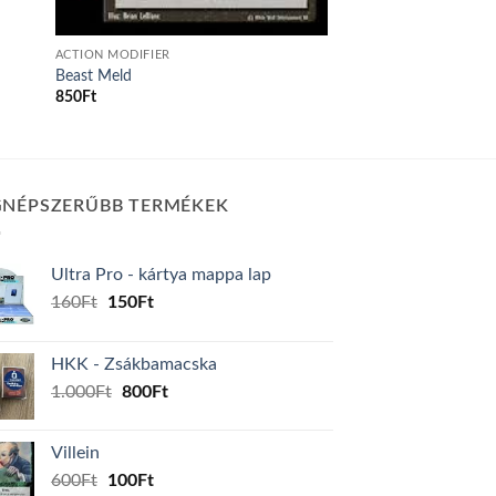
ACTION MODIFIER
Beast Meld
850
Ft
GNÉPSZERŰBB TERMÉKEK
Ultra Pro - kártya mappa lap
Original
Current
160
Ft
150
Ft
price
price
was:
is:
HKK - Zsákbamacska
160Ft.
150Ft.
Original
Current
1.000
Ft
800
Ft
price
price
was:
is:
Villein
1.000Ft.
800Ft.
Original
Current
600
Ft
100
Ft