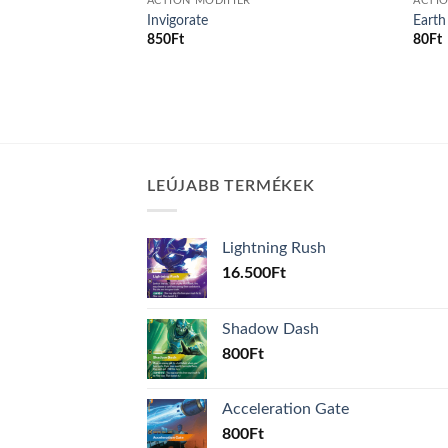
ACTION MODIFIER
ACTIO
Invigorate
Earth
850
Ft
80
Ft
LEÚJABB TERMÉKEK
Lightning Rush
16.500
Ft
Shadow Dash
800
Ft
Acceleration Gate
800
Ft