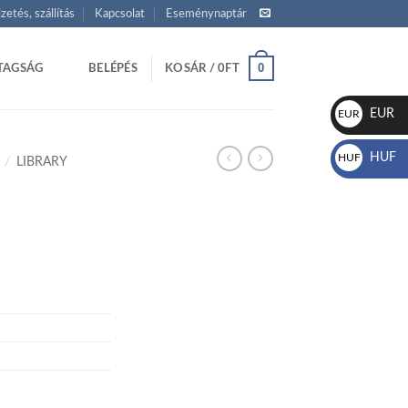
izetés, szállítás
Kapcsolat
Eseménynaptár
0
TAGSÁG
BELÉPÉS
KOSÁR /
0
FT
EUR
EUR
€
HUF
HUF
/
LIBRARY
Ft