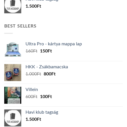
600Ft.
100Ft.
1.500
Ft
BEST SELLERS
Ultra Pro - kártya mappa lap
Original
Current
160
Ft
150
Ft
price
price
was:
is:
HKK - Zsákbamacska
160Ft.
150Ft.
Original
Current
1.000
Ft
800
Ft
price
price
was:
is:
Villein
1.000Ft.
800Ft.
Original
Current
600
Ft
100
Ft
price
price
was:
is:
Havi klub tagság
600Ft.
100Ft.
1.500
Ft