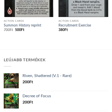
ACTION CARDS
ACTION CARDS
Summon History reprint
Recruitment Exercise
Original
Current
700
Ft
500
Ft
380
Ft
price
price
was:
is:
700Ft.
500Ft.
LEÚJABB TERMÉKEK
Riven, Shattered (V.1 - Rare)
200
Ft
Decree of Focus
200
Ft