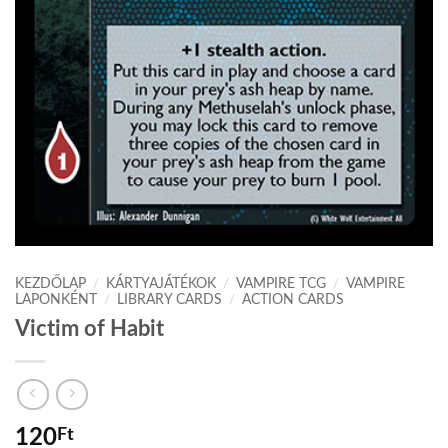
KEZDŐLAP
/
KÁRTYAJÁTÉKOK
/
VAMPIRE TCG
/
VAMPIRE
LAPONKÉNT
/
LIBRARY CARDS
/
ACTION CARDS
Victim of Habit
120
Ft