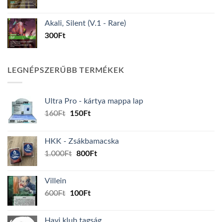
Akali, Silent (V.1 - Rare)
300
Ft
LEGNÉPSZERŰBB TERMÉKEK
Ultra Pro - kártya mappa lap
Original
Current
160
Ft
150
Ft
price
price
was:
is:
HKK - Zsákbamacska
160Ft.
150Ft.
Original
Current
1.000
Ft
800
Ft
price
price
was:
is:
Villein
1.000Ft.
800Ft.
Original
Current
600
Ft
100
Ft
price
price
was:
is:
Havi klub tagság