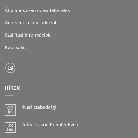
Általános szerződési feltételek
Adatvédelmi nyilatkozat
Szállítási információk
Kapcsolat
HÍREK
Nyári szabadság!
05
jún
Nincs
hozzászólás
a(z)
Unity League Premier Event
23
Nyári
febr
szabadság!
Nincs
bejegyzéshez
hozzászólás