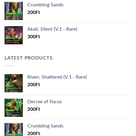
Crumbling Sands
200
Ft
Akali, Silent (V.1 - Rare)
300
Ft
LATEST PRODUCTS
Riven, Shattered (V.1 - Rare)
200
Ft
Decree of Focus
200
Ft
Crumbling Sands
200
Ft