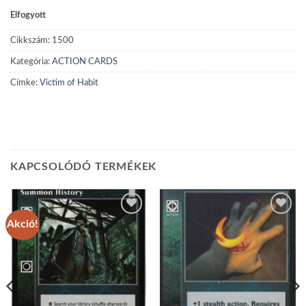
Elfogyott
Cikkszám:
1500
Kategória:
ACTION CARDS
Címke:
Victim of Habit
KAPCSOLÓDÓ TERMÉKEK
Akció!
Add to
Add to
wishlist
wishlist