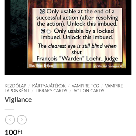
KEZDŐLAP
/
KÁRTYAJÁTÉKOK
/
VAMPIRE TCG
/
VAMPIRE
LAPONKÉNT
/
LIBRARY CARDS
/
ACTION CARDS
Vigilance
100
Ft