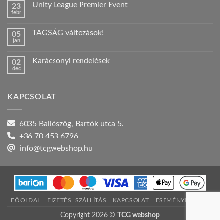
Unity League Premier Event
23
Nyári
febr
szabadság!
Nincs
bejegyzéshez
hozzászólás
a(z)
TAGSÁG változások!
05
Unity
jan
League
Nincs
Premier
hozzászólás
Event
a(z)
bejegyzéshez
Karácsonyi rendelések
02
TAGSÁG
dec
változások!
Nincs
bejegyzéshez
hozzászólás
a(z)
Karácsonyi
KAPCSOLAT
rendelések
bejegyzéshez
6035 Ballószög, Bartók utca 5.
+36 70 453 6796
info@tcgwebshop.hu
FŐOLDAL
FIZETÉS, SZÁLLÍTÁS
KAPCSOLAT
ESEMÉNYNAPTÁR
Copyright 2026 ©
TCG webshop