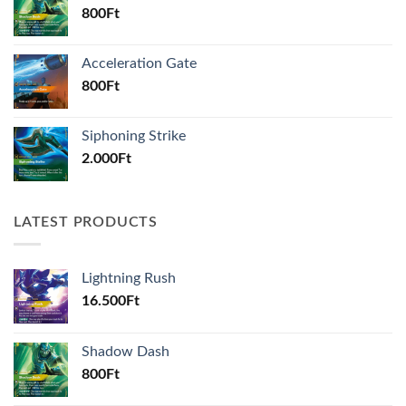
800
Ft
Acceleration Gate
800
Ft
Siphoning Strike
2.000
Ft
LATEST PRODUCTS
Lightning Rush
16.500
Ft
Shadow Dash
800
Ft