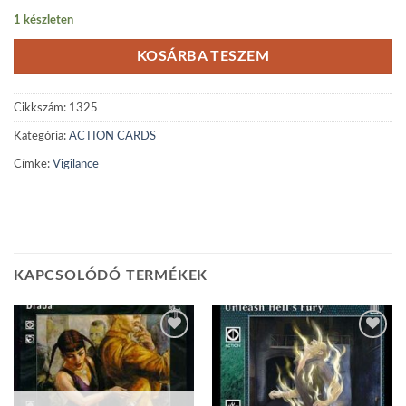
1 készleten
KOSÁRBA TESZEM
Cikkszám:
1325
Kategória:
ACTION CARDS
Címke:
Vigilance
KAPCSOLÓDÓ TERMÉKEK
Add to
Add to
wishlist
wishlist