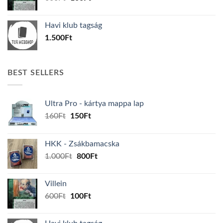
price
price
was:
is:
Havi klub tagság
600Ft.
100Ft.
1.500
Ft
BEST SELLERS
Ultra Pro - kártya mappa lap
Original
Current
160
Ft
150
Ft
price
price
was:
is:
HKK - Zsákbamacska
160Ft.
150Ft.
Original
Current
1.000
Ft
800
Ft
price
price
was:
is:
Villein
1.000Ft.
800Ft.
Original
Current
600
Ft
100
Ft
price
price
was:
is: