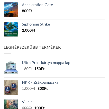
Acceleration Gate
800
Ft
Siphoning Strike
2.000
Ft
LEGNÉPSZERŰBB TERMÉKEK
Ultra Pro - kártya mappa lap
Original
Current
160
Ft
150
Ft
price
price
was:
is:
HKK - Zsákbamacska
160Ft.
150Ft.
Original
Current
1.000
Ft
800
Ft
price
price
was:
is:
Villein
1.000Ft.
800Ft.
Original
Current
600
Ft
100
Ft