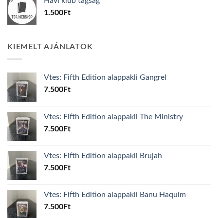
Havi klub tagság
600Ft.
100Ft.
1.500
Ft
KIEMELT AJÁNLATOK
Vtes: Fifth Edition alappakli Gangrel
7.500
Ft
Vtes: Fifth Edition alappakli The Ministry
7.500
Ft
Vtes: Fifth Edition alappakli Brujah
7.500
Ft
Vtes: Fifth Edition alappakli Banu Haquim
7.500
Ft