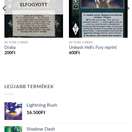
ELFOGYOTT
ACTION CARDS
ACTION CARDS
Draba
Unleash Hell’s Fury reprint
200
Ft
600
Ft
LEÚJABB TERMÉKEK
Lightning Rush
16.500
Ft
Shadow Dash