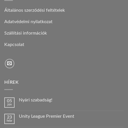
Általános szerződési feltételek
Adatvédelmi nyilatkozat
Szállítási információk
Kapcsolat
HÍREK
Nyári szabadság!
05
jún
Nincs
hozzászólás
a(z)
Unity League Premier Event
23
Nyári
febr
szabadság!
Nincs
bejegyzéshez
hozzászólás