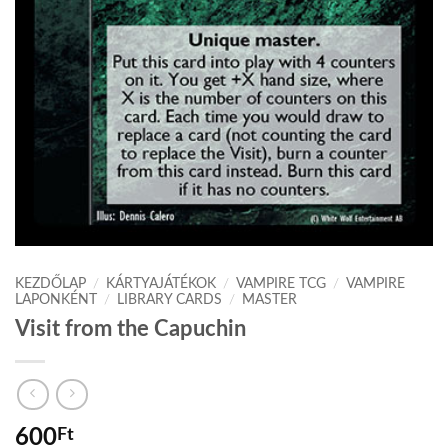
KEZDŐLAP
/
KÁRTYAJÁTÉKOK
/
VAMPIRE TCG
/
VAMPIRE
LAPONKÉNT
/
LIBRARY CARDS
/
MASTER
Visit from the Capuchin
600
Ft