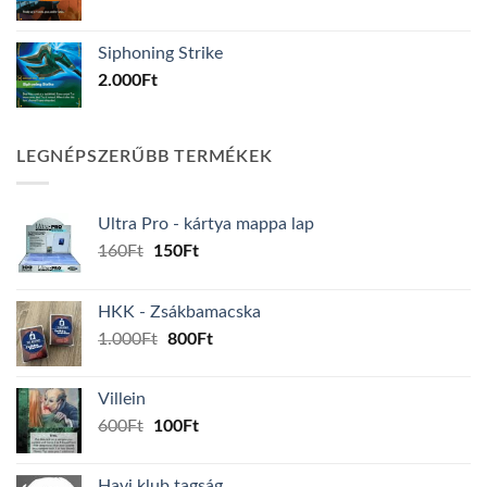
Siphoning Strike
2.000
Ft
LEGNÉPSZERŰBB TERMÉKEK
Ultra Pro - kártya mappa lap
Original
Current
160
Ft
150
Ft
price
price
was:
is:
HKK - Zsákbamacska
160Ft.
150Ft.
Original
Current
1.000
Ft
800
Ft
price
price
was:
is:
Villein
1.000Ft.
800Ft.
Original
Current
600
Ft
100
Ft
price
price
was:
is:
Havi klub tagság