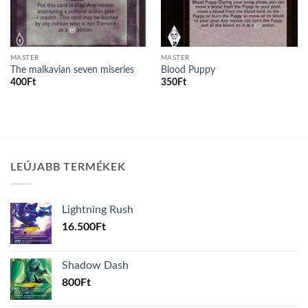
MASTER
MASTER
The malkavian seven miseries
Blood Puppy
400
Ft
350
Ft
LEÚJABB TERMÉKEK
Lightning Rush
16.500
Ft
Shadow Dash
800
Ft