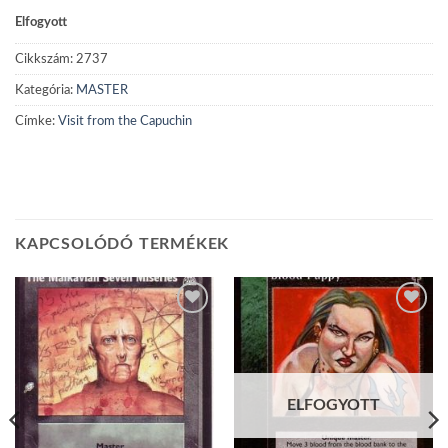
Elfogyott
Cikkszám:
2737
Kategória:
MASTER
Címke:
Visit from the Capuchin
KAPCSOLÓDÓ TERMÉKEK
Add to
Add to
wishlist
wishlist
ELFOGYOTT