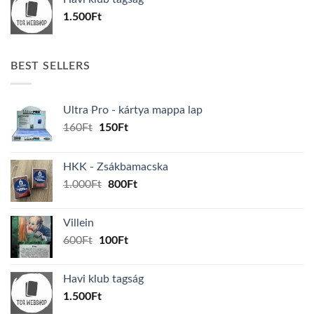
600Ft.
100Ft.
1.500
Ft
BEST SELLERS
Ultra Pro - kártya mappa lap
Original
Current
160
Ft
150
Ft
price
price
was:
is:
HKK - Zsákbamacska
160Ft.
150Ft.
Original
Current
1.000
Ft
800
Ft
price
price
was:
is:
Villein
1.000Ft.
800Ft.
Original
Current
600
Ft
100
Ft
price
price
was:
is:
Havi klub tagság
600Ft.
100Ft.
1.500
Ft