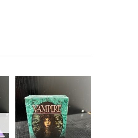
 to
Add to
list
wishlist