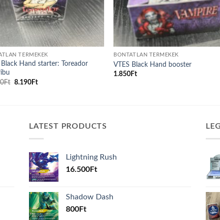
ATLAN TERMÉKEK
BONTATLAN TERMÉKEK
Black Hand starter: Toreador
VTES Black Hand booster
ribu
1.850
Ft
Original
Current
00
Ft
8.190
Ft
price
price
was:
is:
13.500Ft.
8.190Ft.
LATEST PRODUCTS
LE
Lightning Rush
16.500
Ft
Shadow Dash
800
Ft