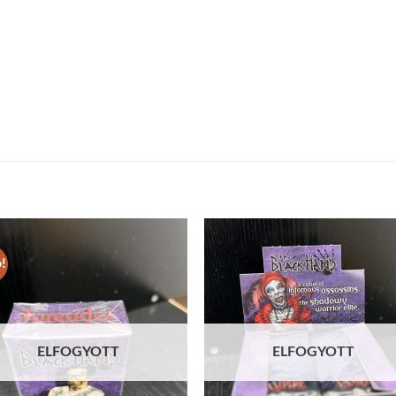
!
Add to
Add
wishlist
wish
ELFOGYOTT
ELFOGYOTT