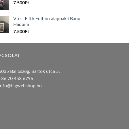
7.500
Ft
Vtes: Fifth Edition alappakli Banu
Haquim
7.500
Ft
PCSOLAT
035 Ballószög, Bartók utca 5.
36 70 453 6796
nfo@tcgwebshop.hu