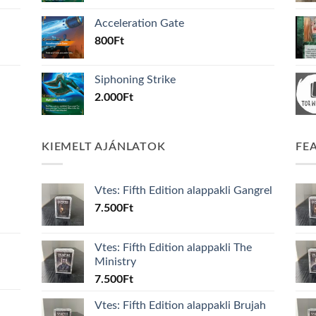
Acceleration Gate
800
Ft
Siphoning Strike
2.000
Ft
KIEMELT AJÁNLATOK
FE
Vtes: Fifth Edition alappakli Gangrel
7.500
Ft
Vtes: Fifth Edition alappakli The
Ministry
7.500
Ft
Vtes: Fifth Edition alappakli Brujah