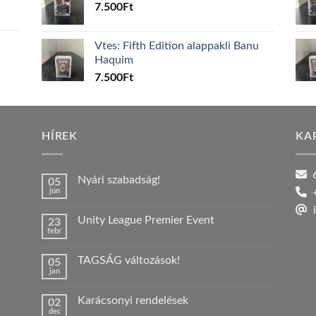
7.500
Ft
Vtes: Fifth Edition alappakli Banu
Haquim
7.500
Ft
HÍREK
KA
6
Nyári szabadság!
05
jún
+
Nincs
hozzászólás
i
a(z)
Unity League Premier Event
23
Nyári
febr
szabadság!
Nincs
bejegyzéshez
hozzászólás
a(z)
TAGSÁG változások!
05
Unity
jan
League
Nincs
Premier
hozzászólás
Event
a(z)
bejegyzéshez
Karácsonyi rendelések
02
TAGSÁG
dec
változások!
Nincs