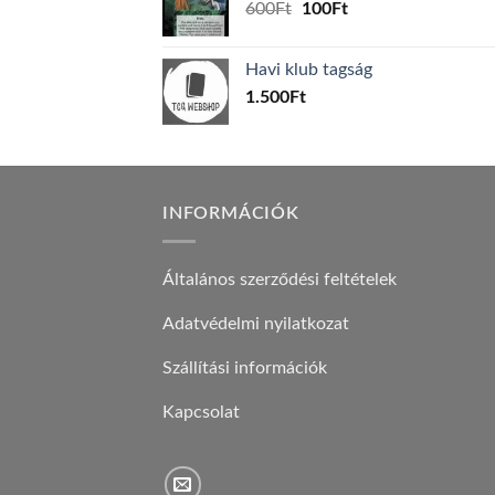
Original
Current
600
Ft
100
Ft
price
price
was:
is:
Havi klub tagság
600Ft.
100Ft.
1.500
Ft
INFORMÁCIÓK
Általános szerződési feltételek
Adatvédelmi nyilatkozat
Szállítási információk
Kapcsolat