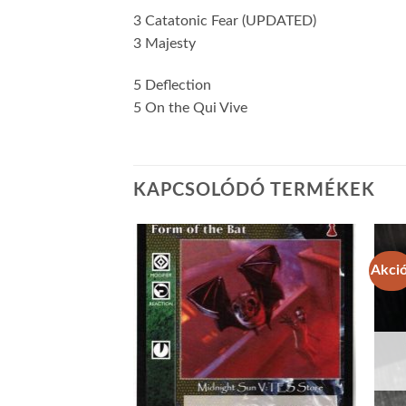
3 Catatonic Fear (UPDATED)
3 Majesty
5 Deflection
5 On the Qui Vive
KAPCSOLÓDÓ TERMÉKEK
Akció
Add to
Add to
wishlist
wishlist
GYOTT