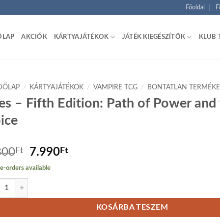
Főoldal
F
ŐLAP
AKCIÓK
KÁRTYAJÁTÉKOK
JÁTÉK KIEGÉSZÍTŐK
KLUB 
DŐLAP
/
KÁRTYAJÁTÉKOK
/
VAMPIRE TCG
/
BONTATLAN TERMÉK
es – Fifth Edition: Path of Power and 
ice
Original
Current
800
Ft
7.990
Ft
price
price
e-orders available
was:
is:
- Fifth Edition: Path of Power and the Inner Voice mennyiség
8.800Ft.
7.990Ft.
KOSÁRBA TESZEM