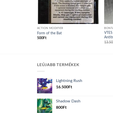
ACTION MODIFIER
BONT
VTES 
ce
Form of the Bat
Antit
500
Ft
13.5
LEÚJABB TERMÉKEK
Lightning Rush
16.500
Ft
Shadow Dash
800
Ft