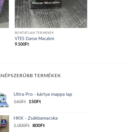
BONTATLAN TERMÉKEK
VTES Danse Macabre
9.500
Ft
GNÉPSZERŰBB TERMÉKEK
Ultra Pro - kártya mappa lap
Original
Current
160
Ft
150
Ft
price
price
was:
is:
HKK - Zsákbamacska
160Ft.
150Ft.
Original
Current
1.000
Ft
800
Ft
price
price