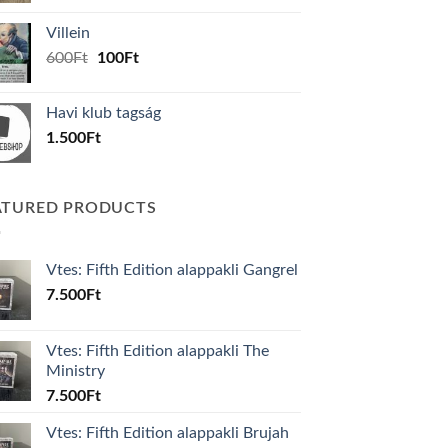
was:
is:
Villein
1.000Ft.
800Ft.
Original
Current
600
Ft
100
Ft
price
price
was:
is:
Havi klub tagság
600Ft.
100Ft.
1.500
Ft
ATURED PRODUCTS
Vtes: Fifth Edition alappakli Gangrel
7.500
Ft
Vtes: Fifth Edition alappakli The
Ministry
7.500
Ft
Vtes: Fifth Edition alappakli Brujah