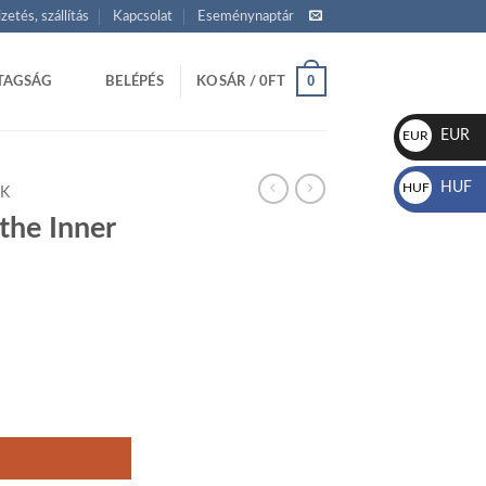
izetés, szállítás
Kapcsolat
Eseménynaptár
0
TAGSÁG
BELÉPÉS
KOSÁR /
0
FT
EUR
EUR
€
HUF
HUF
EK
Ft
the Inner