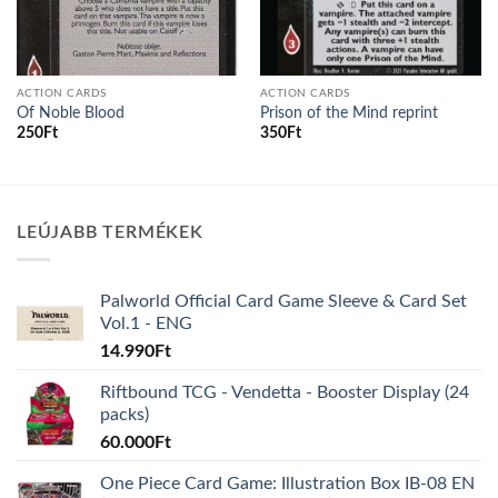
ACTION CARDS
ACTION CARDS
Of Noble Blood
Prison of the Mind reprint
250
Ft
350
Ft
LEÚJABB TERMÉKEK
Palworld Official Card Game Sleeve & Card Set
Vol.1 - ENG
14.990
Ft
Riftbound TCG - Vendetta - Booster Display (24
packs)
60.000
Ft
One Piece Card Game: Illustration Box IB-08 EN