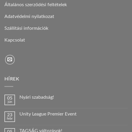
Általános szerződési feltételek
Adatvédelmi nyilatkozat
Szállítási információk
Kapcsolat
HÍREK
Nyári szabadság!
05
jún
Nincs
hozzászólás
a(z)
Unity League Premier Event
23
Nyári
febr
szabadság!
Nincs
bejegyzéshez
hozzászólás
a(z)
TAGSÁG változások!
05
Unity