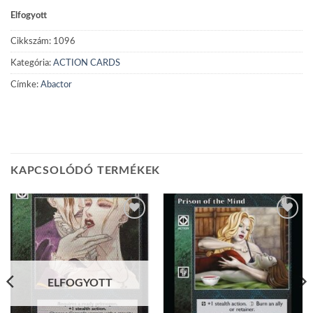
Elfogyott
Cikkszám:
1096
Kategória:
ACTION CARDS
Címke:
Abactor
KAPCSOLÓDÓ TERMÉKEK
Add to
Add to
wishlist
wishlist
ELFOGYOTT