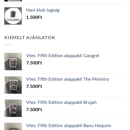
was:
is:
Havi klub tagság
600Ft.
100Ft.
1.500
Ft
KIEMELT AJÁNLATOK
Vtes: Fifth Edition alappakli Gangrel
7.500
Ft
Vtes: Fifth Edition alappakli The Ministry
7.500
Ft
Vtes: Fifth Edition alappakli Brujah
7.500
Ft
Vtes: Fifth Edition alappakli Banu Haquim