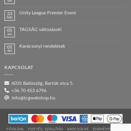
jún
Nincs
hozzászólás
a(z)
Unity League Premier Event
23
Nyári
febr
szabadság!
Nincs
bejegyzéshez
hozzászólás
a(z)
TAGSÁG változások!
05
Unity
jan
League
Nincs
Premier
hozzászólás
Event
a(z)
bejegyzéshez
Karácsonyi rendelések
02
TAGSÁG
dec
változások!
Nincs
bejegyzéshez
hozzászólás
a(z)
Karácsonyi
KAPCSOLAT
rendelések
bejegyzéshez
6035 Ballószög, Bartók utca 5.
+36 70 453 6796
info@tcgwebshop.hu
FŐOLDAL
FIZETÉS, SZÁLLÍTÁS
KAPCSOLAT
ESEMÉNYNAPTÁR