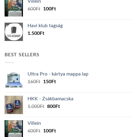
Villein
1.000Ft.
800Ft.
Original
Current
600
Ft
100
Ft
price
price
was:
is:
Havi klub tagság
600Ft.
100Ft.
1.500
Ft
BEST SELLERS
Ultra Pro - kártya mappa lap
Original
Current
160
Ft
150
Ft
price
price
was:
is:
HKK - Zsákbamacska
160Ft.
150Ft.
Original
Current
1.000
Ft
800
Ft
price
price
was:
is:
Villein
1.000Ft.
800Ft.
Original
Current
600
Ft
100
Ft
price
price