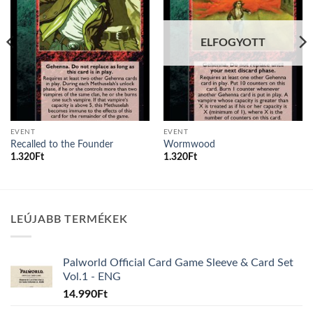
ELFOGYOTT
EVENT
EVENT
Recalled to the Founder
Wormwood
1.320
Ft
1.320
Ft
LEÚJABB TERMÉKEK
Palworld Official Card Game Sleeve & Card Set
Vol.1 - ENG
14.990
Ft