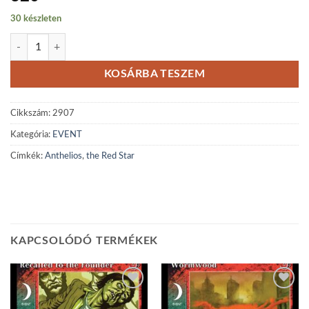
30 készleten
Anthelios, the Red Star mennyiség
KOSÁRBA TESZEM
Cikkszám:
2907
Kategória:
EVENT
Címkék:
Anthelios
,
the Red Star
KAPCSOLÓDÓ TERMÉKEK
Add to
Add to
wishlist
wishlist