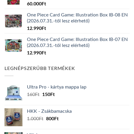
60.000
Ft
One Piece Card Game: Illustration Box IB-08 EN
(2026.07.31.-től lesz elérhető)
12.990
Ft
One Piece Card Game: Illustration Box IB-07 EN
(2026.07.31.-től lesz elérhető)
12.990
Ft
LEGNÉPSZERŰBB TERMÉKEK
Ultra Pro - kártya mappa lap
Original
Current
160
Ft
150
Ft
price
price
was:
is:
HKK - Zsákbamacska
160Ft.
150Ft.
Original
Current
1.000
Ft
800
Ft
price
price
was:
is: