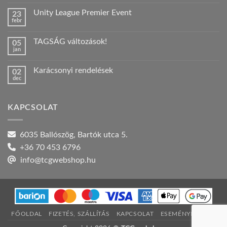
hozzászólás
a(z)
Unity League Premier Event
23
Nyári
febr
szabadság!
Nincs
bejegyzéshez
hozzászólás
a(z)
TAGSÁG változások!
05
Unity
jan
League
Nincs
Premier
hozzászólás
Event
a(z)
bejegyzéshez
Karácsonyi rendelések
02
TAGSÁG
dec
változások!
Nincs
bejegyzéshez
hozzászólás
a(z)
Karácsonyi
KAPCSOLAT
rendelések
bejegyzéshez
6035 Ballószög, Bartók utca 5.
+36 70 453 6796
info@tcgwebshop.hu
FŐOLDAL
FIZETÉS, SZÁLLÍTÁS
KAPCSOLAT
ESEMÉNYNAPTÁR