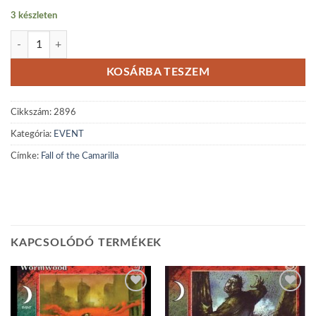
3 készleten
Fall of the Camarilla mennyiség
KOSÁRBA TESZEM
Cikkszám:
2896
Kategória:
EVENT
Címke:
Fall of the Camarilla
KAPCSOLÓDÓ TERMÉKEK
Add to
Add to
wishlist
wishlist