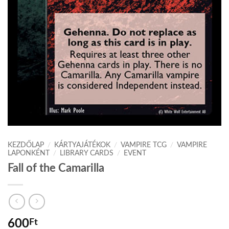
KEZDŐLAP
/
KÁRTYAJÁTÉKOK
/
VAMPIRE TCG
/
VAMPIRE
LAPONKÉNT
/
LIBRARY CARDS
/
EVENT
Fall of the Camarilla
600
Ft