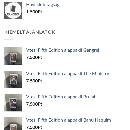
was:
is:
Havi klub tagság
600Ft.
100Ft.
1.500
Ft
KIEMELT AJÁNLATOK
Vtes: Fifth Edition alappakli Gangrel
7.500
Ft
Vtes: Fifth Edition alappakli The Ministry
7.500
Ft
Vtes: Fifth Edition alappakli Brujah
7.500
Ft
Vtes: Fifth Edition alappakli Banu Haquim
7.500
Ft