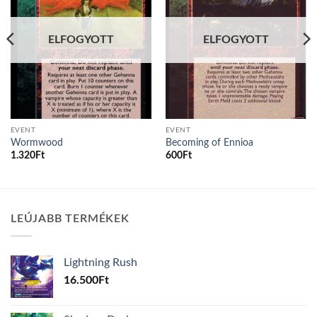
ELFOGYOTT
ELFOGYOTT
EVENT
EVENT
Wormwood
Becoming of Ennioa
1.320
Ft
600
Ft
LEÚJABB TERMÉKEK
Lightning Rush
16.500
Ft