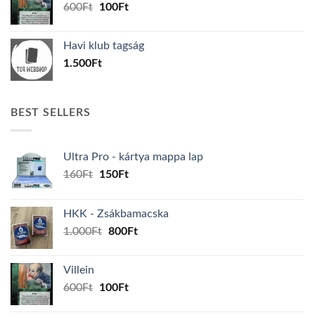
Original
Current
600
Ft
100
Ft
price
price
was:
is:
Havi klub tagság
600Ft.
100Ft.
1.500
Ft
BEST SELLERS
Ultra Pro - kártya mappa lap
Original
Current
160
Ft
150
Ft
price
price
was:
is:
HKK - Zsákbamacska
160Ft.
150Ft.
Original
Current
1.000
Ft
800
Ft
price
price
was:
is:
Villein
1.000Ft.
800Ft.
Original
Current
600
Ft
100
Ft
price
price