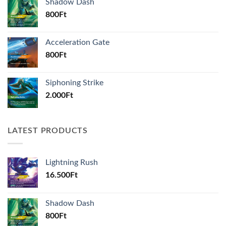
Shadow Dash
800
Ft
Acceleration Gate
800
Ft
Siphoning Strike
2.000
Ft
LATEST PRODUCTS
Lightning Rush
16.500
Ft
Shadow Dash
800
Ft