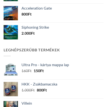
Acceleration Gate
800
Ft
Siphoning Strike
2.000
Ft
LEGNÉPSZERŰBB TERMÉKEK
Ultra Pro - kártya mappa lap
Original
Current
160
Ft
150
Ft
price
price
was:
is:
HKK - Zsákbamacska
160Ft.
150Ft.
Original
Current
1.000
Ft
800
Ft
price
price
was:
is:
Villein
1.000Ft.
800Ft.