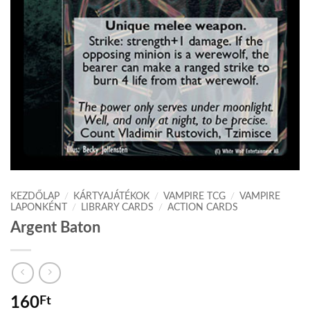
KEZDŐLAP
/
KÁRTYAJÁTÉKOK
/
VAMPIRE TCG
/
VAMPIRE
LAPONKÉNT
/
LIBRARY CARDS
/
ACTION CARDS
Argent Baton
160
Ft