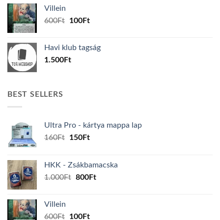
was:
is:
Villein
1.000Ft.
800Ft.
Original
Current
600
Ft
100
Ft
price
price
was:
is:
Havi klub tagság
600Ft.
100Ft.
1.500
Ft
BEST SELLERS
Ultra Pro - kártya mappa lap
Original
Current
160
Ft
150
Ft
price
price
was:
is:
HKK - Zsákbamacska
160Ft.
150Ft.
Original
Current
1.000
Ft
800
Ft
price
price
was:
is:
Villein
1.000Ft.
800Ft.
Original
Current
600
Ft
100
Ft