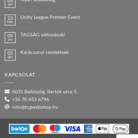
05
jún
Nincs
hozzászólás
a(z)
Unity League Premier Event
23
Nyári
febr
szabadság!
Nincs
bejegyzéshez
hozzászólás
a(z)
TAGSÁG változások!
05
Unity
jan
League
Nincs
Premier
hozzászólás
Event
a(z)
bejegyzéshez
Karácsonyi rendelések
02
TAGSÁG
dec
változások!
Nincs
bejegyzéshez
hozzászólás
a(z)
Karácsonyi
KAPCSOLAT
rendelések
bejegyzéshez
6035 Ballószög, Bartók utca 5.
+36 70 453 6796
info@tcgwebshop.hu