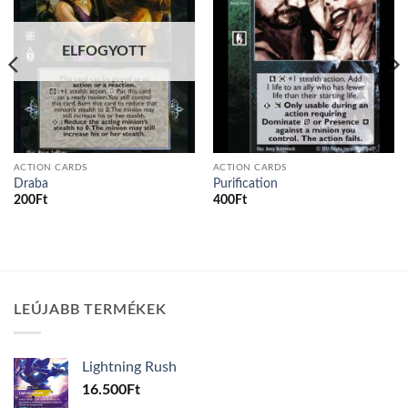
ELFOGYOTT
ACTION CARDS
ACTION CARDS
Draba
Purification
200
Ft
400
Ft
LEÚJABB TERMÉKEK
Lightning Rush
16.500
Ft