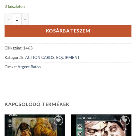
3 készleten
Argent Baton mennyiség
KOSÁRBA TESZEM
Cikkszám:
1463
Kategóriák:
ACTION CARDS
,
EQUIPMENT
Címke:
Argent Baton
KAPCSOLÓDÓ TERMÉKEK
Add to
Add to
wishlist
wishlist