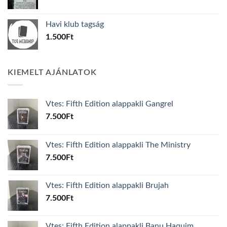
price
price
was:
is:
Havi klub tagság
600Ft.
100Ft.
1.500
Ft
KIEMELT AJÁNLATOK
Vtes: Fifth Edition alappakli Gangrel
7.500
Ft
Vtes: Fifth Edition alappakli The Ministry
7.500
Ft
Vtes: Fifth Edition alappakli Brujah
7.500
Ft
Vtes: Fifth Edition alappakli Banu Haquim