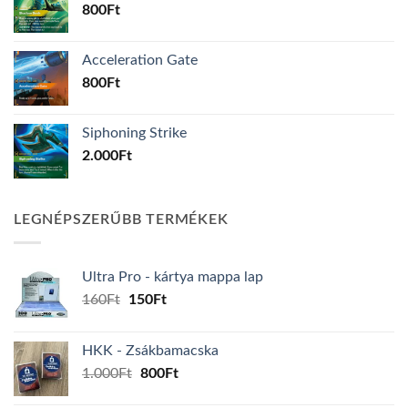
800
Ft
Acceleration Gate
800
Ft
Siphoning Strike
2.000
Ft
LEGNÉPSZERŰBB TERMÉKEK
Ultra Pro - kártya mappa lap
Original
Current
160
Ft
150
Ft
price
price
was:
is:
HKK - Zsákbamacska
160Ft.
150Ft.
Original
Current
1.000
Ft
800
Ft
price
price