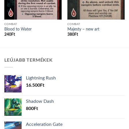
COMBAT
COMBAT
Blood to Water
Majesty – new art
240
Ft
380
Ft
LEÚJABB TERMÉKEK
Lightning Rush
16.500
Ft
Shadow Dash
800
Ft
Acceleration Gate