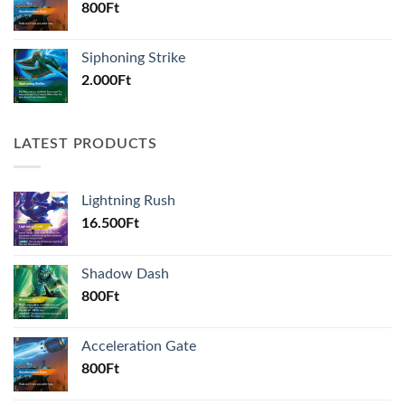
800
Ft
Siphoning Strike
2.000
Ft
LATEST PRODUCTS
Lightning Rush
16.500
Ft
Shadow Dash
800
Ft
Acceleration Gate
800
Ft