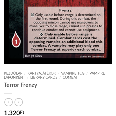
KEZDŐLAP
/
KÁRTYAJÁTÉKOK
/
VAMPIRE TCG
/
VAMPIRE
LAPONKÉNT
/
LIBRARY CARDS
/
COMBAT
Terror Frenzy
1.320
Ft