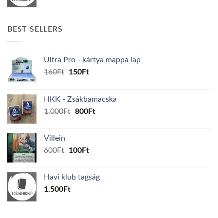
BEST SELLERS
Ultra Pro - kártya mappa lap
Original
Current
160
Ft
150
Ft
price
price
was:
is:
HKK - Zsákbamacska
160Ft.
150Ft.
Original
Current
1.000
Ft
800
Ft
price
price
was:
is:
Villein
1.000Ft.
800Ft.
Original
Current
600
Ft
100
Ft
price
price
was:
is:
Havi klub tagság
600Ft.
100Ft.
1.500
Ft