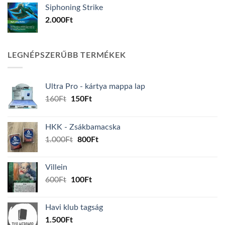
Siphoning Strike
2.000
Ft
LEGNÉPSZERŰBB TERMÉKEK
Ultra Pro - kártya mappa lap
Original
Current
160
Ft
150
Ft
price
price
was:
is:
HKK - Zsákbamacska
160Ft.
150Ft.
Original
Current
1.000
Ft
800
Ft
price
price
was:
is:
Villein
1.000Ft.
800Ft.
Original
Current
600
Ft
100
Ft
price
price
was:
is:
Havi klub tagság
600Ft.
100Ft.
1.500
Ft