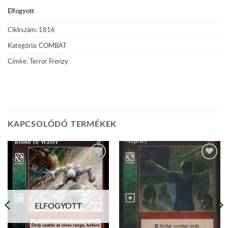
Elfogyott
Cikkszám:
1816
Kategória:
COMBAT
Címke:
Terror Frenzy
KAPCSOLÓDÓ TERMÉKEK
Add to
Add to
wishlist
wishlist
ELFOGYOTT