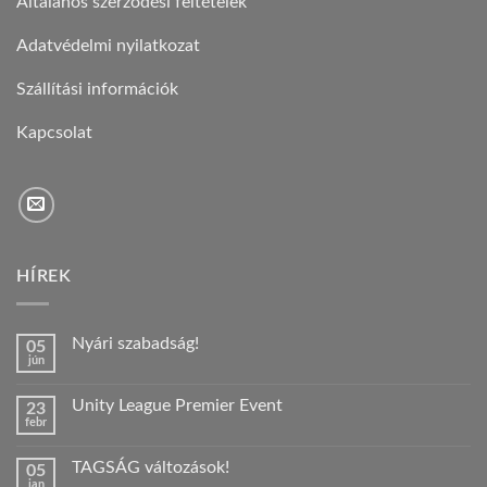
Általános szerződési feltételek
Adatvédelmi nyilatkozat
Szállítási információk
Kapcsolat
HÍREK
Nyári szabadság!
05
jún
Nincs
hozzászólás
a(z)
Unity League Premier Event
23
Nyári
febr
szabadság!
Nincs
bejegyzéshez
hozzászólás
a(z)
TAGSÁG változások!
05
Unity
jan
League