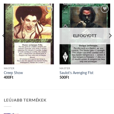
Add to
Add to
wishlist
wishlist
ELFOGYOTT
MASTER
MASTER
Creep Show
Saulot’s Avenging Fist
400
Ft
500
Ft
LEÚJABB TERMÉKEK