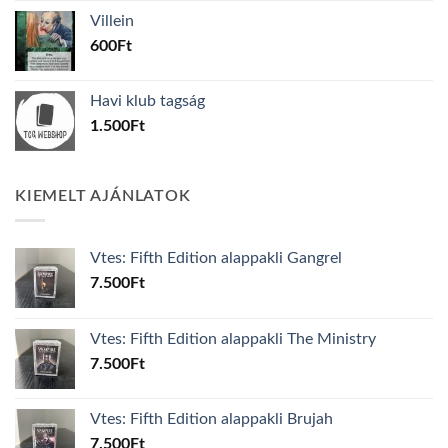
was:
is:
Villein
1.000Ft.
800Ft.
600
Ft
Havi klub tagság
1.500
Ft
KIEMELT AJÁNLATOK
Vtes: Fifth Edition alappakli Gangrel
7.500
Ft
Vtes: Fifth Edition alappakli The Ministry
7.500
Ft
Vtes: Fifth Edition alappakli Brujah
7.500
Ft