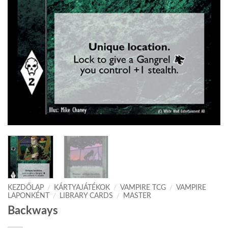
KEZDŐLAP
/
KÁRTYAJÁTÉKOK
/
VAMPIRE TCG
/
VAMPIRE
LAPONKÉNT
/
LIBRARY CARDS
/
MASTER
Backways