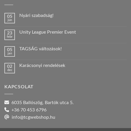
Nyári szabadság!
05
jún
Nincs
hozzászólás
a(z)
Unity League Premier Event
23
Nyári
febr
szabadság!
Nincs
bejegyzéshez
hozzászólás
a(z)
TAGSÁG változások!
05
Unity
jan
League
Nincs
Premier
hozzászólás
Event
a(z)
bejegyzéshez
Karácsonyi rendelések
02
TAGSÁG
dec
változások!
Nincs
bejegyzéshez
hozzászólás
a(z)
Karácsonyi
KAPCSOLAT
rendelések
bejegyzéshez
6035 Ballószög, Bartók utca 5.
+36 70 453 6796
info@tcgwebshop.hu