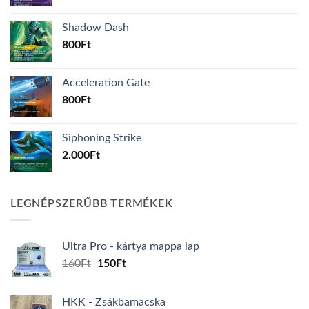
Shadow Dash
800
Ft
Acceleration Gate
800
Ft
Siphoning Strike
2.000
Ft
LEGNÉPSZERŰBB TERMÉKEK
Ultra Pro - kártya mappa lap
Original
Current
160
Ft
150
Ft
price
price
was:
is:
HKK - Zsákbamacska
160Ft.
150Ft.