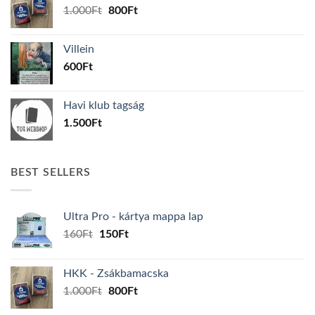
Original
Current
1.000
Ft
800
Ft
price
price
was:
is:
Villein
1.000Ft.
800Ft.
600
Ft
Havi klub tagság
1.500
Ft
BEST SELLERS
Ultra Pro - kártya mappa lap
Original
Current
160
Ft
150
Ft
price
price
was:
is:
HKK - Zsákbamacska
160Ft.
150Ft.
Original
Current
1.000
Ft
800
Ft
price
price