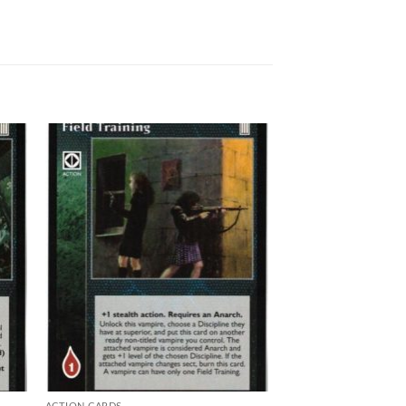
 to
Add to
list
wishlist