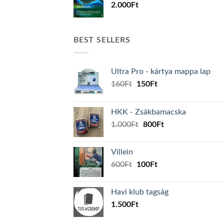
2.000
Ft
BEST SELLERS
Ultra Pro - kártya mappa lap
Original
Current
160
Ft
150
Ft
price
price
was:
is:
HKK - Zsákbamacska
160Ft.
150Ft.
Original
Current
1.000
Ft
800
Ft
price
price
was:
is:
Villein
1.000Ft.
800Ft.
Original
Current
600
Ft
100
Ft
price
price
was:
is:
Havi klub tagság
600Ft.
100Ft.
1.500
Ft