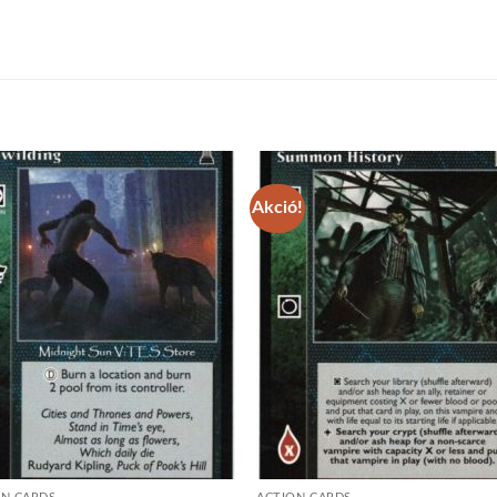
Akció!
Add to
Add
wishlist
wish