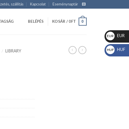
izetés, szállítás
Kapcsolat
Eseménynaptár
0
TAGSÁG
BELÉPÉS
KOSÁR /
0
FT
EUR
EUR
€
HUF
HUF
/
LIBRARY
Ft