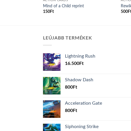
ACTION CARDS
ACTI
Mind of a Child reprint
Rewil
150
Ft
500
F
LEÚJABB TERMÉKEK
Lightning Rush
16.500
Ft
Shadow Dash
800
Ft
Acceleration Gate
800
Ft
Siphoning Strike