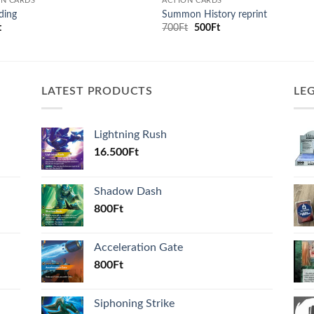
ON CARDS
ACTION CARDS
ding
Summon History reprint
Original
Current
t
700
Ft
500
Ft
price
price
was:
is:
700Ft.
500Ft.
LATEST PRODUCTS
LE
Lightning Rush
16.500
Ft
Shadow Dash
800
Ft
Acceleration Gate
800
Ft
Siphoning Strike