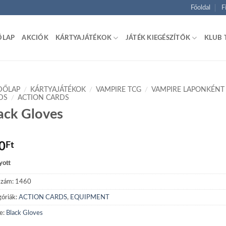
Főoldal
F
ŐLAP
AKCIÓK
KÁRTYAJÁTÉKOK
JÁTÉK KIEGÉSZÍTŐK
KLUB 
DŐLAP
/
KÁRTYAJÁTÉKOK
/
VAMPIRE TCG
/
VAMPIRE LAPONKÉNT
DS
/
ACTION CARDS
ack Gloves
0
Ft
yott
szám:
1460
óriák:
ACTION CARDS
,
EQUIPMENT
e:
Black Gloves