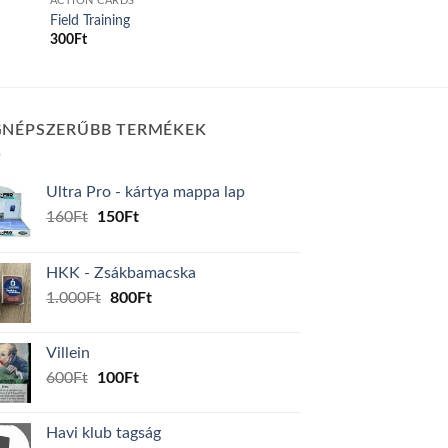
ACTION CARDS
Field Training
300
Ft
GNÉPSZERŰBB TERMÉKEK
Ultra Pro - kártya mappa lap
Original
Current
160
Ft
150
Ft
price
price
was:
is:
HKK - Zsákbamacska
160Ft.
150Ft.
Original
Current
1.000
Ft
800
Ft
price
price
was:
is:
Villein
1.000Ft.
800Ft.
Original
Current
600
Ft
100
Ft
price
price
was:
is:
Havi klub tagság
600Ft.
100Ft.