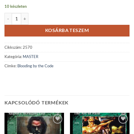
10 készleten
Blooding by the Code mennyiség
KOSÁRBA TESZEM
Cikkszám:
2570
Kategória:
MASTER
Címke:
Blooding by the Code
KAPCSOLÓDÓ TERMÉKEK
Add to
Add to
wishlist
wishlist