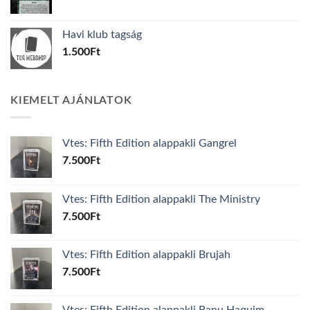
price
price
was:
is:
Havi klub tagság
600Ft.
100Ft.
1.500
Ft
KIEMELT AJÁNLATOK
Vtes: Fifth Edition alappakli Gangrel
7.500
Ft
Vtes: Fifth Edition alappakli The Ministry
7.500
Ft
Vtes: Fifth Edition alappakli Brujah
7.500
Ft