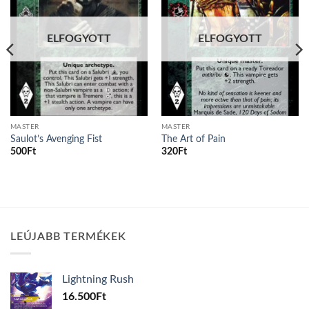
ELFOGYOTT
ELFOGYOTT
MASTER
MASTER
Saulot’s Avenging Fist
The Art of Pain
500
Ft
320
Ft
LEÚJABB TERMÉKEK
Lightning Rush
16.500
Ft