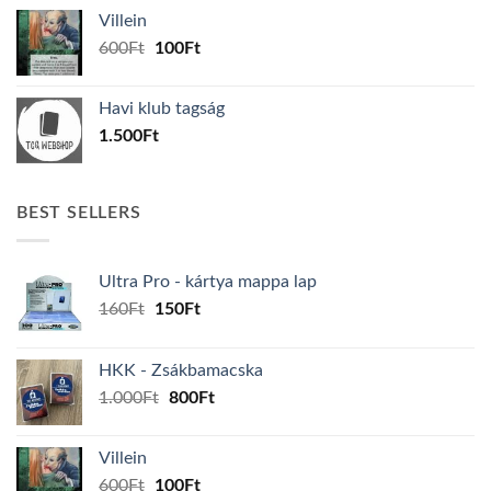
was:
is:
Villein
1.000Ft.
800Ft.
Original
Current
600
Ft
100
Ft
price
price
was:
is:
Havi klub tagság
600Ft.
100Ft.
1.500
Ft
BEST SELLERS
Ultra Pro - kártya mappa lap
Original
Current
160
Ft
150
Ft
price
price
was:
is:
HKK - Zsákbamacska
160Ft.
150Ft.
Original
Current
1.000
Ft
800
Ft
price
price
was:
is:
Villein
1.000Ft.
800Ft.
Original
Current
600
Ft
100
Ft