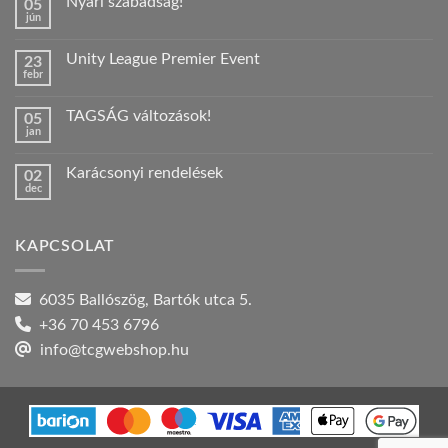
Nyári szabadság!
05
jún
Nincs
hozzászólás
a(z)
Unity League Premier Event
23
Nyári
febr
szabadság!
Nincs
bejegyzéshez
hozzászólás
a(z)
TAGSÁG változások!
05
Unity
jan
League
Nincs
Premier
hozzászólás
Event
a(z)
bejegyzéshez
Karácsonyi rendelések
02
TAGSÁG
dec
változások!
Nincs
bejegyzéshez
hozzászólás
a(z)
Karácsonyi
KAPCSOLAT
rendelések
bejegyzéshez
6035 Ballószög, Bartók utca 5.
+36 70 453 6796
info@tcgwebshop.hu