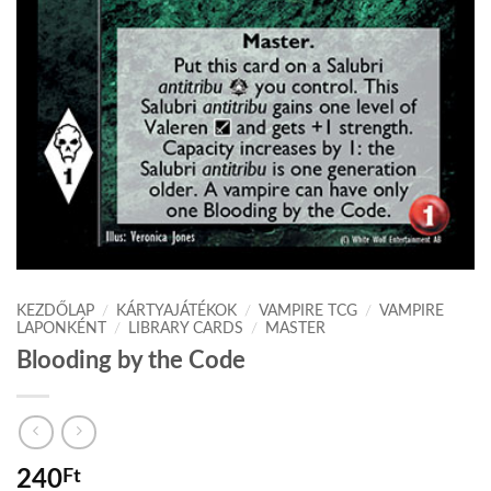
KEZDŐLAP
/
KÁRTYAJÁTÉKOK
/
VAMPIRE TCG
/
VAMPIRE
LAPONKÉNT
/
LIBRARY CARDS
/
MASTER
Blooding by the Code
240
Ft