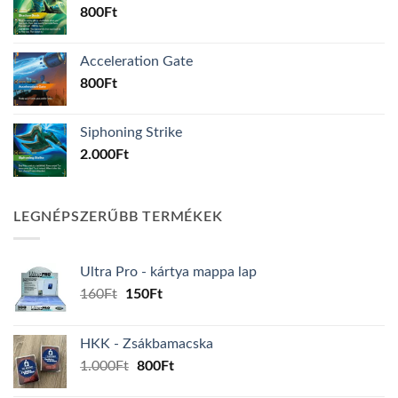
800
Ft
Acceleration Gate
800
Ft
Siphoning Strike
2.000
Ft
LEGNÉPSZERŰBB TERMÉKEK
Ultra Pro - kártya mappa lap
Original
Current
160
Ft
150
Ft
price
price
was:
is:
HKK - Zsákbamacska
160Ft.
150Ft.
Original
Current
1.000
Ft
800
Ft
price
price