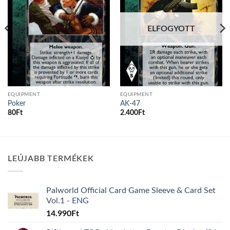
ELFOGYOTT
EQUIPMENT
EQUIPMENT
Poker
AK-47
80
Ft
2.400
Ft
LEÚJABB TERMÉKEK
Palworld Official Card Game Sleeve & Card Set
Vol.1 - ENG
14.990
Ft