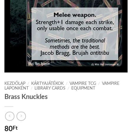
KEZDŐLAP
/
KÁRTYAJÁTÉKOK
/
VAMPIRE TCG
/
VAMPIRE
LAPONKÉNT
/
LIBRARY CARDS
/
EQUIPMENT
Brass Knuckles
80
Ft