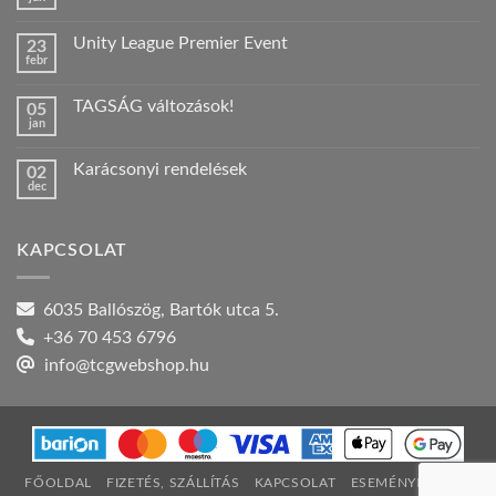
Nincs
hozzászólás
a(z)
Unity League Premier Event
23
Nyári
febr
szabadság!
Nincs
bejegyzéshez
hozzászólás
a(z)
TAGSÁG változások!
05
Unity
jan
League
Nincs
Premier
hozzászólás
Event
a(z)
bejegyzéshez
Karácsonyi rendelések
02
TAGSÁG
dec
változások!
Nincs
bejegyzéshez
hozzászólás
a(z)
Karácsonyi
KAPCSOLAT
rendelések
bejegyzéshez
6035 Ballószög, Bartók utca 5.
+36 70 453 6796
info@tcgwebshop.hu
FŐOLDAL
FIZETÉS, SZÁLLÍTÁS
KAPCSOLAT
ESEMÉNYNAPTÁR