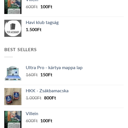
1.000Ft.
800Ft.
Original
Current
600
Ft
100
Ft
price
price
was:
is:
Havi klub tagság
600Ft.
100Ft.
1.500
Ft
BEST SELLERS
Ultra Pro - kártya mappa lap
Original
Current
160
Ft
150
Ft
price
price
was:
is:
HKK - Zsákbamacska
160Ft.
150Ft.
Original
Current
1.000
Ft
800
Ft
price
price
was:
is:
Villein
1.000Ft.
800Ft.
Original
Current
600
Ft
100
Ft
price
price