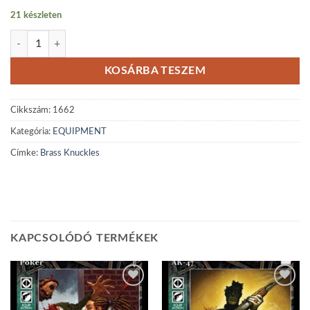
21 készleten
Brass Knuckles mennyiség
KOSÁRBA TESZEM
Cikkszám:
1662
Kategória:
EQUIPMENT
Címke:
Brass Knuckles
KAPCSOLÓDÓ TERMÉKEK
Add to
Add to
wishlist
wishlist