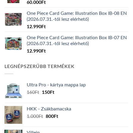
60.000
Ft
One Piece Card Game: Illustration Box IB-08 EN
(2026.07.31.-től lesz elérhető)
12.990
Ft
One Piece Card Game: Illustration Box IB-07 EN
(2026.07.31.-től lesz elérhető)
12.990
Ft
LEGNÉPSZERŰBB TERMÉKEK
Ultra Pro - kártya mappa lap
Original
Current
160
Ft
150
Ft
price
price
was:
is:
HKK - Zsákbamacska
160Ft.
150Ft.
Original
Current
1.000
Ft
800
Ft
price
price
was:
is:
Villein