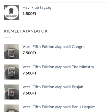
was:
is:
Havi klub tagság
600Ft.
100Ft.
1.500
Ft
KIEMELT AJÁNLATOK
Vtes: Fifth Edition alappakli Gangrel
7.500
Ft
Vtes: Fifth Edition alappakli The Ministry
7.500
Ft
Vtes: Fifth Edition alappakli Brujah
7.500
Ft
Vtes: Fifth Edition alappakli Banu Haquim