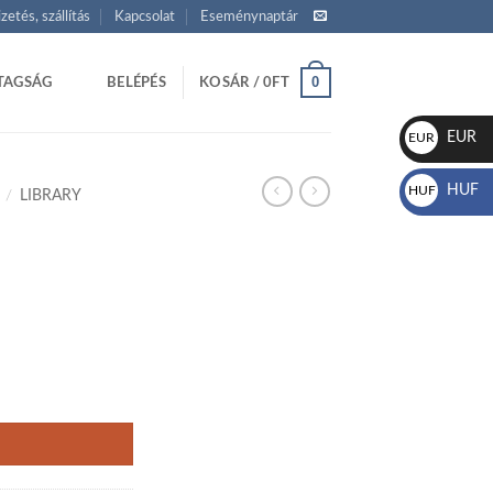
izetés, szállítás
Kapcsolat
Eseménynaptár
0
TAGSÁG
BELÉPÉS
KOSÁR /
0
FT
EUR
EUR
€
HUF
HUF
/
LIBRARY
Ft