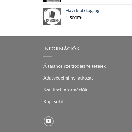
price
price
was:
is:
Havi klub tagság
600Ft.
100Ft.
1.500
Ft
INFORMÁCIÓK
Általános szerződési feltételek
Adatvédelmi nyilatkozat
Szállítási információk
Kapcsolat