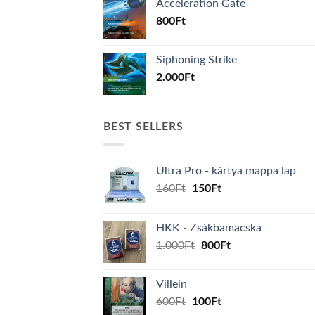
Acceleration Gate
800
Ft
Siphoning Strike
2.000
Ft
BEST SELLERS
Ultra Pro - kártya mappa lap
Original
Current
160
Ft
150
Ft
price
price
was:
is:
HKK - Zsákbamacska
160Ft.
150Ft.
Original
Current
1.000
Ft
800
Ft
price
price
was:
is:
Villein
1.000Ft.
800Ft.
Original
Current
600
Ft
100
Ft