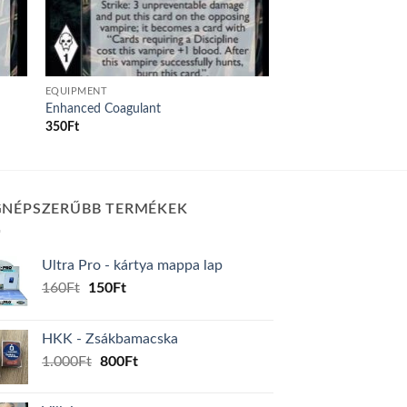
EQUIPMENT
Enhanced Coagulant
350
Ft
GNÉPSZERŰBB TERMÉKEK
Ultra Pro - kártya mappa lap
Original
Current
160
Ft
150
Ft
price
price
was:
is:
HKK - Zsákbamacska
160Ft.
150Ft.
Original
Current
1.000
Ft
800
Ft
price
price
was:
is: