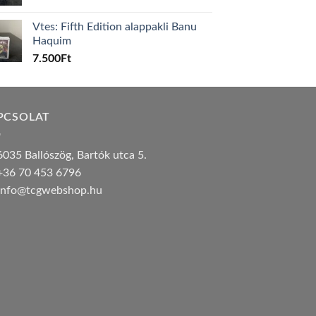
Vtes: Fifth Edition alappakli Banu
Haquim
7.500
Ft
PCSOLAT
035 Ballószög, Bartók utca 5.
36 70 453 6796
nfo@tcgwebshop.hu