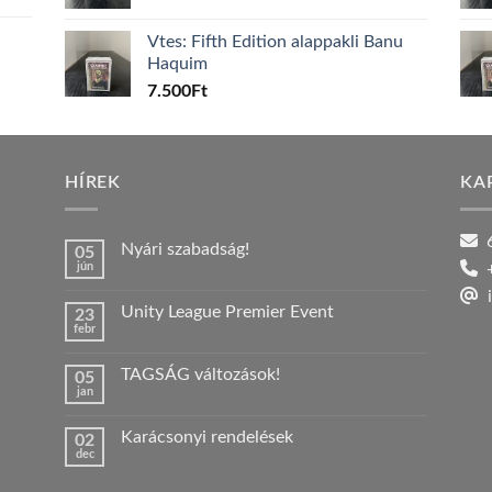
Vtes: Fifth Edition alappakli Banu
Haquim
7.500
Ft
HÍREK
KA
6
Nyári szabadság!
05
jún
+
Nincs
hozzászólás
i
a(z)
Unity League Premier Event
23
Nyári
febr
szabadság!
Nincs
bejegyzéshez
hozzászólás
a(z)
TAGSÁG változások!
05
Unity
jan
League
Nincs
Premier
hozzászólás
Event
a(z)
bejegyzéshez
Karácsonyi rendelések
02
TAGSÁG
dec
változások!
Nincs
bejegyzéshez
hozzászólás
a(z)