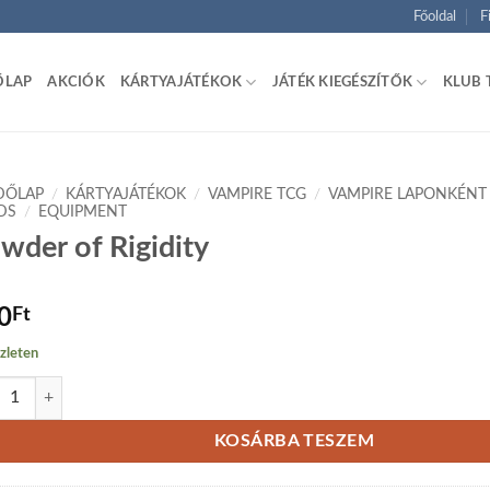
Főoldal
F
ŐLAP
AKCIÓK
KÁRTYAJÁTÉKOK
JÁTÉK KIEGÉSZÍTŐK
KLUB 
DŐLAP
/
KÁRTYAJÁTÉKOK
/
VAMPIRE TCG
/
VAMPIRE LAPONKÉNT
DS
/
EQUIPMENT
wder of Rigidity
0
Ft
zleten
er of Rigidity mennyiség
KOSÁRBA TESZEM