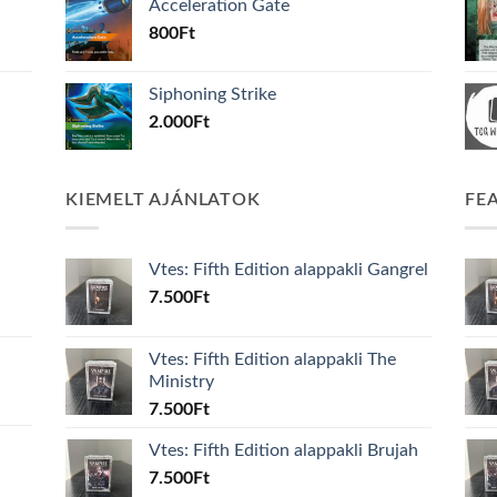
Acceleration Gate
800
Ft
Siphoning Strike
2.000
Ft
KIEMELT AJÁNLATOK
FE
Vtes: Fifth Edition alappakli Gangrel
7.500
Ft
Vtes: Fifth Edition alappakli The
Ministry
7.500
Ft
Vtes: Fifth Edition alappakli Brujah
7.500
Ft