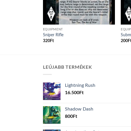
EQUIPMENT
EQUI
Sniper Rifle
Subm
320
Ft
200
F
LEÚJABB TERMÉKEK
Lightning Rush
16.500
Ft
Shadow Dash
800
Ft