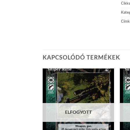
Cikk
Kateg
Címk
KAPCSOLÓDÓ TERMÉKEK
Add to
Add to
wishlist
wishlist
GYOTT
ELFOGYOTT