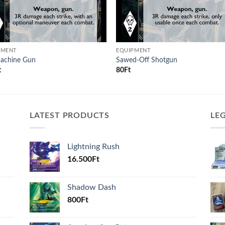
PMENT
EQUIPMENT
achine Gun
Sawed-Off Shotgun
t
80
Ft
LATEST PRODUCTS
LE
Lightning Rush
16.500
Ft
Shadow Dash
800
Ft