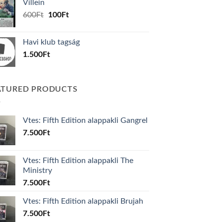
Villein
1.000Ft.
800Ft.
Original
Current
600
Ft
100
Ft
price
price
was:
is:
Havi klub tagság
600Ft.
100Ft.
1.500
Ft
ATURED PRODUCTS
Vtes: Fifth Edition alappakli Gangrel
7.500
Ft
Vtes: Fifth Edition alappakli The
Ministry
7.500
Ft
Vtes: Fifth Edition alappakli Brujah
7.500
Ft