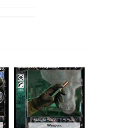
 to
Add to
list
wishlist