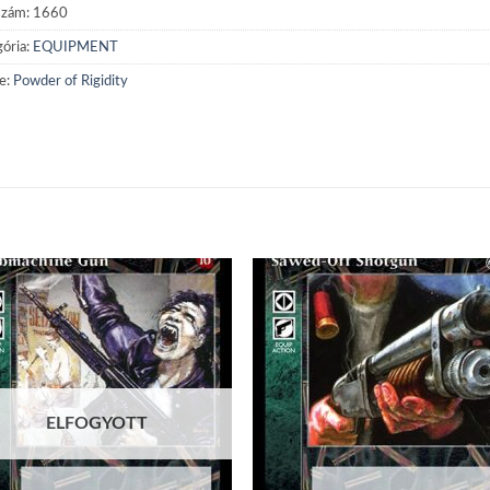
szám:
1660
ória:
EQUIPMENT
e:
Powder of Rigidity
Add to
Add
wishlist
wish
ELFOGYOTT