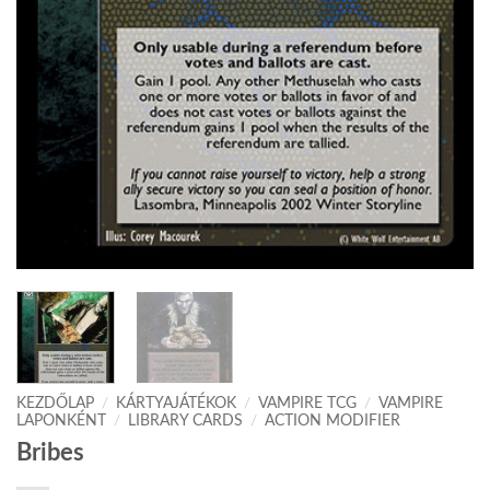
KEZDŐLAP
/
KÁRTYAJÁTÉKOK
/
VAMPIRE TCG
/
VAMPIRE
LAPONKÉNT
/
LIBRARY CARDS
/
ACTION MODIFIER
Bribes