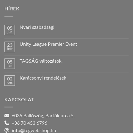
HÍREK
Nyári szabadság!
05
jún
Nincs
hozzászólás
a(z)
Unity League Premier Event
23
Nyári
febr
szabadság!
Nincs
bejegyzéshez
hozzászólás
a(z)
TAGSÁG változások!
05
Unity
jan
League
Nincs
Premier
hozzászólás
Event
a(z)
bejegyzéshez
Karácsonyi rendelések
02
TAGSÁG
dec
változások!
Nincs
bejegyzéshez
hozzászólás
a(z)
Karácsonyi
KAPCSOLAT
rendelések
bejegyzéshez
6035 Ballószög, Bartók utca 5.
+36 70 453 6796
info@tcgwebshop.hu