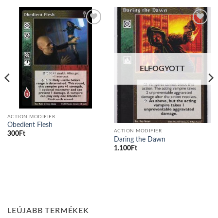
Add to
Add to
wishlist
wishlist
ELFOGYOTT
ACTION MODIFIER
Obedient Flesh
ACTION MODIFIER
300
Ft
Daring the Dawn
1.100
Ft
LEÚJABB TERMÉKEK