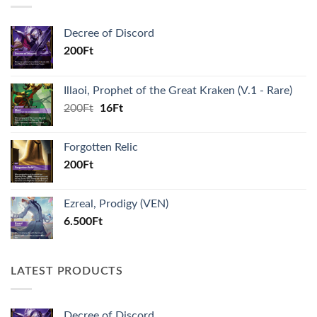
Decree of Discord
200
Ft
Illaoi, Prophet of the Great Kraken (V.1 - Rare)
Original
Current
200
Ft
16
Ft
price
price
was:
is:
Forgotten Relic
200Ft.
16Ft.
200
Ft
Ezreal, Prodigy (VEN)
6.500
Ft
LATEST PRODUCTS
Decree of Discord