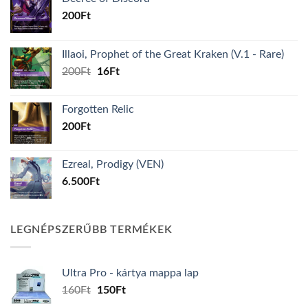
200
Ft
Illaoi, Prophet of the Great Kraken (V.1 - Rare)
Original
Current
200
Ft
16
Ft
price
price
was:
is:
Forgotten Relic
200Ft.
16Ft.
200
Ft
Ezreal, Prodigy (VEN)
6.500
Ft
LEGNÉPSZERŰBB TERMÉKEK
Ultra Pro - kártya mappa lap
Original
Current
160
Ft
150
Ft
price
price