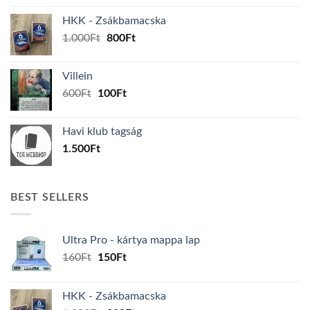
was:
is:
HKK - Zsákbamacska
160Ft.
150Ft.
Original
Current
1.000
Ft
800
Ft
price
price
was:
is:
Villein
1.000Ft.
800Ft.
Original
Current
600
Ft
100
Ft
price
price
was:
is:
Havi klub tagság
600Ft.
100Ft.
1.500
Ft
BEST SELLERS
Ultra Pro - kártya mappa lap
Original
Current
160
Ft
150
Ft
price
price
was:
is:
HKK - Zsákbamacska
160Ft.
150Ft.