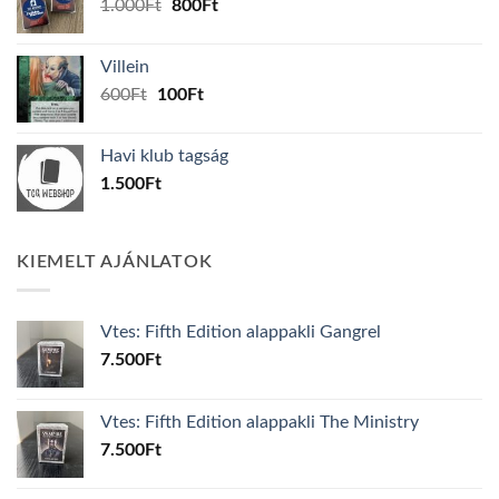
Original
Current
1.000
Ft
800
Ft
price
price
was:
is:
Villein
1.000Ft.
800Ft.
Original
Current
600
Ft
100
Ft
price
price
was:
is:
Havi klub tagság
600Ft.
100Ft.
1.500
Ft
KIEMELT AJÁNLATOK
Vtes: Fifth Edition alappakli Gangrel
7.500
Ft
Vtes: Fifth Edition alappakli The Ministry
7.500
Ft