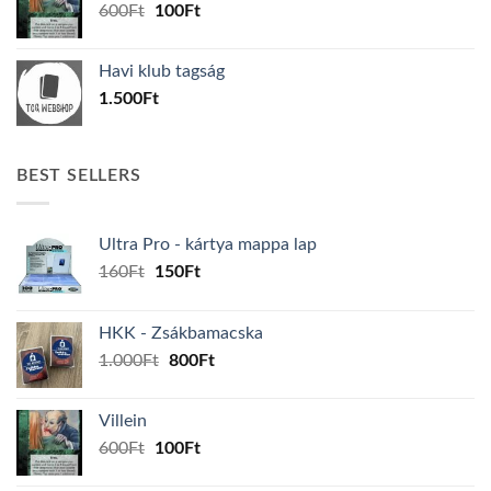
Original
Current
600
Ft
100
Ft
price
price
was:
is:
Havi klub tagság
600Ft.
100Ft.
1.500
Ft
BEST SELLERS
Ultra Pro - kártya mappa lap
Original
Current
160
Ft
150
Ft
price
price
was:
is:
HKK - Zsákbamacska
160Ft.
150Ft.
Original
Current
1.000
Ft
800
Ft
price
price
was:
is:
Villein
1.000Ft.
800Ft.
Original
Current
600
Ft
100
Ft
price
price