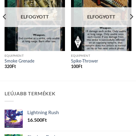
ELFOGYOTT
ELFOGYOTT
EQUIPMENT
EQUIPMENT
Smoke Grenade
Spike-Thrower
320
Ft
100
Ft
LEÚJABB TERMÉKEK
Lightning Rush
16.500
Ft