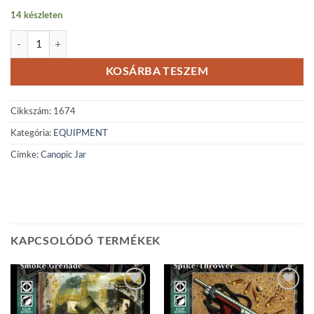
14 készleten
Canopic Jar mennyiség
KOSÁRBA TESZEM
Cikkszám:
1674
Kategória:
EQUIPMENT
Címke:
Canopic Jar
KAPCSOLÓDÓ TERMÉKEK
Add to
Add to
wishlist
wishlist