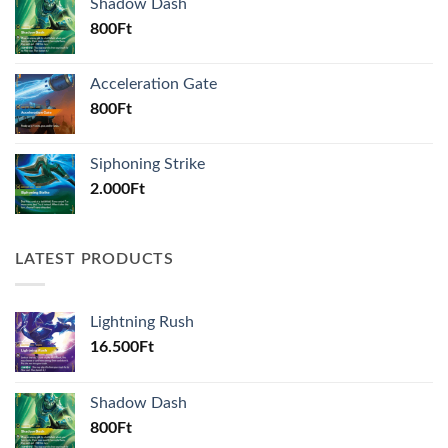
Shadow Dash
800
Ft
Acceleration Gate
800
Ft
Siphoning Strike
2.000
Ft
LATEST PRODUCTS
Lightning Rush
16.500
Ft
Shadow Dash
800
Ft