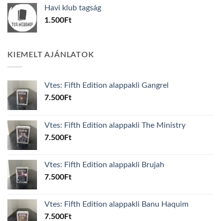
was:
is:
Havi klub tagság
600Ft.
100Ft.
1.500
Ft
KIEMELT AJÁNLATOK
Vtes: Fifth Edition alappakli Gangrel
7.500
Ft
Vtes: Fifth Edition alappakli The Ministry
7.500
Ft
Vtes: Fifth Edition alappakli Brujah
7.500
Ft
Vtes: Fifth Edition alappakli Banu Haquim
7.500
Ft