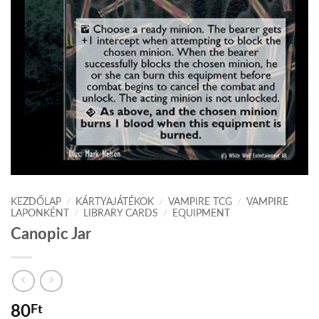
KEZDŐLAP
/
KÁRTYAJÁTÉKOK
/
VAMPIRE TCG
/
VAMPIRE
LAPONKÉNT
/
LIBRARY CARDS
/
EQUIPMENT
Canopic Jar
80
Ft