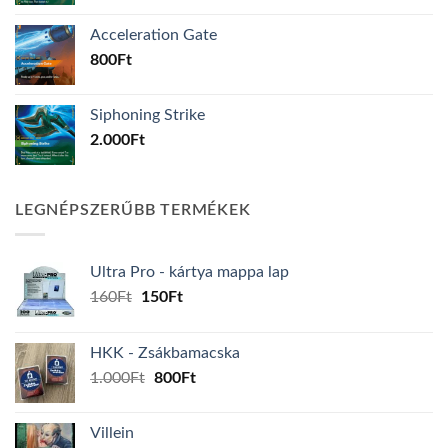
Acceleration Gate
800
Ft
Siphoning Strike
2.000
Ft
LEGNÉPSZERŰBB TERMÉKEK
Ultra Pro - kártya mappa lap
Original
Current
160
Ft
150
Ft
price
price
was:
is:
HKK - Zsákbamacska
160Ft.
150Ft.
Original
Current
1.000
Ft
800
Ft
price
price
was:
is:
Villein
1.000Ft.
800Ft.