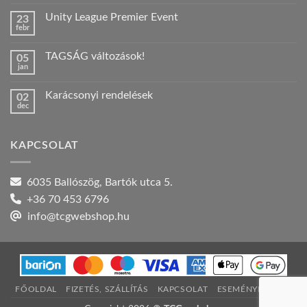
hozzászólás
a(z)
Unity League Premier Event
23
Nyári
febr
szabadság!
Nincs
bejegyzéshez
hozzászólás
a(z)
TAGSÁG változások!
05
Unity
jan
League
Nincs
Premier
hozzászólás
Event
a(z)
bejegyzéshez
Karácsonyi rendelések
02
TAGSÁG
dec
változások!
Nincs
bejegyzéshez
hozzászólás
a(z)
Karácsonyi
KAPCSOLAT
rendelések
bejegyzéshez
6035 Ballószög, Bartók utca 5.
+36 70 453 6796
info@tcgwebshop.hu
FŐOLDAL
FIZETÉS, SZÁLLÍTÁS
KAPCSOLAT
ESEMÉNYNAPTÁR