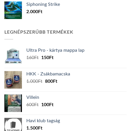
Siphoning Strike
2.000
Ft
LEGNÉPSZERŰBB TERMÉKEK
Ultra Pro - kártya mappa lap
Original
Current
160
Ft
150
Ft
price
price
was:
is:
HKK - Zsákbamacska
160Ft.
150Ft.
Original
Current
1.000
Ft
800
Ft
price
price
was:
is:
Villein
1.000Ft.
800Ft.
Original
Current
600
Ft
100
Ft
price
price
was:
is:
Havi klub tagság
600Ft.
100Ft.
1.500
Ft