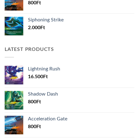
800
Ft
Siphoning Strike
2.000
Ft
LATEST PRODUCTS
Lightning Rush
16.500
Ft
Shadow Dash
800
Ft
Acceleration Gate
800
Ft