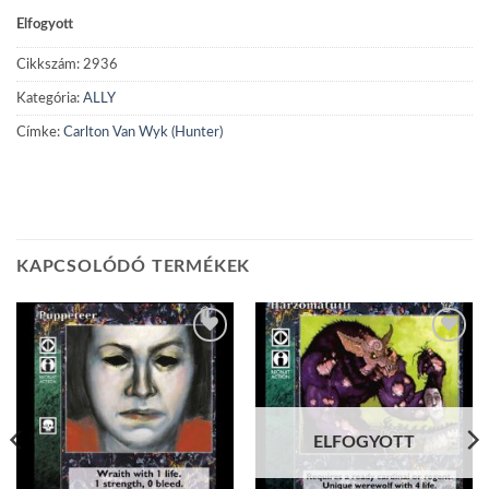
Elfogyott
Cikkszám:
2936
Kategória:
ALLY
Címke:
Carlton Van Wyk (Hunter)
KAPCSOLÓDÓ TERMÉKEK
Add to
Add to
wishlist
wishlist
ELFOGYOTT