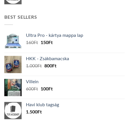
BEST SELLERS
Ultra Pro - kártya mappa lap
Original
Current
160
Ft
150
Ft
price
price
was:
is:
HKK - Zsákbamacska
160Ft.
150Ft.
Original
Current
1.000
Ft
800
Ft
price
price
was:
is:
Villein
1.000Ft.
800Ft.
Original
Current
600
Ft
100
Ft
price
price
was:
is:
Havi klub tagság
600Ft.
100Ft.
1.500
Ft