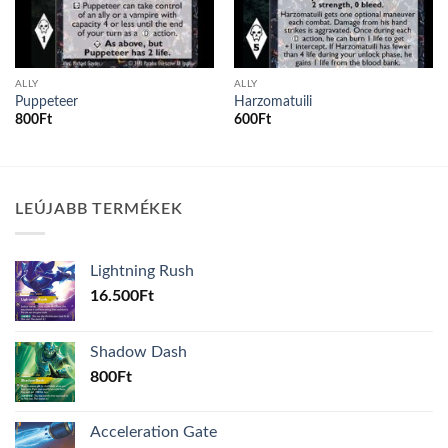
ALLY
ALLY
Puppeteer
Harzomatuili
800
Ft
600
Ft
LEÚJABB TERMÉKEK
Lightning Rush
16.500
Ft
Shadow Dash
800
Ft
Acceleration Gate