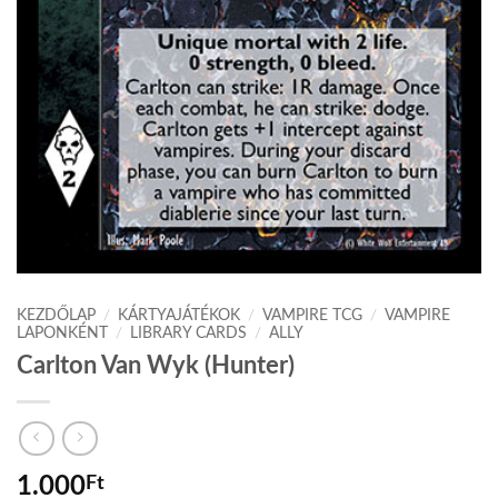
KEZDŐLAP
/
KÁRTYAJÁTÉKOK
/
VAMPIRE TCG
/
VAMPIRE
LAPONKÉNT
/
LIBRARY CARDS
/
ALLY
Carlton Van Wyk (Hunter)
1.000
Ft