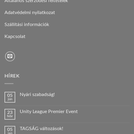
Általános szerződési feltételek
Adatvédelmi nyilatkozat
Szállítási információk
Kapcsolat
HÍREK
Nyári szabadság!
05
jún
Nincs
hozzászólás
a(z)
Unity League Premier Event
23
Nyári
febr
szabadság!
Nincs
bejegyzéshez
hozzászólás
a(z)
TAGSÁG változások!
05
Unity
jan
League