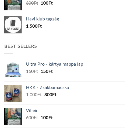
Original
Current
600
Ft
100
Ft
price
price
was:
is:
Havi klub tagság
600Ft.
100Ft.
1.500
Ft
BEST SELLERS
Ultra Pro - kártya mappa lap
Original
Current
160
Ft
150
Ft
price
price
was:
is:
HKK - Zsákbamacska
160Ft.
150Ft.
Original
Current
1.000
Ft
800
Ft
price
price
was:
is:
Villein
1.000Ft.
800Ft.
Original
Current
600
Ft
100
Ft
price
price