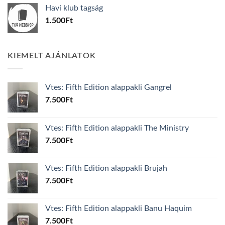
was:
is:
Havi klub tagság
600Ft.
100Ft.
1.500
Ft
KIEMELT AJÁNLATOK
Vtes: Fifth Edition alappakli Gangrel
7.500
Ft
Vtes: Fifth Edition alappakli The Ministry
7.500
Ft
Vtes: Fifth Edition alappakli Brujah
7.500
Ft
Vtes: Fifth Edition alappakli Banu Haquim
7.500
Ft