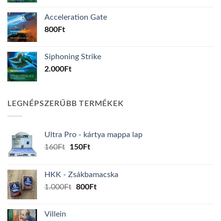
Acceleration Gate
800
Ft
Siphoning Strike
2.000
Ft
LEGNÉPSZERŰBB TERMÉKEK
Ultra Pro - kártya mappa lap
Original
Current
160
Ft
150
Ft
price
price
was:
is:
HKK - Zsákbamacska
160Ft.
150Ft.
Original
Current
1.000
Ft
800
Ft
price
price
was:
is:
Villein
1.000Ft.
800Ft.