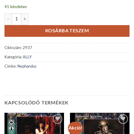
41 készleten
Nephandus reprint mennyiség
KOSÁRBA TESZEM
Cikkszám:
2937
Kategória:
ALLY
Címke:
Nephandus
KAPCSOLÓDÓ TERMÉKEK
Akció!
Add to
Add to
wishlist
wishlist