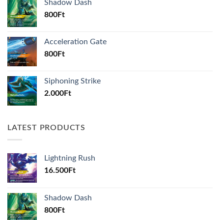
Shadow Dash
800
Ft
Acceleration Gate
800
Ft
Siphoning Strike
2.000
Ft
LATEST PRODUCTS
Lightning Rush
16.500
Ft
Shadow Dash
800
Ft