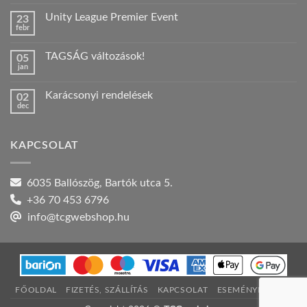
hozzászólás
a(z)
Unity League Premier Event
23
Nyári
febr
szabadság!
Nincs
bejegyzéshez
hozzászólás
a(z)
TAGSÁG változások!
05
Unity
jan
League
Nincs
Premier
hozzászólás
Event
a(z)
bejegyzéshez
Karácsonyi rendelések
02
TAGSÁG
dec
változások!
Nincs
bejegyzéshez
hozzászólás
a(z)
Karácsonyi
KAPCSOLAT
rendelések
bejegyzéshez
6035 Ballószög, Bartók utca 5.
+36 70 453 6796
info@tcgwebshop.hu
FŐOLDAL
FIZETÉS, SZÁLLÍTÁS
KAPCSOLAT
ESEMÉNYNAPTÁR