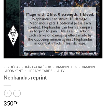
KEZDŐLAP
/
KÁRTYAJÁTÉKOK
/
VAMPIRE TCG
/
VAMPIRE
LAPONKÉNT
/
LIBRARY CARDS
/
ALLY
Nephandus reprint
350
Ft