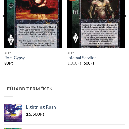
ALLY
ALLY
Rom Gypsy
Infernal Servitor
Original
Current
80
Ft
1.000
Ft
600
Ft
price
price
was:
is:
1.000Ft.
600Ft.
LEÚJABB TERMÉKEK
Lightning Rush
16.500
Ft