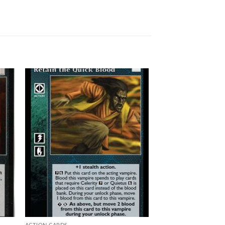
 to
Add to
list
wishlist