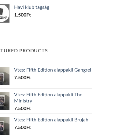
was:
is:
Havi klub tagság
600Ft.
100Ft.
1.500
Ft
ATURED PRODUCTS
Vtes: Fifth Edition alappakli Gangrel
7.500
Ft
Vtes: Fifth Edition alappakli The
Ministry
7.500
Ft
Vtes: Fifth Edition alappakli Brujah
7.500
Ft