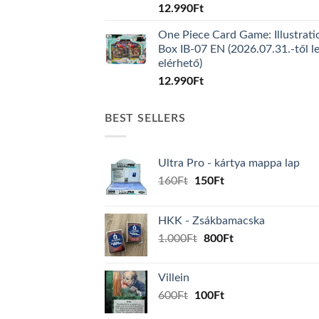
12.990
Ft
One Piece Card Game: Illustrati
Box IB-07 EN (2026.07.31.-től l
elérhető)
12.990
Ft
BEST SELLERS
Ultra Pro - kártya mappa lap
Original
Current
160
Ft
150
Ft
price
price
was:
is:
HKK - Zsákbamacska
160Ft.
150Ft.
Original
Current
1.000
Ft
800
Ft
price
price
was:
is:
Villein
1.000Ft.
800Ft.
Original
Current
600
Ft
100
Ft
price
price