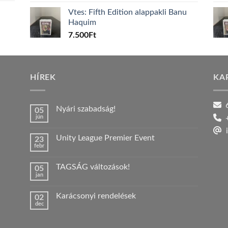
Vtes: Fifth Edition alappakli Banu
Haquim
7.500
Ft
HÍREK
KA
6
Nyári szabadság!
05
jún
+
Nincs
hozzászólás
i
a(z)
Unity League Premier Event
23
Nyári
febr
szabadság!
Nincs
bejegyzéshez
hozzászólás
a(z)
TAGSÁG változások!
05
Unity
jan
League
Nincs
Premier
hozzászólás
Event
a(z)
bejegyzéshez
Karácsonyi rendelések
02
TAGSÁG
dec
változások!
Nincs
bejegyzéshez
hozzászólás
a(z)
Karácsonyi