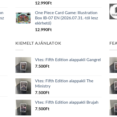
12.990
Ft
on
One Piece Card Game: Illustration
esz
Box IB-07 EN (2026.07.31.-től lesz
elérhető)
12.990
Ft
KIEMELT AJÁNLATOK
FE
Vtes: Fifth Edition alappakli Gangrel
7.500
Ft
Vtes: Fifth Edition alappakli The
Ministry
7.500
Ft
Vtes: Fifth Edition alappakli Brujah
7.500
Ft