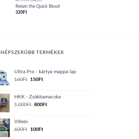
ACTION CARDS
Retain the Quick Blood
320
Ft
GNÉPSZERŰBB TERMÉKEK
Ultra Pro - kártya mappa lap
Original
Current
160
Ft
150
Ft
price
price
was:
is:
HKK - Zsákbamacska
160Ft.
150Ft.
Original
Current
1.000
Ft
800
Ft
price
price
was:
is:
Villein
1.000Ft.
800Ft.
Original
Current
600
Ft
100
Ft
price
price