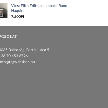
Vtes: Fifth Edition alappakli Banu
Haquim
7.500
Ft
PCSOLAT
035 Ballószög, Bartók utca 5.
36 70 453 6796
nfo@tcgwebshop.hu