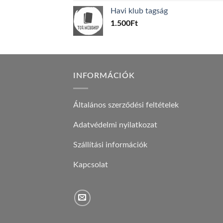
was:
is:
Havi klub tagság
600Ft.
100Ft.
1.500
Ft
INFORMÁCIÓK
Általános szerződési feltételek
Adatvédelmi nyilatkozat
Szállítási információk
Kapcsolat