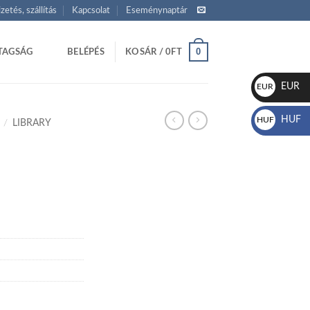
izetés, szállítás
Kapcsolat
Eseménynaptár
0
TAGSÁG
BELÉPÉS
KOSÁR /
0
FT
EUR
EUR
€
HUF
HUF
/
LIBRARY
Ft