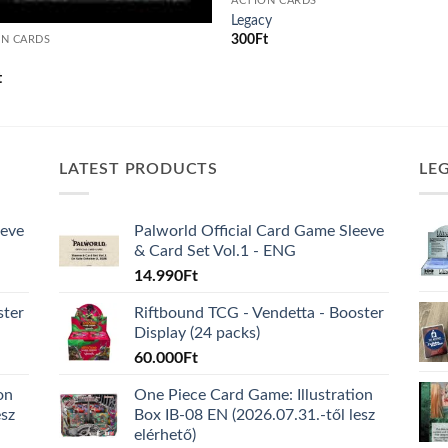
ACTION CARDS
Legacy
300
Ft
ON CARDS
t
LATEST PRODUCTS
LE
eeve
Palworld Official Card Game Sleeve
& Card Set Vol.1 - ENG
14.990
Ft
ster
Riftbound TCG - Vendetta - Booster
Display (24 packs)
60.000
Ft
on
One Piece Card Game: Illustration
esz
Box IB-08 EN (2026.07.31.-től lesz
elérhető)