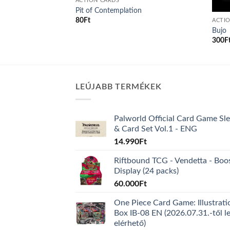
ACTION CARDS
Pit of Contemplation
80
Ft
ACTI
Bujo
300
F
LEÚJABB TERMÉKEK
Palworld Official Card Game Sl
& Card Set Vol.1 - ENG
14.990
Ft
Riftbound TCG - Vendetta - Boo
Display (24 packs)
60.000
Ft
One Piece Card Game: Illustrati
Box IB-08 EN (2026.07.31.-től l
elérhető)