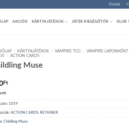
Főoldal
F
ŐLAP
AKCIÓK
KÁRTYAJÁTÉKOK
JÁTÉK KIEGÉSZÍTŐK
KLUB 
DŐLAP
/
KÁRTYAJÁTÉKOK
/
VAMPIRE TCG
/
VAMPIRE LAPONKÉNT
DS
/
ACTION CARDS
ildling Muse
0
Ft
yott
szám:
1059
óriák:
ACTION CARDS
,
RETAINER
e:
Childling Muse