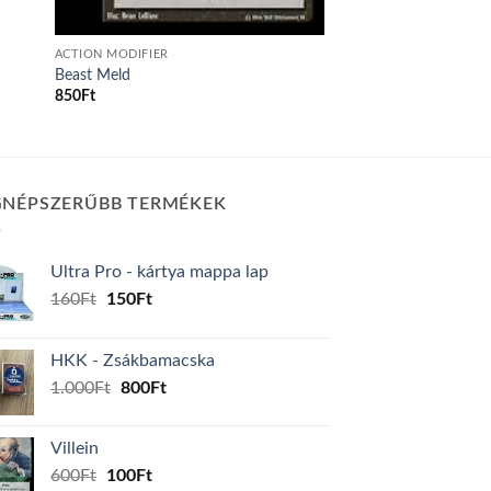
ACTION MODIFIER
Beast Meld
850
Ft
GNÉPSZERŰBB TERMÉKEK
Ultra Pro - kártya mappa lap
Original
Current
160
Ft
150
Ft
price
price
was:
is:
HKK - Zsákbamacska
160Ft.
150Ft.
Original
Current
1.000
Ft
800
Ft
price
price
was:
is:
Villein
1.000Ft.
800Ft.
Original
Current
600
Ft
100
Ft