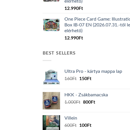
elérhető)
12.990
Ft
One Piece Card Game: Illustrati
Box IB-07 EN (2026.07.31.-től l
elérhető)
12.990
Ft
BEST SELLERS
Ultra Pro - kártya mappa lap
Original
Current
160
Ft
150
Ft
price
price
was:
is:
HKK - Zsákbamacska
160Ft.
150Ft.
Original
Current
1.000
Ft
800
Ft
price
price
was:
is:
Villein
1.000Ft.
800Ft.
Original
Current
600
Ft
100
Ft