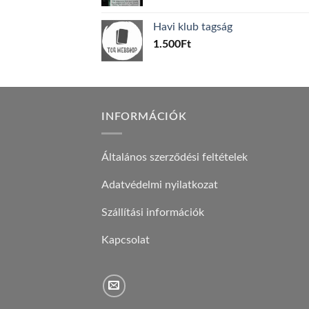
price
price
was:
is:
Havi klub tagság
600Ft.
100Ft.
1.500
Ft
INFORMÁCIÓK
Általános szerződési feltételek
Adatvédelmi nyilatkozat
Szállítási információk
Kapcsolat