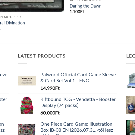
ACTION MODIFIER
Daring the Dawn
1.100
Ft
N MODIFIER
ral Divination
t
LATEST PRODUCTS
LE
eeve
Palworld Official Card Game Sleeve
& Card Set Vol.1 - ENG
14.990
Ft
ster
Riftbound TCG - Vendetta - Booster
Display (24 packs)
60.000
Ft
on
One Piece Card Game: Illustration
esz
Box IB-08 EN (2026.07.31.-től lesz