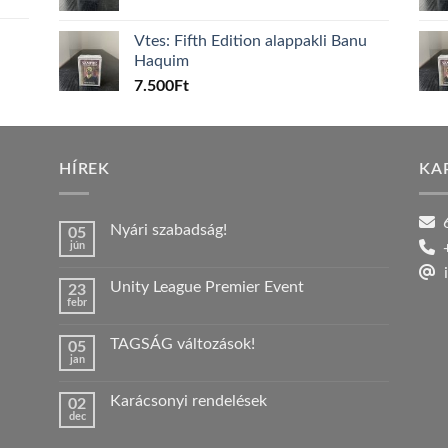
Vtes: Fifth Edition alappakli Banu
Haquim
7.500
Ft
HÍREK
KA
6
Nyári szabadság!
05
jún
+
Nincs
hozzászólás
i
a(z)
Unity League Premier Event
23
Nyári
febr
szabadság!
Nincs
bejegyzéshez
hozzászólás
a(z)
TAGSÁG változások!
05
Unity
jan
League
Nincs
Premier
hozzászólás
Event
a(z)
bejegyzéshez
Karácsonyi rendelések
02
TAGSÁG
dec
változások!
Nincs
bejegyzéshez
hozzászólás
a(z)