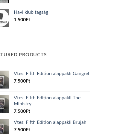
price
price
was:
is:
Havi klub tagság
600Ft.
100Ft.
1.500
Ft
ATURED PRODUCTS
Vtes: Fifth Edition alappakli Gangrel
7.500
Ft
Vtes: Fifth Edition alappakli The
Ministry
7.500
Ft
Vtes: Fifth Edition alappakli Brujah
7.500
Ft