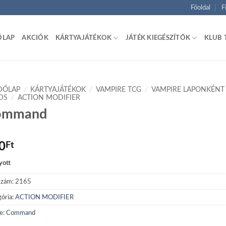
Főoldal
F
ŐLAP
AKCIÓK
KÁRTYAJÁTÉKOK
JÁTÉK KIEGÉSZÍTŐK
KLUB 
DŐLAP
/
KÁRTYAJÁTÉKOK
/
VAMPIRE TCG
/
VAMPIRE LAPONKÉNT
DS
/
ACTION MODIFIER
ommand
0
Ft
yott
szám:
2165
ória:
ACTION MODIFIER
e:
Command