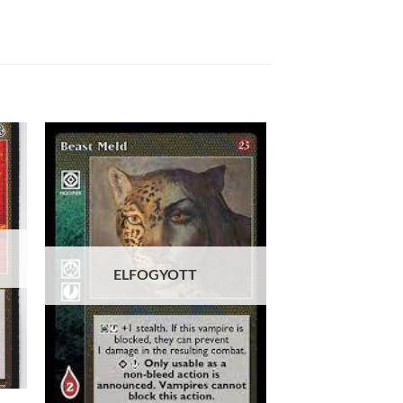
 to
Add to
list
wishlist
ELFOGYOTT