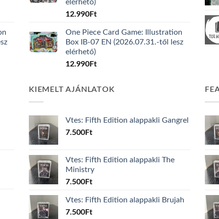
elérhető)
12.990
Ft
on
One Piece Card Game: Illustration
esz
Box IB-07 EN (2026.07.31.-től lesz
elérhető)
12.990
Ft
KIEMELT AJÁNLATOK
FE
Vtes: Fifth Edition alappakli Gangrel
7.500
Ft
Vtes: Fifth Edition alappakli The
Ministry
7.500
Ft
Vtes: Fifth Edition alappakli Brujah
7.500
Ft