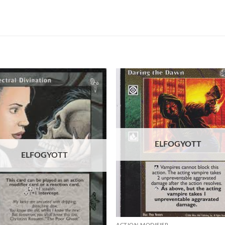
Add to
Add
wishlist
wish
ELFOGYOTT
ELFOGYOTT