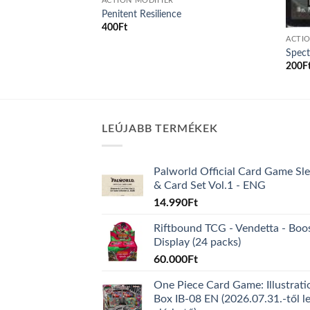
ACTION MODIFIER
Penitent Resilience
400
Ft
ACTIO
Spect
200
F
LEÚJABB TERMÉKEK
Palworld Official Card Game Sl
& Card Set Vol.1 - ENG
14.990
Ft
Riftbound TCG - Vendetta - Boo
Display (24 packs)
60.000
Ft
One Piece Card Game: Illustrati
Box IB-08 EN (2026.07.31.-től l