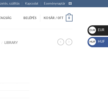
izetés, szállítás
Kapcsolat
Eseménynaptár
0
TAGSÁG
BELÉPÉS
KOSÁR /
0
FT
EUR
EUR
€
HUF
HUF
/
LIBRARY
Ft