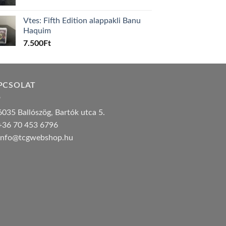
Vtes: Fifth Edition alappakli Banu
Haquim
7.500
Ft
PCSOLAT
035 Ballószög, Bartók utca 5.
36 70 453 6796
nfo@tcgwebshop.hu