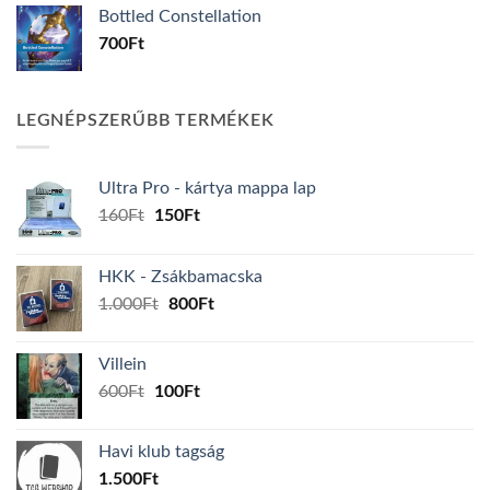
Bottled Constellation
700
Ft
LEGNÉPSZERŰBB TERMÉKEK
Ultra Pro - kártya mappa lap
Original
Current
160
Ft
150
Ft
price
price
was:
is:
HKK - Zsákbamacska
160Ft.
150Ft.
Original
Current
1.000
Ft
800
Ft
price
price
was:
is:
Villein
1.000Ft.
800Ft.
Original
Current
600
Ft
100
Ft
price
price
was:
is:
Havi klub tagság
600Ft.
100Ft.
1.500
Ft