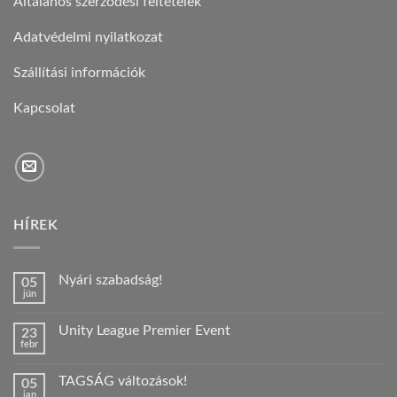
Általános szerződési feltételek
Adatvédelmi nyilatkozat
Szállítási információk
Kapcsolat
HÍREK
Nyári szabadság!
05
jún
Nincs
hozzászólás
a(z)
Unity League Premier Event
23
Nyári
febr
szabadság!
Nincs
bejegyzéshez
hozzászólás
a(z)
TAGSÁG változások!
05
Unity
jan
League