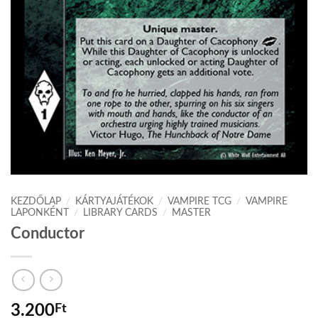
KEZDŐLAP
/
KÁRTYAJÁTÉKOK
/
VAMPIRE TCG
/
VAMPIRE
LAPONKÉNT
/
LIBRARY CARDS
/
MASTER
Conductor
3.200
Ft