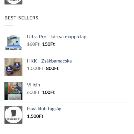
BEST SELLERS
Ultra Pro - kártya mappa lap
Original
Current
160
Ft
150
Ft
price
price
was:
is:
HKK - Zsákbamacska
160Ft.
150Ft.
Original
Current
1.000
Ft
800
Ft
price
price
was:
is:
Villein
1.000Ft.
800Ft.
Original
Current
600
Ft
100
Ft
price
price
was:
is:
Havi klub tagság
600Ft.
100Ft.
1.500
Ft