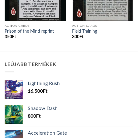
ACTION CARDS
ACTION CARDS
Prison of the Mind reprint
Field Training
350
Ft
300
Ft
LEÚJABB TERMÉKEK
Lightning Rush
16.500
Ft
Shadow Dash
800
Ft
Acceleration Gate