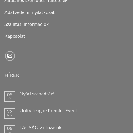
Általános szerződési feltételek
Adatvédelmi nyilatkozat
Szállítási információk
Kapcsolat
HÍREK
Nyári szabadság!
05
jún
Nincs
hozzászólás
a(z)
Unity League Premier Event
23
Nyári
febr
szabadság!
Nincs
bejegyzéshez
hozzászólás
a(z)
TAGSÁG változások!
05
Unity
jan
League