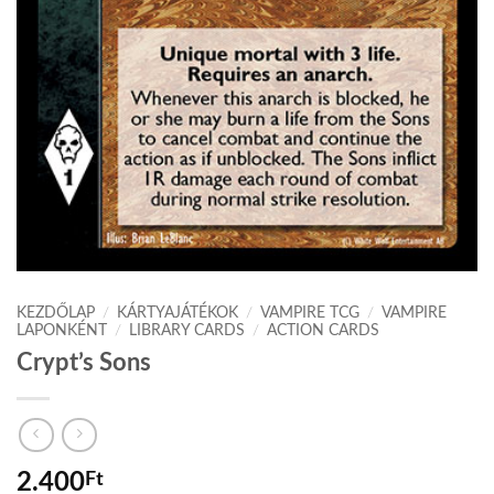
KEZDŐLAP
/
KÁRTYAJÁTÉKOK
/
VAMPIRE TCG
/
VAMPIRE
LAPONKÉNT
/
LIBRARY CARDS
/
ACTION CARDS
Crypt’s Sons
2.400
Ft