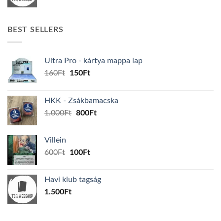
BEST SELLERS
Ultra Pro - kártya mappa lap
Original
Current
160
Ft
150
Ft
price
price
was:
is:
HKK - Zsákbamacska
160Ft.
150Ft.
Original
Current
1.000
Ft
800
Ft
price
price
was:
is:
Villein
1.000Ft.
800Ft.
Original
Current
600
Ft
100
Ft
price
price
was:
is:
Havi klub tagság
600Ft.
100Ft.
1.500
Ft