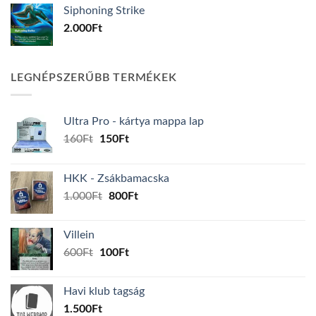
Siphoning Strike
2.000
Ft
LEGNÉPSZERŰBB TERMÉKEK
Ultra Pro - kártya mappa lap
Original
Current
160
Ft
150
Ft
price
price
was:
is:
HKK - Zsákbamacska
160Ft.
150Ft.
Original
Current
1.000
Ft
800
Ft
price
price
was:
is:
Villein
1.000Ft.
800Ft.
Original
Current
600
Ft
100
Ft
price
price
was:
is:
Havi klub tagság
600Ft.
100Ft.
1.500
Ft