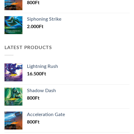
800
Ft
Siphoning Strike
2.000
Ft
LATEST PRODUCTS
Lightning Rush
16.500
Ft
Shadow Dash
800
Ft
Acceleration Gate
800
Ft