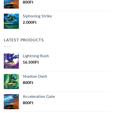
800
Ft
Siphoning Strike
2.000
Ft
LATEST PRODUCTS
Lightning Rush
16.500
Ft
Shadow Dash
800
Ft
Acceleration Gate
800
Ft