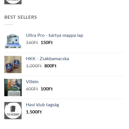
BEST SELLERS
Ultra Pro - kártya mappa lap
Original
Current
160
Ft
150
Ft
price
price
was:
is:
HKK - Zsákbamacska
160Ft.
150Ft.
Original
Current
1.000
Ft
800
Ft
price
price
was:
is:
Villein
1.000Ft.
800Ft.
Original
Current
600
Ft
100
Ft
price
price
was:
is:
Havi klub tagság
600Ft.
100Ft.
1.500
Ft