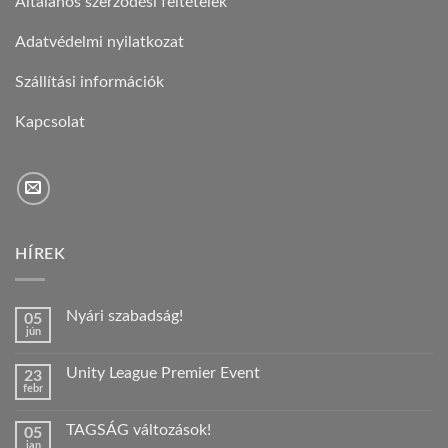
Általános szerződési feltételek
Adatvédelmi nyilatkozat
Szállítási információk
Kapcsolat
HÍREK
Nyári szabadság!
05
jún
Nincs
hozzászólás
a(z)
Unity League Premier Event
23
Nyári
febr
szabadság!
Nincs
bejegyzéshez
hozzászólás
a(z)
TAGSÁG változások!
05
Unity
jan
League