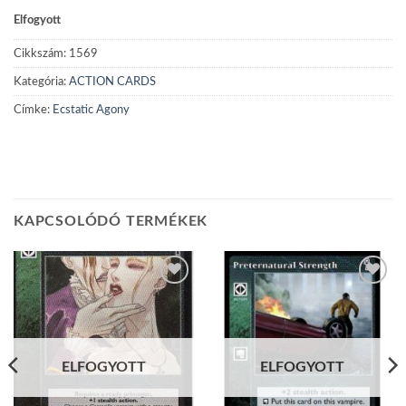
Elfogyott
Cikkszám:
1569
Kategória:
ACTION CARDS
Címke:
Ecstatic Agony
KAPCSOLÓDÓ TERMÉKEK
Add to
Add to
wishlist
wishlist
ELFOGYOTT
ELFOGYOTT