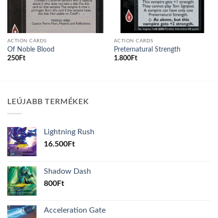
ACTION CARDS
ACTION CARDS
Of Noble Blood
Preternatural Strength
250
Ft
1.800
Ft
LEÚJABB TERMÉKEK
Lightning Rush
16.500
Ft
Shadow Dash
800
Ft
Acceleration Gate