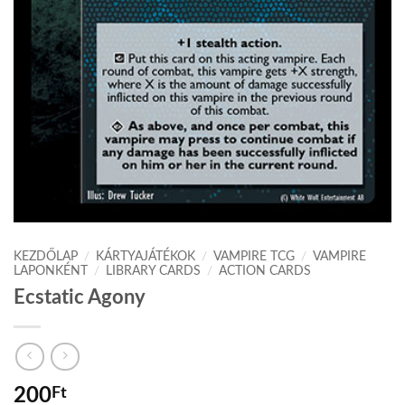
KEZDŐLAP
/
KÁRTYAJÁTÉKOK
/
VAMPIRE TCG
/
VAMPIRE
LAPONKÉNT
/
LIBRARY CARDS
/
ACTION CARDS
Ecstatic Agony
200
Ft