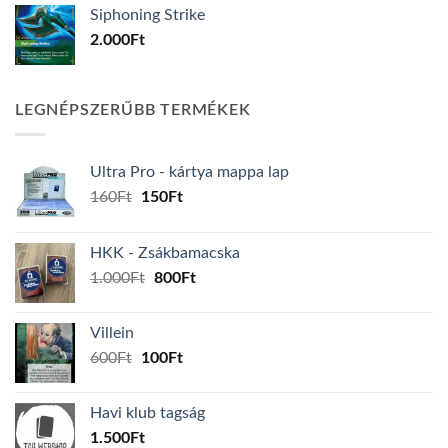
Siphoning Strike
2.000
Ft
LEGNÉPSZERŰBB TERMÉKEK
Ultra Pro - kártya mappa lap
Original
Current
160
Ft
150
Ft
price
price
was:
is:
HKK - Zsákbamacska
160Ft.
150Ft.
Original
Current
1.000
Ft
800
Ft
price
price
was:
is:
Villein
1.000Ft.
800Ft.
Original
Current
600
Ft
100
Ft
price
price
was:
is:
Havi klub tagság
600Ft.
100Ft.
1.500
Ft