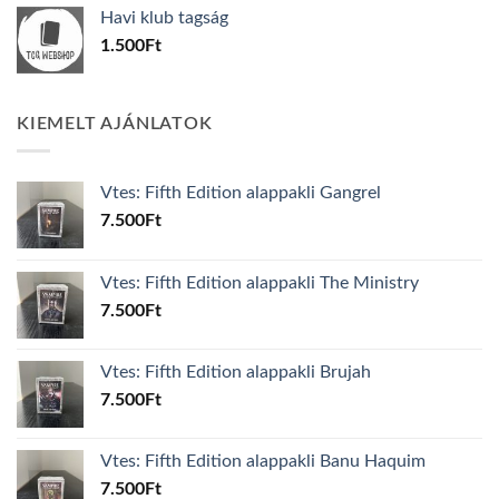
was:
is:
Havi klub tagság
600Ft.
100Ft.
1.500
Ft
KIEMELT AJÁNLATOK
Vtes: Fifth Edition alappakli Gangrel
7.500
Ft
Vtes: Fifth Edition alappakli The Ministry
7.500
Ft
Vtes: Fifth Edition alappakli Brujah
7.500
Ft
Vtes: Fifth Edition alappakli Banu Haquim
7.500
Ft