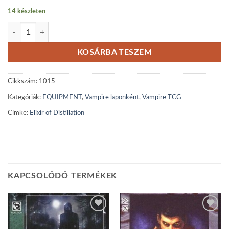
14 készleten
Elixir of Distillation mennyiség
KOSÁRBA TESZEM
Cikkszám:
1015
Kategóriák:
EQUIPMENT
,
Vampire laponként
,
Vampire TCG
Címke:
Elixir of Distillation
KAPCSOLÓDÓ TERMÉKEK
Add to
Add to
wishlist
wishlist