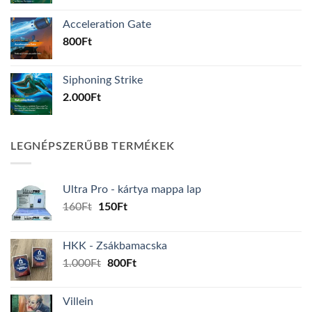
Acceleration Gate
800
Ft
Siphoning Strike
2.000
Ft
LEGNÉPSZERŰBB TERMÉKEK
Ultra Pro - kártya mappa lap
Original
Current
160
Ft
150
Ft
price
price
was:
is:
HKK - Zsákbamacska
160Ft.
150Ft.
Original
Current
1.000
Ft
800
Ft
price
price
was:
is:
Villein
1.000Ft.
800Ft.