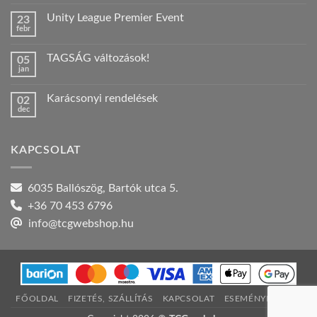
hozzászólás
a(z)
Unity League Premier Event
23
Nyári
febr
szabadság!
Nincs
bejegyzéshez
hozzászólás
a(z)
TAGSÁG változások!
05
Unity
jan
League
Nincs
Premier
hozzászólás
Event
a(z)
bejegyzéshez
Karácsonyi rendelések
02
TAGSÁG
dec
változások!
Nincs
bejegyzéshez
hozzászólás
a(z)
Karácsonyi
KAPCSOLAT
rendelések
bejegyzéshez
6035 Ballószög, Bartók utca 5.
+36 70 453 6796
info@tcgwebshop.hu
FŐOLDAL
FIZETÉS, SZÁLLÍTÁS
KAPCSOLAT
ESEMÉNYNAPTÁR