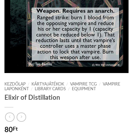
KEZDŐLAP
/
KÁRTYAJÁTÉKOK
/
VAMPIRE TCG
/
VAMPIRE
LAPONKÉNT
/
LIBRARY CARDS
/
EQUIPMENT
Elixir of Distillation
80
Ft