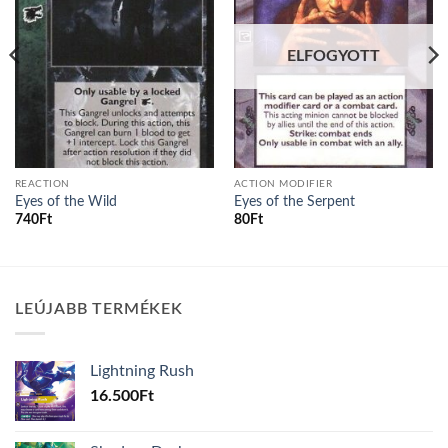
ELFOGYOTT
REACTION
ACTION MODIFIER
Eyes of the Wild
Eyes of the Serpent
740
Ft
80
Ft
LEÚJABB TERMÉKEK
Lightning Rush
16.500
Ft