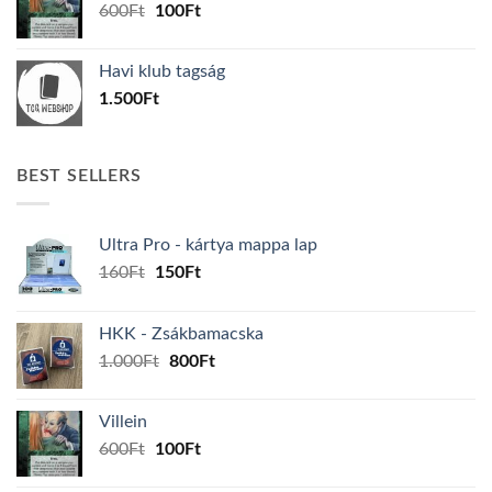
Original
Current
600
Ft
100
Ft
price
price
was:
is:
Havi klub tagság
600Ft.
100Ft.
1.500
Ft
BEST SELLERS
Ultra Pro - kártya mappa lap
Original
Current
160
Ft
150
Ft
price
price
was:
is:
HKK - Zsákbamacska
160Ft.
150Ft.
Original
Current
1.000
Ft
800
Ft
price
price
was:
is:
Villein
1.000Ft.
800Ft.
Original
Current
600
Ft
100
Ft
price
price