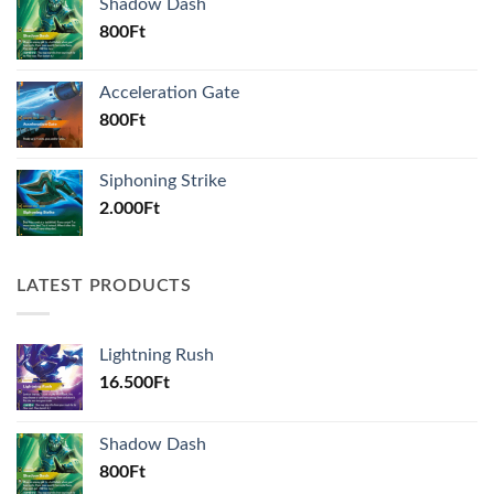
Shadow Dash
800
Ft
Acceleration Gate
800
Ft
Siphoning Strike
2.000
Ft
LATEST PRODUCTS
Lightning Rush
16.500
Ft
Shadow Dash
800
Ft