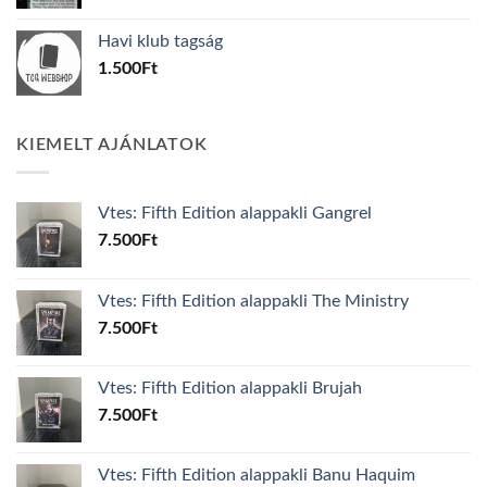
price
price
was:
is:
Havi klub tagság
600Ft.
100Ft.
1.500
Ft
KIEMELT AJÁNLATOK
Vtes: Fifth Edition alappakli Gangrel
7.500
Ft
Vtes: Fifth Edition alappakli The Ministry
7.500
Ft
Vtes: Fifth Edition alappakli Brujah
7.500
Ft
Vtes: Fifth Edition alappakli Banu Haquim