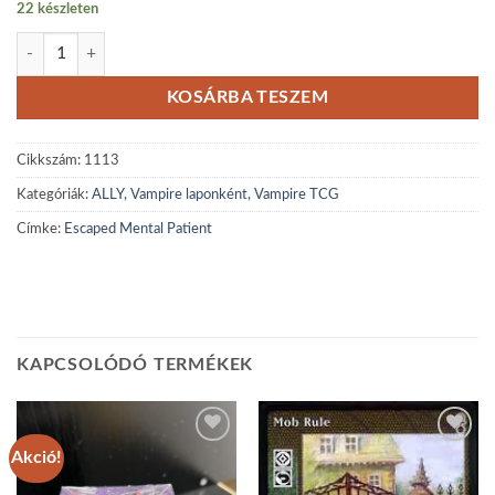
22 készleten
Escaped Mental Patient reprint mennyiség
KOSÁRBA TESZEM
Cikkszám:
1113
Kategóriák:
ALLY
,
Vampire laponként
,
Vampire TCG
Címke:
Escaped Mental Patient
KAPCSOLÓDÓ TERMÉKEK
Akció!
Add to
Add to
wishlist
wishlist