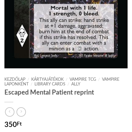
KEZDŐLAP
/
KÁRTYAJÁTÉKOK
/
VAMPIRE TCG
/
VAMPIRE
LAPONKÉNT
/
LIBRARY CARDS
/
ALLY
Escaped Mental Patient reprint
350
Ft