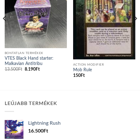
BONTATLAN TERMÉKEK
VTES Black Hand starter:
Malkavian Antitribu
ACTION MODIFIER
Original
Current
13.500
Ft
8.190
Ft
Mob Rule
price
price
150
Ft
was:
is:
13.500Ft.
8.190Ft.
LEÚJABB TERMÉKEK
Lightning Rush
16.500
Ft