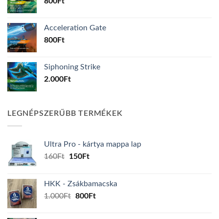
800
Ft
Acceleration Gate
800
Ft
Siphoning Strike
2.000
Ft
LEGNÉPSZERŰBB TERMÉKEK
Ultra Pro - kártya mappa lap
Original
Current
160
Ft
150
Ft
price
price
was:
is:
HKK - Zsákbamacska
160Ft.
150Ft.
Original
Current
1.000
Ft
800
Ft
price
price
was:
is: