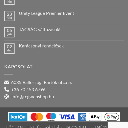
jún
Nincs
hozzászólás
a(z)
Unity League Premier Event
23
Nyári
febr
szabadság!
Nincs
bejegyzéshez
hozzászólás
a(z)
TAGSÁG változások!
05
Unity
jan
League
Nincs
Premier
hozzászólás
Event
a(z)
bejegyzéshez
Karácsonyi rendelések
02
TAGSÁG
dec
változások!
Nincs
bejegyzéshez
hozzászólás
a(z)
Karácsonyi
KAPCSOLAT
rendelések
bejegyzéshez
6035 Ballószög, Bartók utca 5.
+36 70 453 6796
info@tcgwebshop.hu
FŐOLDAL
FIZETÉS, SZÁLLÍTÁS
KAPCSOLAT
ESEMÉNYNAPTÁR