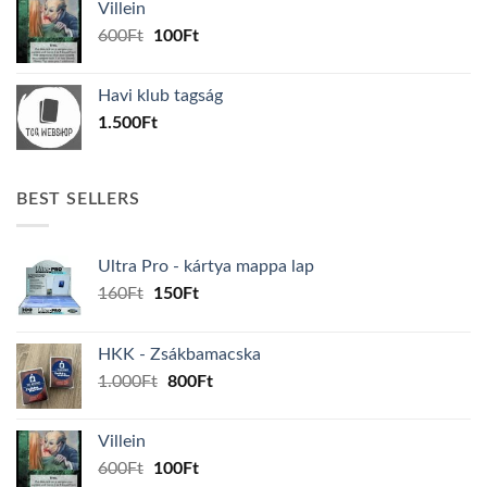
Villein
1.000Ft.
800Ft.
Original
Current
600
Ft
100
Ft
price
price
was:
is:
Havi klub tagság
600Ft.
100Ft.
1.500
Ft
BEST SELLERS
Ultra Pro - kártya mappa lap
Original
Current
160
Ft
150
Ft
price
price
was:
is:
HKK - Zsákbamacska
160Ft.
150Ft.
Original
Current
1.000
Ft
800
Ft
price
price
was:
is:
Villein
1.000Ft.
800Ft.
Original
Current
600
Ft
100
Ft