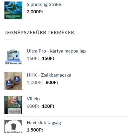
Siphoning Strike
2.000
Ft
LEGNÉPSZERŰBB TERMÉKEK
Ultra Pro - kártya mappa lap
Original
Current
160
Ft
150
Ft
price
price
was:
is:
HKK - Zsákbamacska
160Ft.
150Ft.
Original
Current
1.000
Ft
800
Ft
price
price
was:
is:
Villein
1.000Ft.
800Ft.
Original
Current
600
Ft
100
Ft
price
price
was:
is:
Havi klub tagság
600Ft.
100Ft.
1.500
Ft