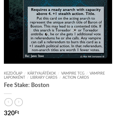
KEZDŐLAP
/
KÁRTYAJÁTÉKOK
/
VAMPIRE TCG
/
VAMPIRE
LAPONKÉNT
/
LIBRARY CARDS
/
ACTION CARDS
Fee Stake: Boston
320
Ft