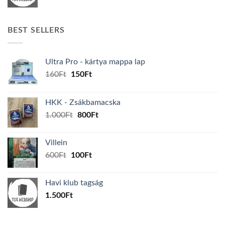
BEST SELLERS
Ultra Pro - kártya mappa lap
Original
Current
160
Ft
150
Ft
price
price
was:
is:
HKK - Zsákbamacska
160Ft.
150Ft.
Original
Current
1.000
Ft
800
Ft
price
price
was:
is:
Villein
1.000Ft.
800Ft.
Original
Current
600
Ft
100
Ft
price
price
was:
is:
Havi klub tagság
600Ft.
100Ft.
1.500
Ft