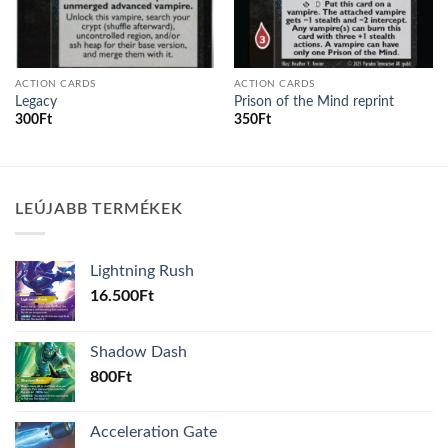
ACTION CARDS
ACTION CARDS
Legacy
Prison of the Mind reprint
300
Ft
350
Ft
LEÚJABB TERMÉKEK
Lightning Rush
16.500
Ft
Shadow Dash
800
Ft
Acceleration Gate