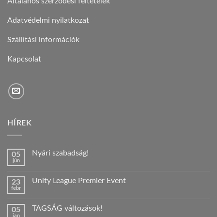
Általános szerződési feltételek
Adatvédelmi nyilatkozat
Szállítási információk
Kapcsolat
HÍREK
Nyári szabadság!
05
jún
Nincs
hozzászólás
a(z)
Unity League Premier Event
23
Nyári
febr
szabadság!
Nincs
bejegyzéshez
hozzászólás
a(z)
TAGSÁG változások!
05
Unity
jan
League