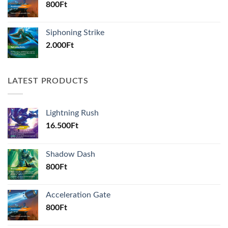
800
Ft
Siphoning Strike
2.000
Ft
LATEST PRODUCTS
Lightning Rush
16.500
Ft
Shadow Dash
800
Ft
Acceleration Gate
800
Ft