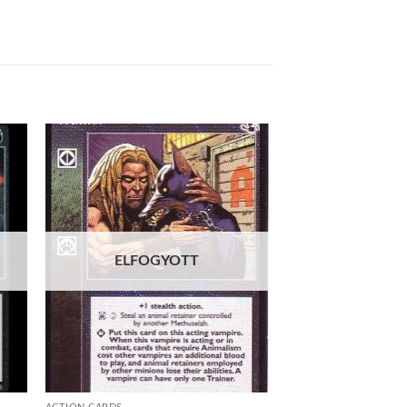
 to
Add to
list
wishlist
ELFOGYOTT