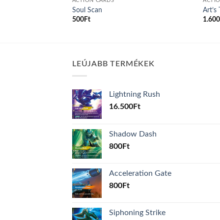
ACTION CARDS
ACTI
reprint
Soul Scan
Art’s
500
Ft
1.60
LEÚJABB TERMÉKEK
Lightning Rush
16.500
Ft
Shadow Dash
800
Ft
Acceleration Gate
800
Ft
Siphoning Strike