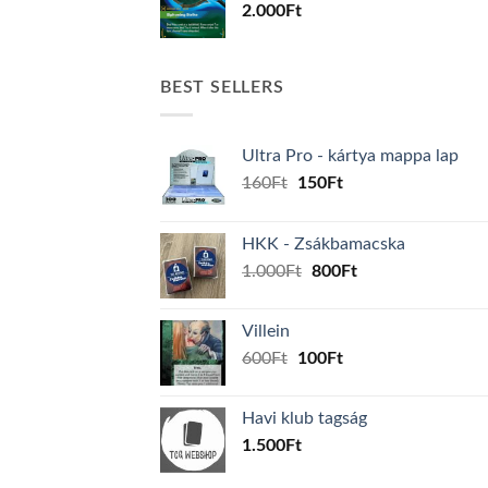
2.000
Ft
BEST SELLERS
Ultra Pro - kártya mappa lap
Original
Current
160
Ft
150
Ft
price
price
was:
is:
HKK - Zsákbamacska
160Ft.
150Ft.
Original
Current
1.000
Ft
800
Ft
price
price
was:
is:
Villein
1.000Ft.
800Ft.
Original
Current
600
Ft
100
Ft
price
price
was:
is:
Havi klub tagság
600Ft.
100Ft.
1.500
Ft