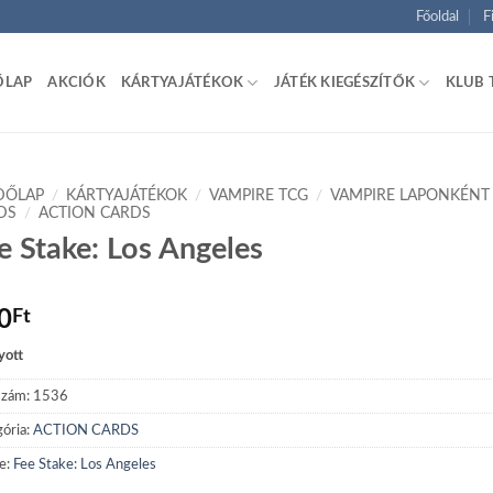
Főoldal
F
ŐLAP
AKCIÓK
KÁRTYAJÁTÉKOK
JÁTÉK KIEGÉSZÍTŐK
KLUB 
DŐLAP
/
KÁRTYAJÁTÉKOK
/
VAMPIRE TCG
/
VAMPIRE LAPONKÉNT
DS
/
ACTION CARDS
e Stake: Los Angeles
0
Ft
yott
szám:
1536
ória:
ACTION CARDS
e:
Fee Stake: Los Angeles