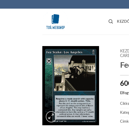
Skip
to
content
KEZD
KEZ
CAR
Fe
Add to
wishlist
60
Elfog
Cikk
Kateg
Címk