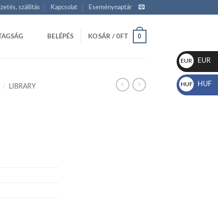
izetés, szállítás
Kapcsolat
Eseménynaptár
0
TAGSÁG
BELÉPÉS
KOSÁR /
0
FT
EUR
EUR
€
HUF
HUF
/
LIBRARY
Ft