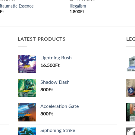
ON CARDS
ACTION CARDS
 Traumatic Essence
Illegalism
0
Ft
1.800
Ft
LATEST PRODUCTS
LE
Lightning Rush
16.500
Ft
Shadow Dash
800
Ft
Acceleration Gate
800
Ft
Siphoning Strike