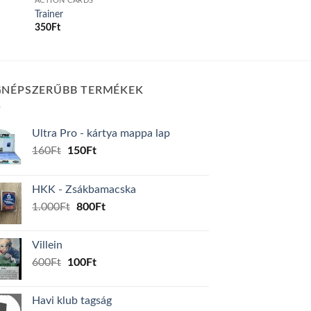
ACTION CARDS
Trainer
350
Ft
GNÉPSZERŰBB TERMÉKEK
Ultra Pro - kártya mappa lap
Original
Current
160
Ft
150
Ft
price
price
was:
is:
HKK - Zsákbamacska
160Ft.
150Ft.
Original
Current
1.000
Ft
800
Ft
price
price
was:
is:
Villein
1.000Ft.
800Ft.
Original
Current
600
Ft
100
Ft
price
price
was:
is:
Havi klub tagság
600Ft.
100Ft.