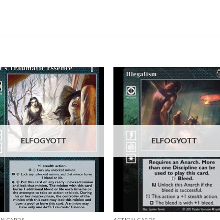
Add to
Add
wishlist
wish
ELFOGYOTT
ELFOGYOTT