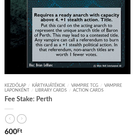
KEZDŐLAP
/
KÁRTYAJÁTÉKOK
/
VAMPIRE TCG
/
VAMPIRE
LAPONKÉNT
/
LIBRARY CARDS
/
ACTION CARDS
Fee Stake: Perth
600
Ft