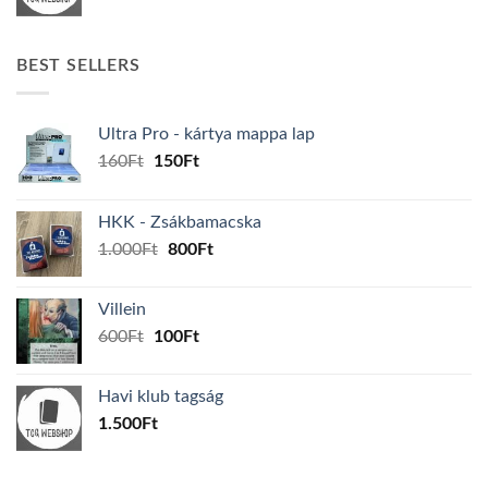
BEST SELLERS
Ultra Pro - kártya mappa lap
Original
Current
160
Ft
150
Ft
price
price
was:
is:
HKK - Zsákbamacska
160Ft.
150Ft.
Original
Current
1.000
Ft
800
Ft
price
price
was:
is:
Villein
1.000Ft.
800Ft.
Original
Current
600
Ft
100
Ft
price
price
was:
is:
Havi klub tagság
600Ft.
100Ft.
1.500
Ft