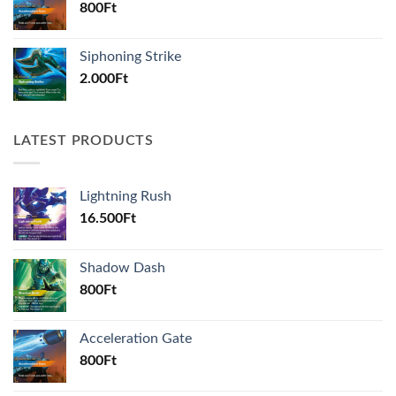
800
Ft
Siphoning Strike
2.000
Ft
LATEST PRODUCTS
Lightning Rush
16.500
Ft
Shadow Dash
800
Ft
Acceleration Gate
800
Ft