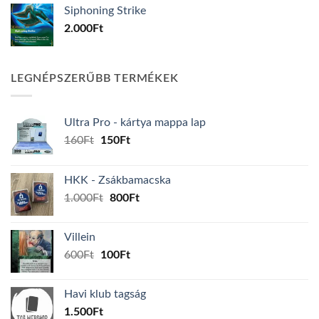
Siphoning Strike
2.000
Ft
LEGNÉPSZERŰBB TERMÉKEK
Ultra Pro - kártya mappa lap
Original
Current
160
Ft
150
Ft
price
price
was:
is:
HKK - Zsákbamacska
160Ft.
150Ft.
Original
Current
1.000
Ft
800
Ft
price
price
was:
is:
Villein
1.000Ft.
800Ft.
Original
Current
600
Ft
100
Ft
price
price
was:
is:
Havi klub tagság
600Ft.
100Ft.
1.500
Ft