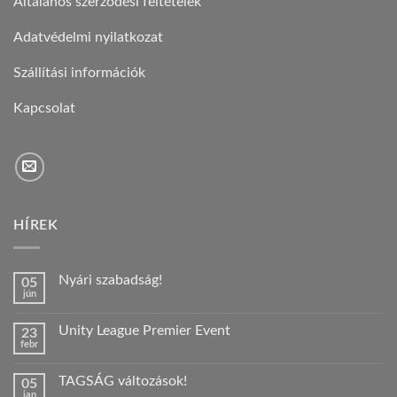
Általános szerződési feltételek
Adatvédelmi nyilatkozat
Szállítási információk
Kapcsolat
HÍREK
Nyári szabadság!
05
jún
Nincs
hozzászólás
a(z)
Unity League Premier Event
23
Nyári
febr
szabadság!
Nincs
bejegyzéshez
hozzászólás
a(z)
TAGSÁG változások!
05
Unity
jan
League