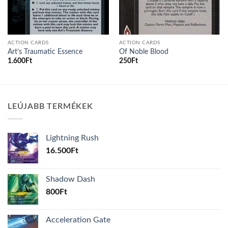
ACTION CARDS
ACTION CARDS
Art’s Traumatic Essence
Of Noble Blood
1.600
Ft
250
Ft
LEÚJABB TERMÉKEK
Lightning Rush
16.500
Ft
Shadow Dash
800
Ft
Acceleration Gate