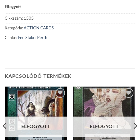
Elfogyott
Cikkszám:
1505
Kategória:
ACTION CARDS
Címke:
Fee Stake: Perth
KAPCSOLÓDÓ TERMÉKEK
Add to
Add to
wishlist
wishlist
ELFOGYOTT
ELFOGYOTT