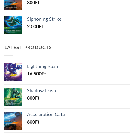
800
Ft
Siphoning Strike
2.000
Ft
LATEST PRODUCTS
Lightning Rush
16.500
Ft
Shadow Dash
800
Ft
Acceleration Gate
800
Ft