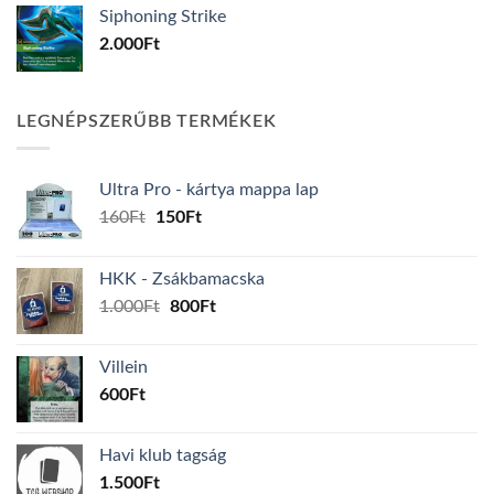
Siphoning Strike
2.000
Ft
LEGNÉPSZERŰBB TERMÉKEK
Ultra Pro - kártya mappa lap
Original
Current
160
Ft
150
Ft
price
price
was:
is:
HKK - Zsákbamacska
160Ft.
150Ft.
Original
Current
1.000
Ft
800
Ft
price
price
was:
is:
Villein
1.000Ft.
800Ft.
600
Ft
Havi klub tagság
1.500
Ft