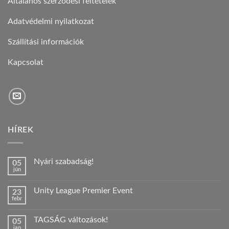
Általános szerződési feltételek
Adatvédelmi nyilatkozat
Szállítási információk
Kapcsolat
HÍREK
Nyári szabadság!
05
jún
Nincs
hozzászólás
a(z)
Unity League Premier Event
23
Nyári
febr
szabadság!
Nincs
bejegyzéshez
hozzászólás
a(z)
TAGSÁG változások!
05
Unity
jan
League