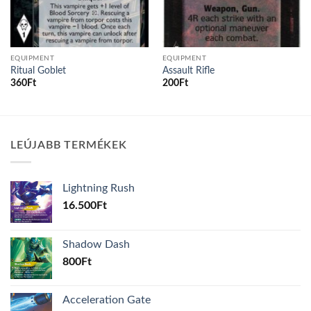
EQUIPMENT
EQUIPMENT
Ritual Goblet
Assault Rifle
360
Ft
200
Ft
LEÚJABB TERMÉKEK
Lightning Rush
16.500
Ft
Shadow Dash
800
Ft
Acceleration Gate