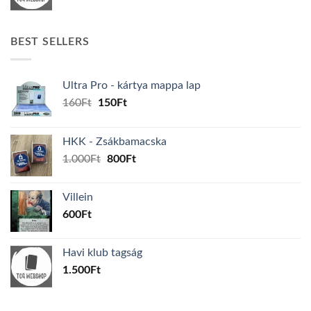
BEST SELLERS
Ultra Pro - kártya mappa lap
Original
Current
160
Ft
150
Ft
price
price
was:
is:
HKK - Zsákbamacska
160Ft.
150Ft.
Original
Current
1.000
Ft
800
Ft
price
price
was:
is:
Villein
1.000Ft.
800Ft.
600
Ft
Havi klub tagság
1.500
Ft