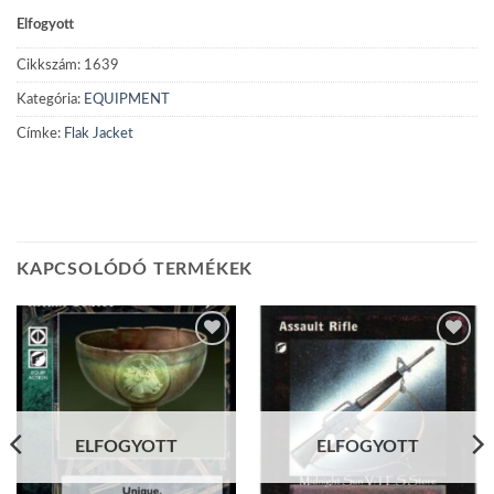
Elfogyott
Cikkszám:
1639
Kategória:
EQUIPMENT
Címke:
Flak Jacket
KAPCSOLÓDÓ TERMÉKEK
Add to
Add to
wishlist
wishlist
ELFOGYOTT
ELFOGYOTT