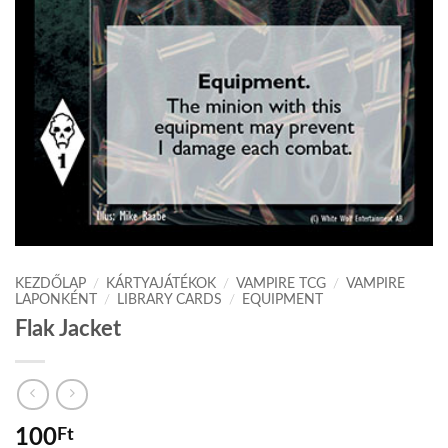
KEZDŐLAP
/
KÁRTYAJÁTÉKOK
/
VAMPIRE TCG
/
VAMPIRE
LAPONKÉNT
/
LIBRARY CARDS
/
EQUIPMENT
Flak Jacket
100
Ft