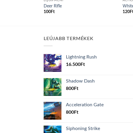
EQUIPMENT
ACTI
ce
Deer Rifle
Whit
100
Ft
120
F
LEÚJABB TERMÉKEK
Lightning Rush
16.500
Ft
Shadow Dash
800
Ft
Acceleration Gate
800
Ft
Siphoning Strike