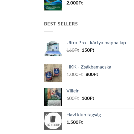
2.000
Ft
BEST SELLERS
Ultra Pro - kártya mappa lap
Original
Current
160
Ft
150
Ft
price
price
was:
is:
HKK - Zsákbamacska
160Ft.
150Ft.
Original
Current
1.000
Ft
800
Ft
price
price
was:
is:
Villein
1.000Ft.
800Ft.
Original
Current
600
Ft
100
Ft
price
price
was:
is:
Havi klub tagság
600Ft.
100Ft.
1.500
Ft