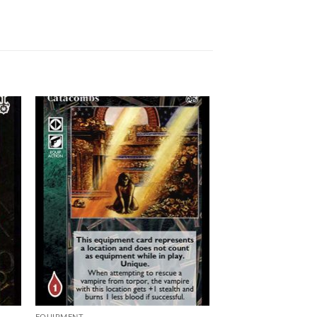
 to
Add to
list
wishlist