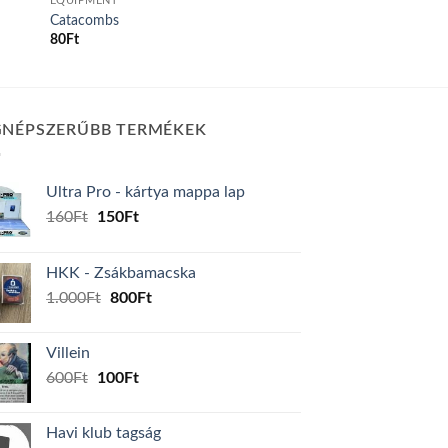
EQUIPMENT
Catacombs
80
Ft
GNÉPSZERŰBB TERMÉKEK
Ultra Pro - kártya mappa lap
Original
Current
160
Ft
150
Ft
price
price
was:
is:
HKK - Zsákbamacska
160Ft.
150Ft.
Original
Current
1.000
Ft
800
Ft
price
price
was:
is:
Villein
1.000Ft.
800Ft.
Original
Current
600
Ft
100
Ft
price
price
was:
is:
Havi klub tagság
600Ft.
100Ft.