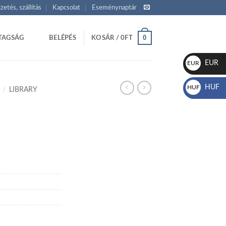
izetés, szállítás
Kapcsolat
Eseménynaptár
0
TAGSÁG
BELÉPÉS
KOSÁR /
0
FT
EUR
EUR
€
HUF
HUF
/
LIBRARY
Ft