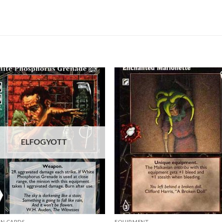
Add to
Add
wishlist
wish
ELFOGYOTT