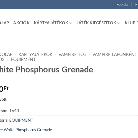
Főoldal
F
ŐLAP
AKCIÓK
KÁRTYAJÁTÉKOK
JÁTÉK KIEGÉSZÍTŐK
KLUB 
DŐLAP
/
KÁRTYAJÁTÉKOK
/
VAMPIRE TCG
/
VAMPIRE LAPONKÉNT
DS
/
EQUIPMENT
ite Phosphorus Grenade
0
Ft
yott
szám:
1640
ória:
EQUIPMENT
e:
White Phosphorus Grenade