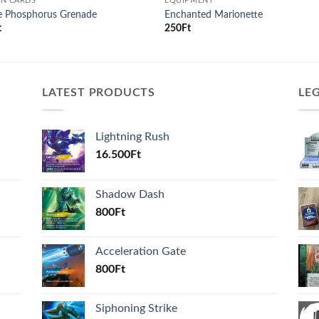
ON CARDS
EQUIPMENT
e Phosphorus Grenade
Enchanted Marionette
t
250
Ft
LATEST PRODUCTS
LE
Lightning Rush
16.500
Ft
Shadow Dash
800
Ft
Acceleration Gate
800
Ft
Siphoning Strike