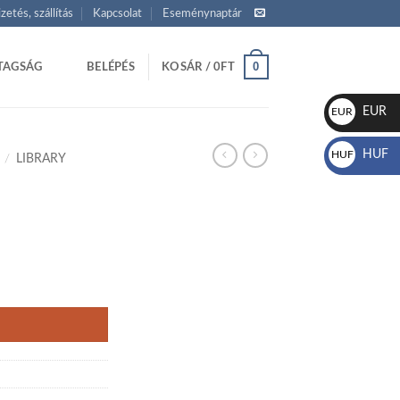
izetés, szállítás
Kapcsolat
Eseménynaptár
0
TAGSÁG
BELÉPÉS
KOSÁR /
0
FT
EUR
EUR
€
HUF
HUF
/
LIBRARY
Ft