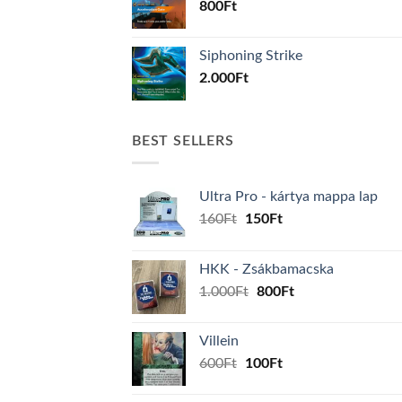
800
Ft
Siphoning Strike
2.000
Ft
BEST SELLERS
Ultra Pro - kártya mappa lap
Original
Current
160
Ft
150
Ft
price
price
was:
is:
HKK - Zsákbamacska
160Ft.
150Ft.
Original
Current
1.000
Ft
800
Ft
price
price
was:
is:
Villein
1.000Ft.
800Ft.
Original
Current
600
Ft
100
Ft
price
price
was:
is: