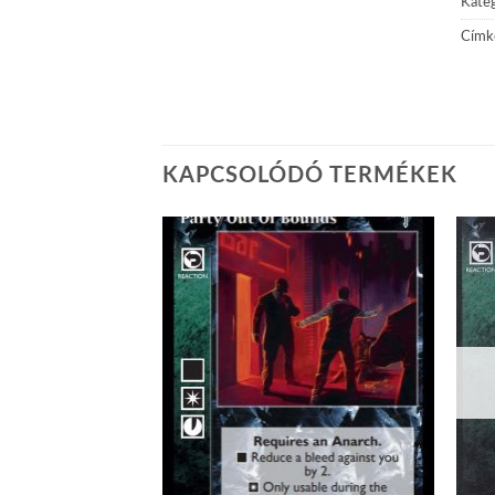
Kateg
Címk
KAPCSOLÓDÓ TERMÉKEK
Add to
Add to
wishlist
wishlist