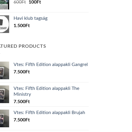
Original
Current
600
Ft
100
Ft
price
price
was:
is:
Havi klub tagság
600Ft.
100Ft.
1.500
Ft
ATURED PRODUCTS
Vtes: Fifth Edition alappakli Gangrel
7.500
Ft
Vtes: Fifth Edition alappakli The
Ministry
7.500
Ft
Vtes: Fifth Edition alappakli Brujah
7.500
Ft