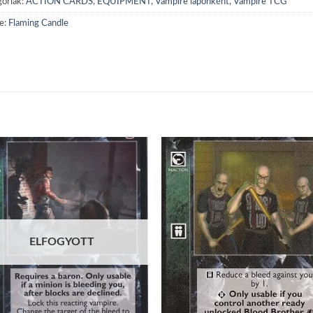
óriák:
ACTION CARDS
,
EQUIPMENT
,
Vampire laponként
,
Vampire TCG
e:
Flaming Candle
Add to
Add
wishlist
wish
ELFOGYOTT