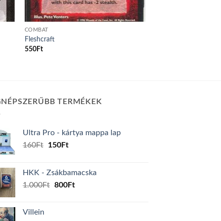
COMBAT
Fleshcraft
550
Ft
GNÉPSZERŰBB TERMÉKEK
Ultra Pro - kártya mappa lap
Original
Current
160
Ft
150
Ft
price
price
was:
is:
HKK - Zsákbamacska
160Ft.
150Ft.
Original
Current
1.000
Ft
800
Ft
price
price
was:
is:
Villein
1.000Ft.
800Ft.