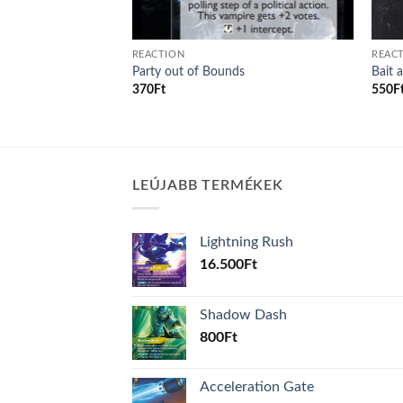
REACTION
REAC
Party out of Bounds
Bait 
370
Ft
550
F
LEÚJABB TERMÉKEK
Lightning Rush
16.500
Ft
Shadow Dash
800
Ft
Acceleration Gate