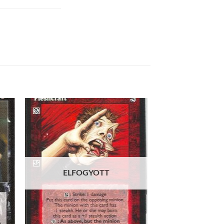
 to
Add to
list
wishlist
ELFOGYOTT