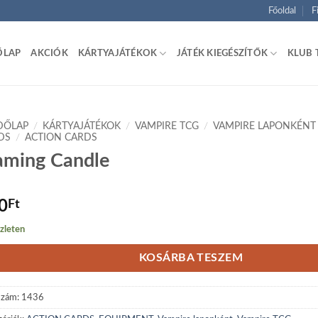
Főoldal
F
ŐLAP
AKCIÓK
KÁRTYAJÁTÉKOK
JÁTÉK KIEGÉSZÍTŐK
KLUB 
DŐLAP
/
KÁRTYAJÁTÉKOK
/
VAMPIRE TCG
/
VAMPIRE LAPONKÉNT
DS
/
ACTION CARDS
aming Candle
0
Ft
zleten
KOSÁRBA TESZEM
szám:
1436