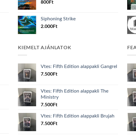
800
Ft
Siphoning Strike
2.000
Ft
KIEMELT AJÁNLATOK
FE
Vtes: Fifth Edition alappakli Gangrel
7.500
Ft
Vtes: Fifth Edition alappakli The
Ministry
7.500
Ft
Vtes: Fifth Edition alappakli Brujah
7.500
Ft