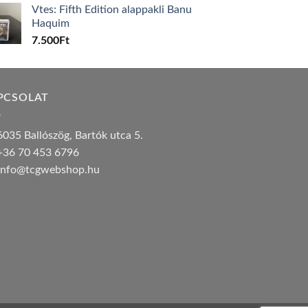
Vtes: Fifth Edition alappakli Banu
Haquim
7.500
Ft
PCSOLAT
035 Ballószög, Bartók utca 5.
36 70 453 6796
nfo@tcgwebshop.hu