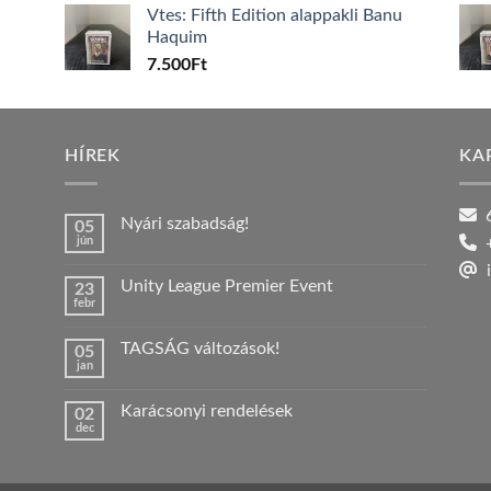
Vtes: Fifth Edition alappakli Banu
Haquim
7.500
Ft
HÍREK
KA
6
Nyári szabadság!
05
jún
+
Nincs
hozzászólás
i
a(z)
Unity League Premier Event
23
Nyári
febr
szabadság!
Nincs
bejegyzéshez
hozzászólás
a(z)
TAGSÁG változások!
05
Unity
jan
League
Nincs
Premier
hozzászólás
Event
a(z)
bejegyzéshez
Karácsonyi rendelések
02
TAGSÁG
dec
változások!
Nincs
bejegyzéshez
hozzászólás
a(z)
Karácsonyi
rendelések