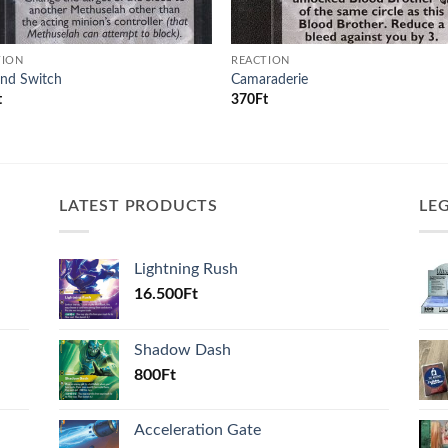
TION
REACTION
and Switch
Camaraderie
t
370
Ft
LATEST PRODUCTS
LE
Lightning Rush
16.500
Ft
Shadow Dash
800
Ft
Acceleration Gate