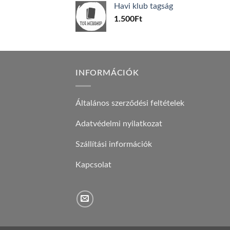
Havi klub tagság
600Ft.
100Ft.
1.500
Ft
INFORMÁCIÓK
Általános szerződési feltételek
Adatvédelmi nyilatkozat
Szállítási információk
Kapcsolat