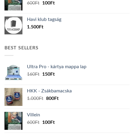
Original
Current
600
Ft
100
Ft
price
price
was:
is:
Havi klub tagság
600Ft.
100Ft.
1.500
Ft
BEST SELLERS
Ultra Pro - kártya mappa lap
Original
Current
160
Ft
150
Ft
price
price
was:
is:
HKK - Zsákbamacska
160Ft.
150Ft.
Original
Current
1.000
Ft
800
Ft
price
price
was:
is:
Villein
1.000Ft.
800Ft.
Original
Current
600
Ft
100
Ft
price
price