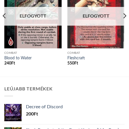
ELFOGYOTT
ELFOGYOTT
COMBAT
COMBAT
Blood to Water
Fleshcraft
240
Ft
550
Ft
LEÚJABB TERMÉKEK
Decree of Discord
200
Ft