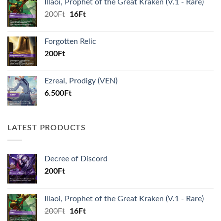
Illaoi, Prophet of the Great Kraken (V.1 - Rare)
Original
Current
200
Ft
16
Ft
price
price
was:
is:
Forgotten Relic
200Ft.
16Ft.
200
Ft
Ezreal, Prodigy (VEN)
6.500
Ft
LATEST PRODUCTS
Decree of Discord
200
Ft
Illaoi, Prophet of the Great Kraken (V.1 - Rare)
Original
Current
200
Ft
16
Ft
price
price