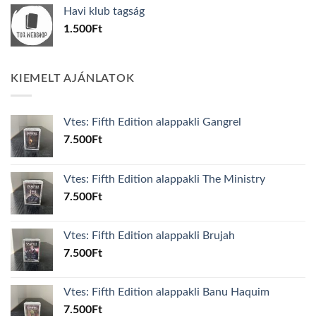
was:
is:
Havi klub tagság
600Ft.
100Ft.
1.500
Ft
KIEMELT AJÁNLATOK
Vtes: Fifth Edition alappakli Gangrel
7.500
Ft
Vtes: Fifth Edition alappakli The Ministry
7.500
Ft
Vtes: Fifth Edition alappakli Brujah
7.500
Ft
Vtes: Fifth Edition alappakli Banu Haquim
7.500
Ft