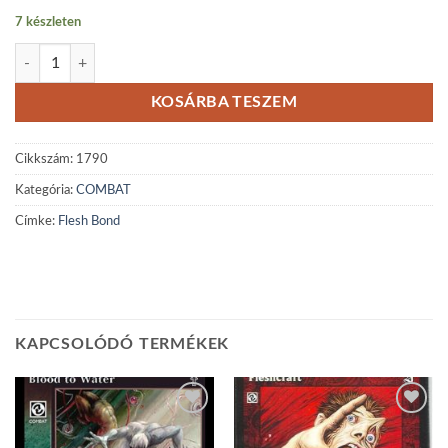
7 készleten
Flesh Bond mennyiség
KOSÁRBA TESZEM
Cikkszám:
1790
Kategória:
COMBAT
Címke:
Flesh Bond
KAPCSOLÓDÓ TERMÉKEK
Add to
Add to
wishlist
wishlist