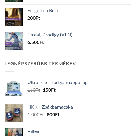
was:
is:
Forgotten Relic
200Ft.
16Ft.
200
Ft
Ezreal, Prodigy (VEN)
6.500
Ft
LEGNÉPSZERŰBB TERMÉKEK
Ultra Pro - kártya mappa lap
Original
Current
160
Ft
150
Ft
price
price
was:
is:
HKK - Zsákbamacska
160Ft.
150Ft.
Original
Current
1.000
Ft
800
Ft
price
price
was:
is:
Villein
1.000Ft.
800Ft.