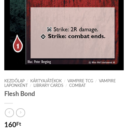
KEZDŐLAP
/
KÁRTYAJÁTÉKOK
/
VAMPIRE TCG
/
VAMPIRE
LAPONKÉNT
/
LIBRARY CARDS
/
COMBAT
Flesh Bond
160
Ft