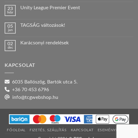
hozzászólás
a(z)
Unity League Premier Event
23
Nyári
febr
szabadság!
Nincs
bejegyzéshez
hozzászólás
a(z)
TAGSÁG változások!
05
Unity
jan
League
Nincs
Premier
hozzászólás
Event
a(z)
bejegyzéshez
Karácsonyi rendelések
02
TAGSÁG
dec
változások!
Nincs
bejegyzéshez
hozzászólás
a(z)
Karácsonyi
KAPCSOLAT
rendelések
bejegyzéshez
6035 Ballószög, Bartók utca 5.
+36 70 453 6796
info@tcgwebshop.hu
FŐOLDAL
FIZETÉS, SZÁLLÍTÁS
KAPCSOLAT
ESEMÉNYNAPTÁR