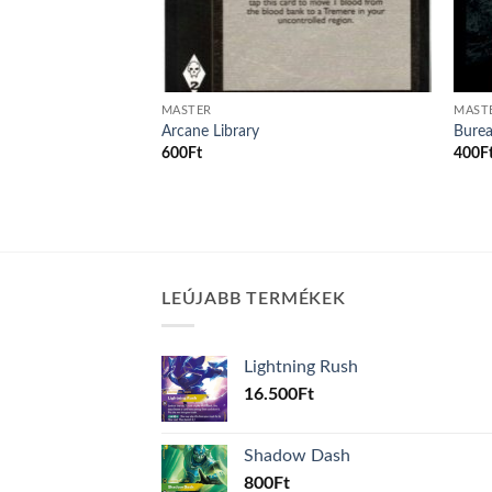
MASTER
MAST
ctions
Arcane Library
Burea
600
Ft
400
F
LEÚJABB TERMÉKEK
Lightning Rush
16.500
Ft
Shadow Dash
800
Ft