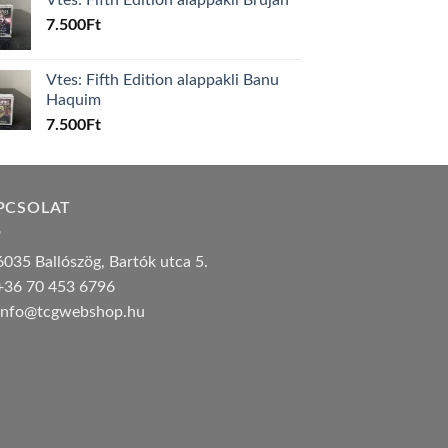
7.500
Ft
Vtes: Fifth Edition alappakli Banu
Haquim
7.500
Ft
PCSOLAT
035 Ballószög, Bartók utca 5.
36 70 453 6796
nfo@tcgwebshop.hu