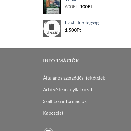
1.000Ft.
800Ft.
Original
Current
600
Ft
100
Ft
price
price
was:
is:
Havi klub tagság
600Ft.
100Ft.
1.500
Ft
INFORMÁCIÓK
Általános szerződési feltételek
Adatvédelmi nyilatkozat
Szállítási információk
Kapcsolat