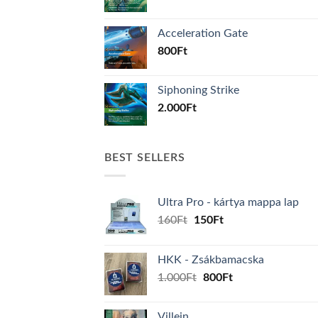
Acceleration Gate
800
Ft
Siphoning Strike
2.000
Ft
BEST SELLERS
Ultra Pro - kártya mappa lap
Original
Current
160
Ft
150
Ft
price
price
was:
is:
HKK - Zsákbamacska
160Ft.
150Ft.
Original
Current
1.000
Ft
800
Ft
price
price
was:
is:
Villein