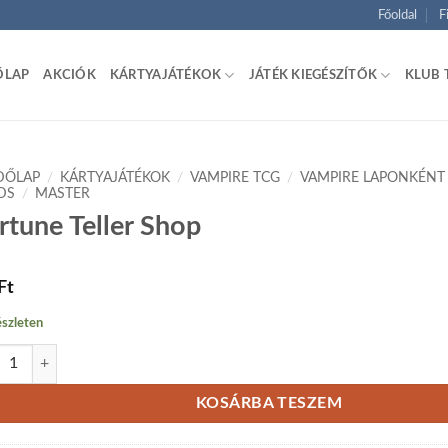
Főoldal
F
ŐLAP
AKCIÓK
KÁRTYAJÁTÉKOK
JÁTÉK KIEGÉSZÍTŐK
KLUB 
DŐLAP
/
KÁRTYAJÁTÉKOK
/
VAMPIRE TCG
/
VAMPIRE LAPONKÉNT
DS
/
MASTER
rtune Teller Shop
Ft
szleten
une Teller Shop mennyiség
KOSÁRBA TESZEM