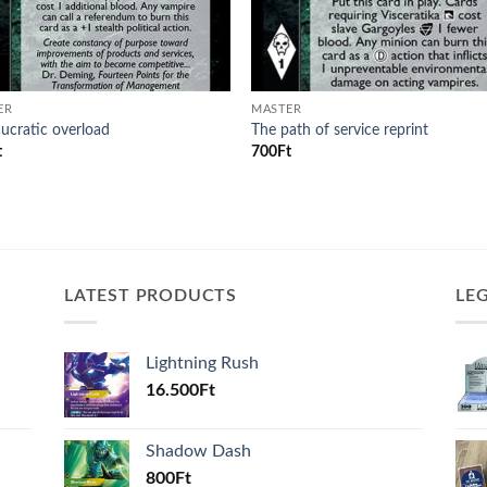
ER
MASTER
ucratic overload
The path of service reprint
t
700
Ft
LATEST PRODUCTS
LE
Lightning Rush
16.500
Ft
Shadow Dash
800
Ft