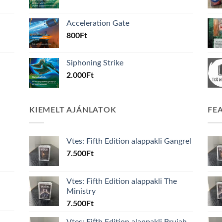
Acceleration Gate
800
Ft
Siphoning Strike
2.000
Ft
KIEMELT AJÁNLATOK
FE
Vtes: Fifth Edition alappakli Gangrel
7.500
Ft
Vtes: Fifth Edition alappakli The
Ministry
7.500
Ft
Vtes: Fifth Edition alappakli Brujah