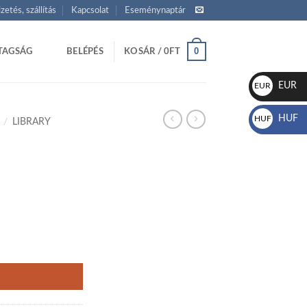
izetés, szállítás
Kapcsolat
Eseménynaptár
0
TAGSÁG
BELÉPÉS
KOSÁR /
0
FT
EUR
EUR
€
HUF
HUF
/
LIBRARY
Ft