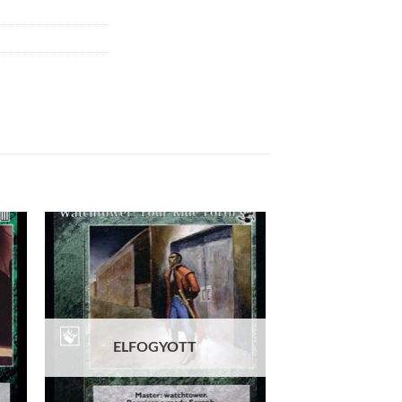
 to
Add to
list
wishlist
ELFOGYOTT