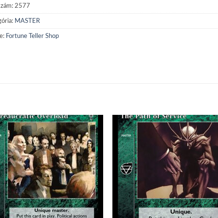
szám:
2577
ória:
MASTER
e:
Fortune Teller Shop
Add to
Add
wishlist
wish