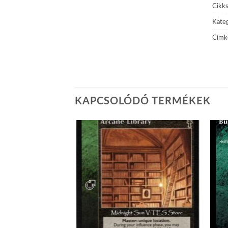
Cikk
Kateg
Címk
KAPCSOLÓDÓ TERMÉKEK
Add to
Add to
wishlist
wishlist