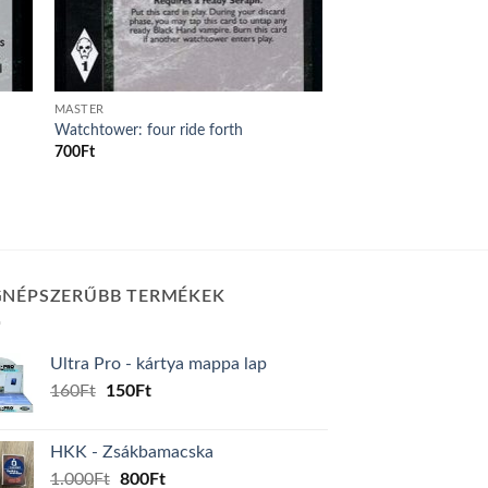
MASTER
Watchtower: four ride forth
700
Ft
GNÉPSZERŰBB TERMÉKEK
Ultra Pro - kártya mappa lap
Original
Current
160
Ft
150
Ft
price
price
was:
is:
HKK - Zsákbamacska
160Ft.
150Ft.
Original
Current
1.000
Ft
800
Ft