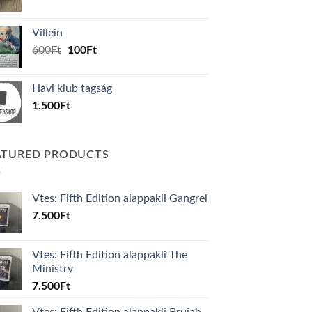
price
price
was:
is:
Villein
1.000Ft.
800Ft.
Original
Current
600
Ft
100
Ft
price
price
was:
is:
Havi klub tagság
600Ft.
100Ft.
1.500
Ft
ATURED PRODUCTS
Vtes: Fifth Edition alappakli Gangrel
7.500
Ft
Vtes: Fifth Edition alappakli The
Ministry
7.500
Ft
Vtes: Fifth Edition alappakli Brujah