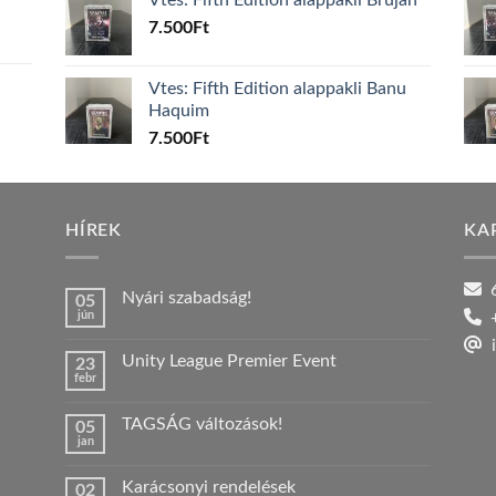
7.500
Ft
Vtes: Fifth Edition alappakli Banu
Haquim
7.500
Ft
HÍREK
KA
6
Nyári szabadság!
05
jún
+
Nincs
hozzászólás
i
a(z)
Unity League Premier Event
23
Nyári
febr
szabadság!
Nincs
bejegyzéshez
hozzászólás
a(z)
TAGSÁG változások!
05
Unity
jan
League
Nincs
Premier
hozzászólás
Event
a(z)
bejegyzéshez
Karácsonyi rendelések
02
TAGSÁG