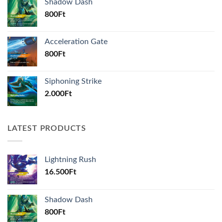
Shadow Dash
800
Ft
Acceleration Gate
800
Ft
Siphoning Strike
2.000
Ft
LATEST PRODUCTS
Lightning Rush
16.500
Ft
Shadow Dash
800
Ft