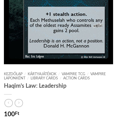
KEZDŐLAP
/
KÁRTYAJÁTÉKOK
/
VAMPIRE TCG
/
VAMPIRE
LAPONKÉNT
/
LIBRARY CARDS
/
ACTION CARDS
Haqim’s Law: Leadership
100
Ft