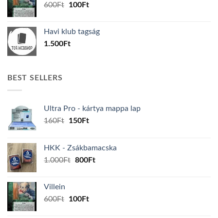
Original
Current
600
Ft
100
Ft
price
price
was:
is:
Havi klub tagság
600Ft.
100Ft.
1.500
Ft
BEST SELLERS
Ultra Pro - kártya mappa lap
Original
Current
160
Ft
150
Ft
price
price
was:
is:
HKK - Zsákbamacska
160Ft.
150Ft.
Original
Current
1.000
Ft
800
Ft
price
price
was:
is:
Villein
1.000Ft.
800Ft.
Original
Current
600
Ft
100
Ft
price
price