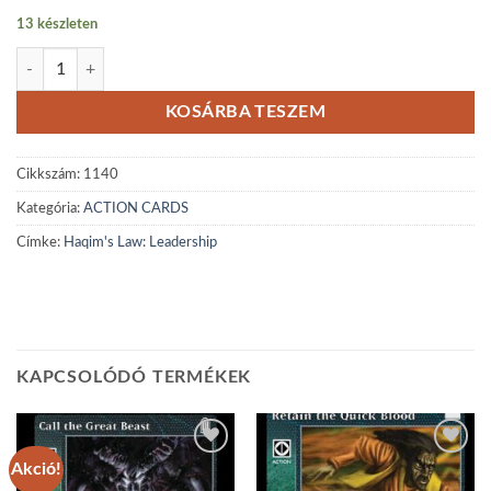
13 készleten
Haqim's Law: Leadership mennyiség
KOSÁRBA TESZEM
Cikkszám:
1140
Kategória:
ACTION CARDS
Címke:
Haqim's Law: Leadership
KAPCSOLÓDÓ TERMÉKEK
Akció!
Add to
Add to
wishlist
wishlist