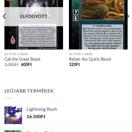
ELFOGYOTT
ACTION CARDS
ACTION CARDS
Call the Great Beast
Retain the Quick Blood
Original
Current
1.000
Ft
600
Ft
320
Ft
price
price
was:
is:
1.000Ft.
600Ft.
LEÚJABB TERMÉKEK
Lightning Rush
16.500
Ft