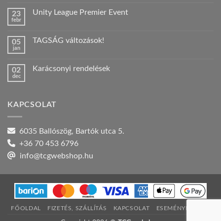
hozzászólás
a(z)
Unity League Premier Event
23
Nyári
febr
szabadság!
Nincs
bejegyzéshez
hozzászólás
a(z)
TAGSÁG változások!
05
Unity
jan
League
Nincs
Premier
hozzászólás
Event
a(z)
bejegyzéshez
Karácsonyi rendelések
02
TAGSÁG
dec
változások!
Nincs
bejegyzéshez
hozzászólás
a(z)
Karácsonyi
KAPCSOLAT
rendelések
bejegyzéshez
6035 Ballószög, Bartók utca 5.
+36 70 453 6796
info@tcgwebshop.hu
FŐOLDAL
FIZETÉS, SZÁLLÍTÁS
KAPCSOLAT
ESEMÉNYNAPTÁR