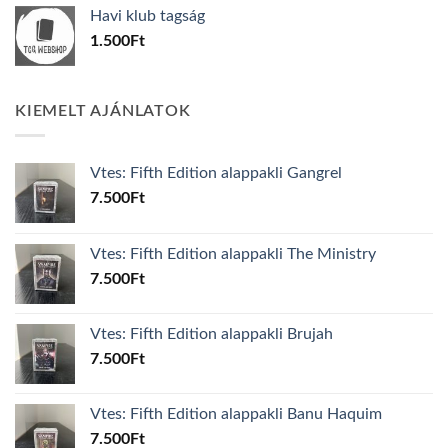
was:
is:
Havi klub tagság
600Ft.
100Ft.
1.500
Ft
KIEMELT AJÁNLATOK
Vtes: Fifth Edition alappakli Gangrel
7.500
Ft
Vtes: Fifth Edition alappakli The Ministry
7.500
Ft
Vtes: Fifth Edition alappakli Brujah
7.500
Ft
Vtes: Fifth Edition alappakli Banu Haquim
7.500
Ft