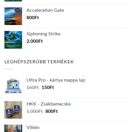
Acceleration Gate
800
Ft
Siphoning Strike
2.000
Ft
LEGNÉPSZERŰBB TERMÉKEK
Ultra Pro - kártya mappa lap
Original
Current
160
Ft
150
Ft
price
price
was:
is:
HKK - Zsákbamacska
160Ft.
150Ft.
Original
Current
1.000
Ft
800
Ft
price
price
was:
is:
Villein
1.000Ft.
800Ft.