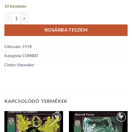
10 készleten
Haymaker mennyiség
KOSÁRBA TESZEM
Cikkszám:
1918
Kategória:
COMBAT
Címke:
Haymaker
KAPCSOLÓDÓ TERMÉKEK
Add to
Add to
wishlist
wishlist