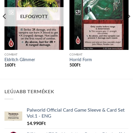
ELFOGYOTT
COMBAT
COMBAT
Eldritch Glimmer
Horrid Form
160
Ft
500
Ft
LEÚJABB TERMÉKEK
Palworld Official Card Game Sleeve & Card Set
Vol.1 - ENG
14.990
Ft