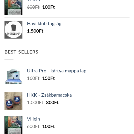
1.000Ft.
800Ft.
Original
Current
600
Ft
100
Ft
price
price
was:
is:
Havi klub tagság
600Ft.
100Ft.
1.500
Ft
BEST SELLERS
Ultra Pro - kártya mappa lap
Original
Current
160
Ft
150
Ft
price
price
was:
is:
HKK - Zsákbamacska
160Ft.
150Ft.
Original
Current
1.000
Ft
800
Ft
price
price
was:
is:
Villein
1.000Ft.
800Ft.
Original
Current
600
Ft
100
Ft
price
price