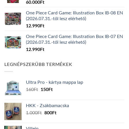
60.000
Ft
One Piece Card Game: Illustration Box IB-08 EN
(2026.07.31.-től lesz elérhető)
12.990
Ft
One Piece Card Game: Illustration Box IB-07 EN
(2026.07.31.-től lesz elérhető)
12.990
Ft
LEGNÉPSZERŰBB TERMÉKEK
Ultra Pro - kártya mappa lap
Original
Current
160
Ft
150
Ft
price
price
was:
is:
HKK - Zsákbamacska
160Ft.
150Ft.
Original
Current
1.000
Ft
800
Ft
price
price
was:
is:
Villein