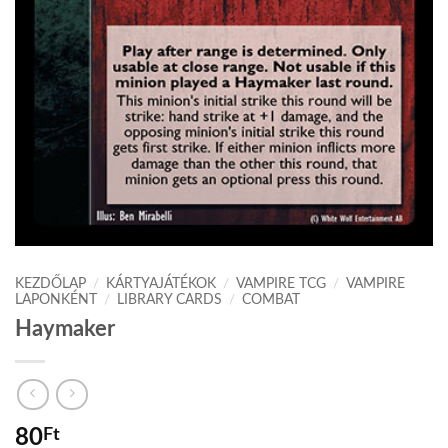
KEZDŐLAP
/
KÁRTYAJÁTÉKOK
/
VAMPIRE TCG
/
VAMPIRE
LAPONKÉNT
/
LIBRARY CARDS
/
COMBAT
Haymaker
80
Ft