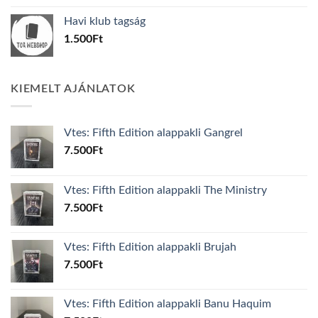
was:
is:
Havi klub tagság
600Ft.
100Ft.
1.500
Ft
KIEMELT AJÁNLATOK
Vtes: Fifth Edition alappakli Gangrel
7.500
Ft
Vtes: Fifth Edition alappakli The Ministry
7.500
Ft
Vtes: Fifth Edition alappakli Brujah
7.500
Ft
Vtes: Fifth Edition alappakli Banu Haquim