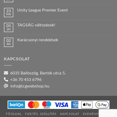
Nincs
hozzászólás
a(z)
Unity League Premier Event
23
Nyári
febr
szabadság!
Nincs
bejegyzéshez
hozzászólás
a(z)
TAGSÁG változások!
05
Unity
jan
League
Nincs
Premier
hozzászólás
Event
a(z)
bejegyzéshez
Karácsonyi rendelések
02
TAGSÁG
dec
változások!
Nincs
bejegyzéshez
hozzászólás
a(z)
Karácsonyi
KAPCSOLAT
rendelések
bejegyzéshez
6035 Ballószög, Bartók utca 5.
+36 70 453 6796
info@tcgwebshop.hu
FŐOLDAL
FIZETÉS, SZÁLLÍTÁS
KAPCSOLAT
ESEMÉNYNAPTÁR