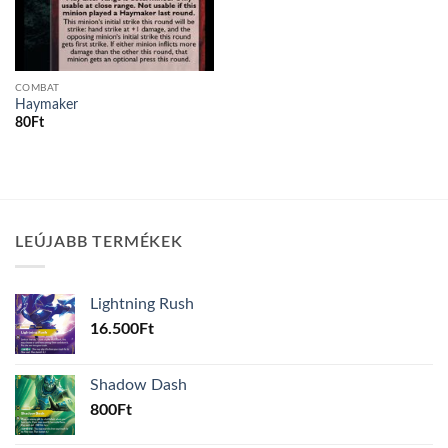
COMBAT
Haymaker
80
Ft
LEÚJABB TERMÉKEK
Lightning Rush
16.500
Ft
Shadow Dash
800
Ft