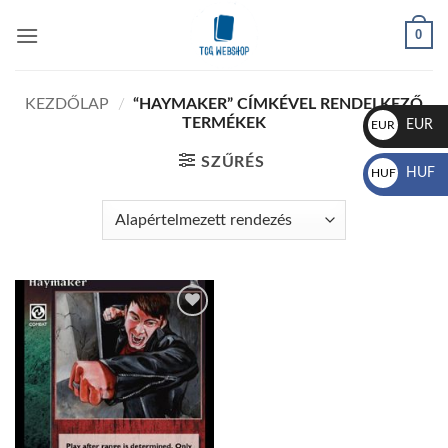
Skip
0
to
content
KEZDŐLAP
/
“HAYMAKER” CÍMKÉVEL RENDELKEZŐ
TERMÉKEK
EUR
EUR
€
SZŰRÉS
HUF
HUF
Ft
Add to
wishlist