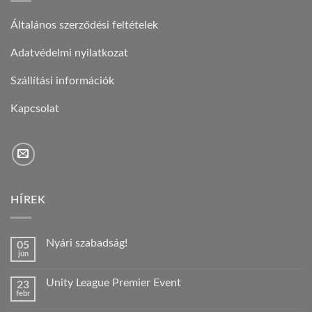
Általános szerződési feltételek
Adatvédelmi nyilatkozat
Szállítási információk
Kapcsolat
HÍREK
Nyári szabadság!
05
jún
Nincs
hozzászólás
a(z)
Unity League Premier Event
23
Nyári
febr
szabadság!
Nincs
bejegyzéshez
hozzászólás