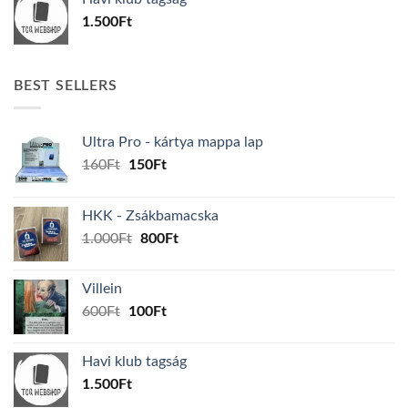
600Ft.
100Ft.
1.500
Ft
BEST SELLERS
Ultra Pro - kártya mappa lap
Original
Current
160
Ft
150
Ft
price
price
was:
is:
HKK - Zsákbamacska
160Ft.
150Ft.
Original
Current
1.000
Ft
800
Ft
price
price
was:
is:
Villein
1.000Ft.
800Ft.
Original
Current
600
Ft
100
Ft
price
price
was:
is:
Havi klub tagság
600Ft.
100Ft.
1.500
Ft