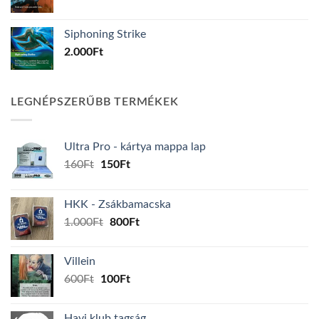
Siphoning Strike
2.000
Ft
LEGNÉPSZERŰBB TERMÉKEK
Ultra Pro - kártya mappa lap
Original
Current
160
Ft
150
Ft
price
price
was:
is:
HKK - Zsákbamacska
160Ft.
150Ft.
Original
Current
1.000
Ft
800
Ft
price
price
was:
is:
Villein
1.000Ft.
800Ft.
Original
Current
600
Ft
100
Ft
price
price
was:
is:
Havi klub tagság