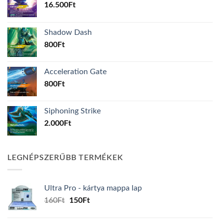
16.500
Ft
Shadow Dash
800
Ft
Acceleration Gate
800
Ft
Siphoning Strike
2.000
Ft
LEGNÉPSZERŰBB TERMÉKEK
Ultra Pro - kártya mappa lap
Original
Current
160
Ft
150
Ft
price
price