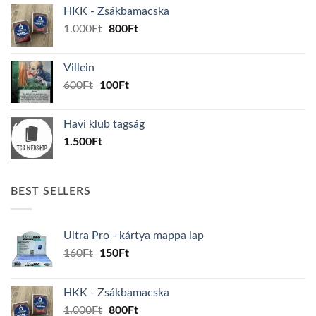
was:
is:
HKK - Zsákbamacska
160Ft.
150Ft.
Original
Current
1.000
Ft
800
Ft
price
price
was:
is:
Villein
1.000Ft.
800Ft.
Original
Current
600
Ft
100
Ft
price
price
was:
is:
Havi klub tagság
600Ft.
100Ft.
1.500
Ft
BEST SELLERS
Ultra Pro - kártya mappa lap
Original
Current
160
Ft
150
Ft
price
price
was:
is:
HKK - Zsákbamacska
160Ft.
150Ft.
Original
Current
1.000
Ft
800
Ft