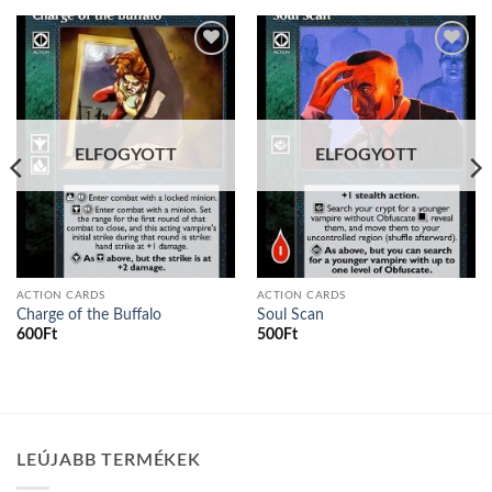
Add to
Add to
wishlist
wishlist
ELFOGYOTT
ELFOGYOTT
ACTION CARDS
ACTION CARDS
Charge of the Buffalo
Soul Scan
600
Ft
500
Ft
LEÚJABB TERMÉKEK