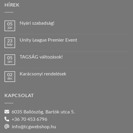
HÍREK
Nyári szabadság!
05
jún
Nincs
hozzászólás
a(z)
Unity League Premier Event
23
Nyári
febr
szabadság!
Nincs
bejegyzéshez
hozzászólás
a(z)
TAGSÁG változások!
05
Unity
jan
League
Nincs
Premier
hozzászólás
Event
a(z)
bejegyzéshez
Karácsonyi rendelések
02
TAGSÁG
dec
változások!
Nincs
bejegyzéshez
hozzászólás
a(z)
Karácsonyi
KAPCSOLAT
rendelések
bejegyzéshez
6035 Ballószög, Bartók utca 5.
+36 70 453 6796
info@tcgwebshop.hu