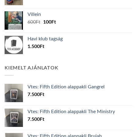
price
price
was:
is:
Villein
1.000Ft.
800Ft.
Original
Current
600
Ft
100
Ft
price
price
was:
is:
Havi klub tagság
600Ft.
100Ft.
1.500
Ft
KIEMELT AJÁNLATOK
Vtes: Fifth Edition alappakli Gangrel
7.500
Ft
Vtes: Fifth Edition alappakli The Ministry
7.500
Ft
Vtes: Fifth Edition alappakli Brujah