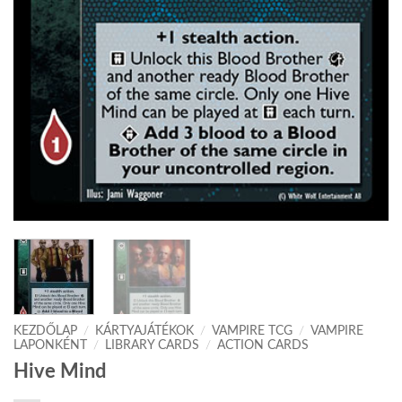
KEZDŐLAP
/
KÁRTYAJÁTÉKOK
/
VAMPIRE TCG
/
VAMPIRE
LAPONKÉNT
/
LIBRARY CARDS
/
ACTION CARDS
Hive Mind