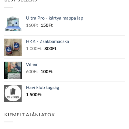
BEST SELLERS
Ultra Pro - kártya mappa lap
Original
Current
160
Ft
150
Ft
price
price
was:
is:
HKK - Zsákbamacska
160Ft.
150Ft.
Original
Current
1.000
Ft
800
Ft
price
price
was:
is:
Villein
1.000Ft.
800Ft.
Original
Current
600
Ft
100
Ft
price
price
was:
is:
Havi klub tagság
600Ft.
100Ft.
1.500
Ft
KIEMELT AJÁNLATOK