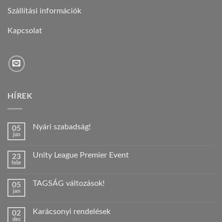
Szállítási információk
Kapcsolat
HÍREK
Nyári szabadság!
05
jún
Nincs
hozzászólás
a(z)
Unity League Premier Event
23
Nyári
febr
szabadság!
Nincs
bejegyzéshez
hozzászólás
a(z)
TAGSÁG változások!
05
Unity
jan
League
Nincs
Premier
hozzászólás
Event
a(z)
bejegyzéshez
Karácsonyi rendelések
02
TAGSÁG
dec
változások!