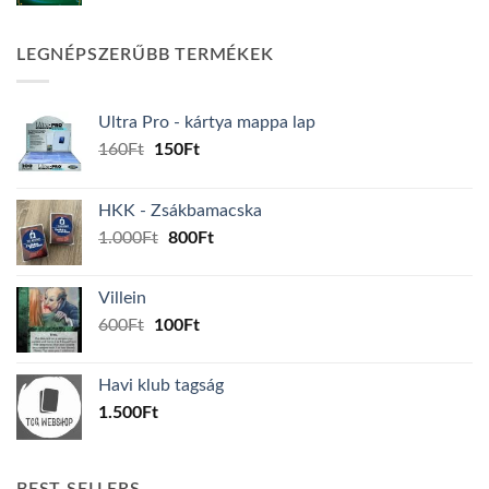
LEGNÉPSZERŰBB TERMÉKEK
Ultra Pro - kártya mappa lap
Original
Current
160
Ft
150
Ft
price
price
was:
is:
HKK - Zsákbamacska
160Ft.
150Ft.
Original
Current
1.000
Ft
800
Ft
price
price
was:
is:
Villein
1.000Ft.
800Ft.
Original
Current
600
Ft
100
Ft
price
price
was:
is:
Havi klub tagság
600Ft.
100Ft.
1.500
Ft