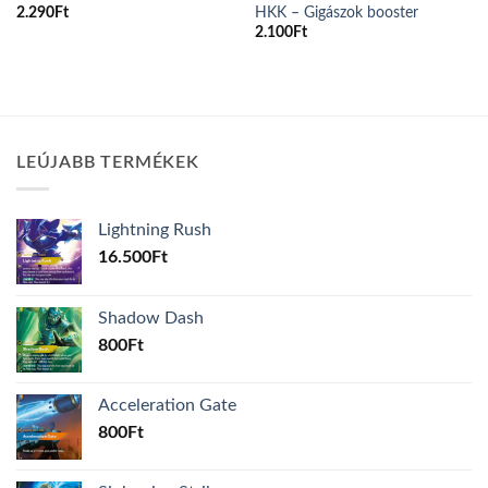
HKK – Gigászok booster
2.290
Ft
2.100
Ft
LEÚJABB TERMÉKEK
Lightning Rush
16.500
Ft
Shadow Dash
800
Ft
Acceleration Gate
800
Ft