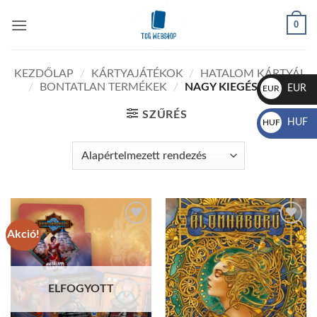
Skip
0
to
content
KEZDŐLAP
/
KÁRTYAJÁTÉKOK
/
HATALOM KÁRTYÁI
/
BONTATLAN TERMÉKEK
/
NAGY KIEGÉSZÍTŐK
EUR
EUR
€
SZŰRÉS
HUF
HUF
Ft
Akció!
Add to
Add to
wishlist
wishlist
ELFOGYOTT