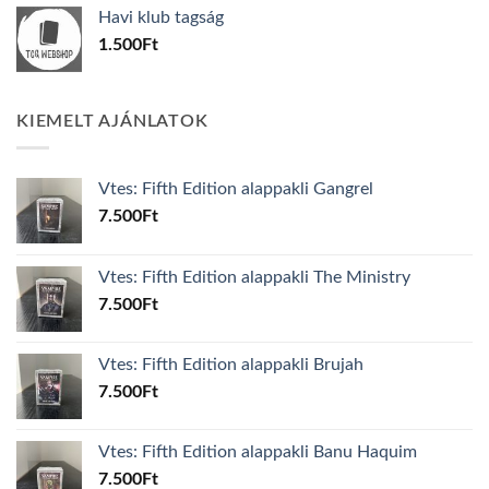
was:
is:
Havi klub tagság
600Ft.
100Ft.
1.500
Ft
KIEMELT AJÁNLATOK
Vtes: Fifth Edition alappakli Gangrel
7.500
Ft
Vtes: Fifth Edition alappakli The Ministry
7.500
Ft
Vtes: Fifth Edition alappakli Brujah
7.500
Ft
Vtes: Fifth Edition alappakli Banu Haquim
7.500
Ft