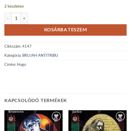
2 készleten
Hugo mennyiség
KOSÁRBA TESZEM
Cikkszám:
4147
Kategória:
BRUJAH ANTITRIBU
Címke:
Hugo
KAPCSOLÓDÓ TERMÉKEK
Add to
Add to
wishlist
wishlist