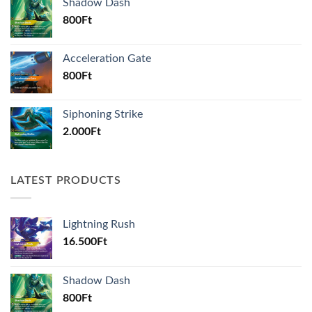
Shadow Dash
800
Ft
Acceleration Gate
800
Ft
Siphoning Strike
2.000
Ft
LATEST PRODUCTS
Lightning Rush
16.500
Ft
Shadow Dash
800
Ft