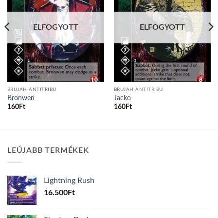
ELFOGYOTT
ELFOGYOTT
BRUJAH ANTITRIBU
BRUJAH ANTITRIBU
Bronwen
Jacko
160
Ft
160
Ft
LEÚJABB TERMÉKEK
Lightning Rush
16.500
Ft