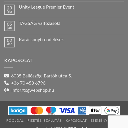
hozzászólás
a(z)
Unity League Premier Event
23
Nyári
febr
szabadság!
Nincs
bejegyzéshez
hozzászólás
a(z)
TAGSÁG változások!
05
Unity
jan
League
Nincs
Premier
hozzászólás
Event
a(z)
bejegyzéshez
Karácsonyi rendelések
02
TAGSÁG
dec
változások!
Nincs
bejegyzéshez
hozzászólás
a(z)
Karácsonyi
KAPCSOLAT
rendelések
bejegyzéshez
6035 Ballószög, Bartók utca 5.
+36 70 453 6796
info@tcgwebshop.hu
FŐOLDAL
FIZETÉS, SZÁLLÍTÁS
KAPCSOLAT
ESEMÉNYNAPTÁR