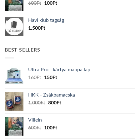
Original
Current
600
Ft
100
Ft
price
price
was:
is:
Havi klub tagság
600Ft.
100Ft.
1.500
Ft
BEST SELLERS
Ultra Pro - kártya mappa lap
Original
Current
160
Ft
150
Ft
price
price
was:
is:
HKK - Zsákbamacska
160Ft.
150Ft.
Original
Current
1.000
Ft
800
Ft
price
price
was:
is:
Villein
1.000Ft.
800Ft.
Original
Current
600
Ft
100
Ft
price
price