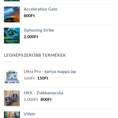
Acceleration Gate
800
Ft
Siphoning Strike
2.000
Ft
LEGNÉPSZERŰBB TERMÉKEK
Ultra Pro - kártya mappa lap
Original
Current
160
Ft
150
Ft
price
price
was:
is:
HKK - Zsákbamacska
160Ft.
150Ft.
Original
Current
1.000
Ft
800
Ft
price
price
was:
is:
Villein
1.000Ft.
800Ft.