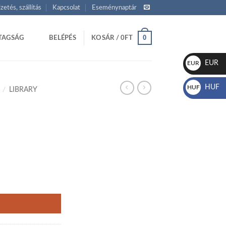
izetés, szállítás
Kapcsolat
Eseménynaptár
0
TAGSÁG
BELÉPÉS
KOSÁR /
0
FT
EUR
EUR
€
HUF
HUF
/
LIBRARY
Ft