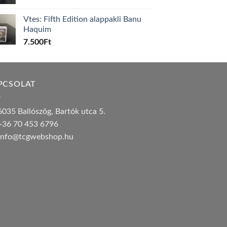
Vtes: Fifth Edition alappakli Banu
Haquim
7.500
Ft
PCSOLAT
035 Ballószög, Bartók utca 5.
36 70 453 6796
nfo@tcgwebshop.hu