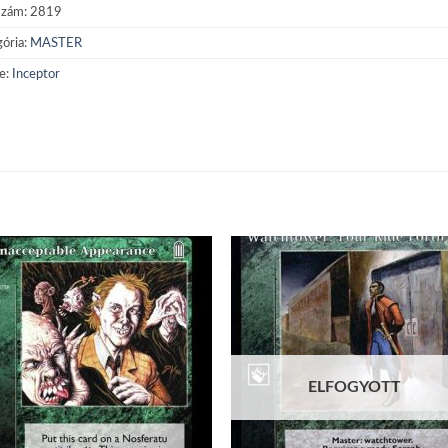
szám:
2819
ória:
MASTER
e:
Inceptor
Add to
Add
wishlist
wish
ELFOGYOTT