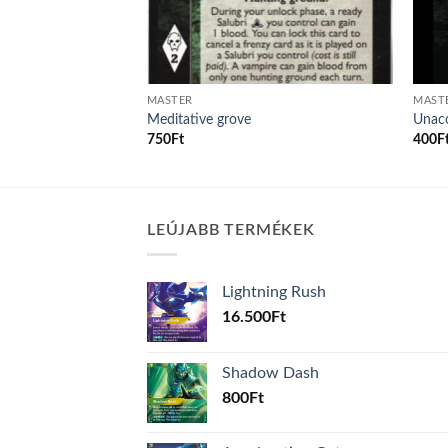
MASTER
MAST
Meditative grove
Unac
750
Ft
400
F
LEÚJABB TERMÉKEK
Lightning Rush
16.500
Ft
Shadow Dash
800
Ft