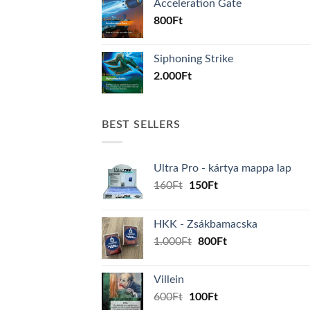
Acceleration Gate
800
Ft
Siphoning Strike
2.000
Ft
BEST SELLERS
Ultra Pro - kártya mappa lap
Original
Current
160
Ft
150
Ft
price
price
was:
is:
HKK - Zsákbamacska
160Ft.
150Ft.
Original
Current
1.000
Ft
800
Ft
price
price
was:
is:
Villein
1.000Ft.
800Ft.
Original
Current
600
Ft
100
Ft