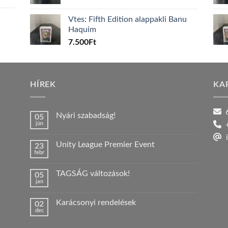
Vtes: Fifth Edition alappakli Banu
Haquim
7.500
Ft
HÍREK
KA
6
Nyári szabadság!
05
jún
+
Nincs
hozzászólás
i
a(z)
Unity League Premier Event
23
Nyári
febr
szabadság!
Nincs
bejegyzéshez
hozzászólás
a(z)
TAGSÁG változások!
05
Unity
jan
League
Nincs
Premier
hozzászólás
Event
a(z)
bejegyzéshez
Karácsonyi rendelések
02
TAGSÁG
dec
változások!
Nincs
bejegyzéshez
hozzászólás
a(z)