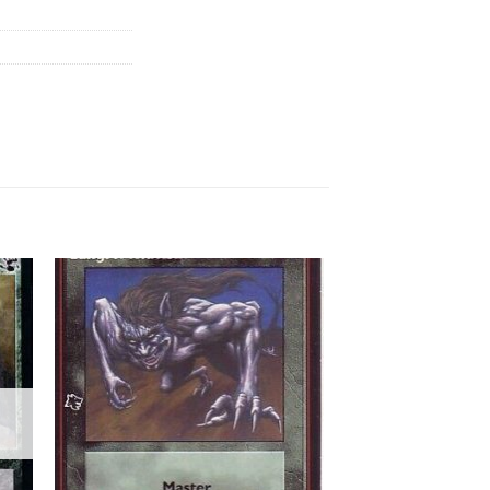
 to
Add to
list
wishlist