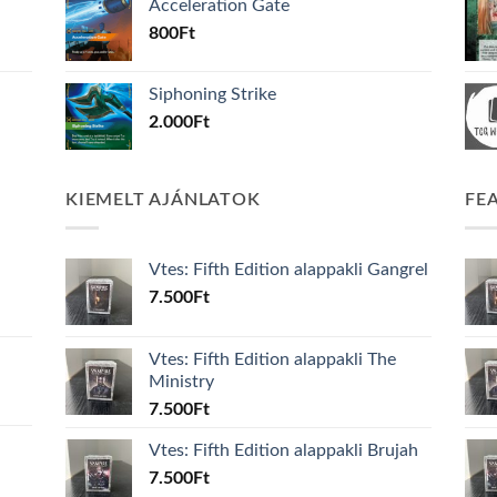
Acceleration Gate
800
Ft
Siphoning Strike
2.000
Ft
KIEMELT AJÁNLATOK
FE
Vtes: Fifth Edition alappakli Gangrel
7.500
Ft
Vtes: Fifth Edition alappakli The
Ministry
7.500
Ft
Vtes: Fifth Edition alappakli Brujah
7.500
Ft