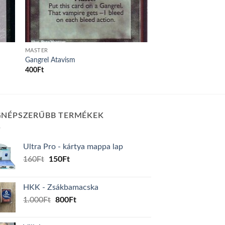
MASTER
Gangrel Atavism
400
Ft
GNÉPSZERŰBB TERMÉKEK
Ultra Pro - kártya mappa lap
Original
Current
160
Ft
150
Ft
price
price
was:
is:
HKK - Zsákbamacska
160Ft.
150Ft.
Original
Current
1.000
Ft
800
Ft
price
price
was:
is: