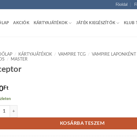
Főoldal
F
ŐLAP
AKCIÓK
KÁRTYAJÁTÉKOK
JÁTÉK KIEGÉSZÍTŐK
KLUB 
DŐLAP
/
KÁRTYAJÁTÉKOK
/
VAMPIRE TCG
/
VAMPIRE LAPONKÉNT
DS
/
MASTER
ceptor
0
Ft
zleten
ptor mennyiség
KOSÁRBA TESZEM