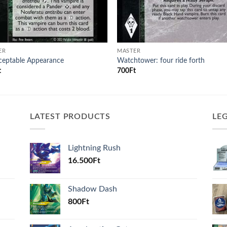
ER
MASTER
ceptable Appearance
Watchtower: four ride forth
t
700
Ft
LATEST PRODUCTS
LE
Lightning Rush
16.500
Ft
Shadow Dash
800
Ft