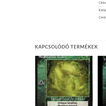
Cikk
Kateg
Címk
KAPCSOLÓDÓ TERMÉKEK
Add to
Add to
wishlist
wishlist