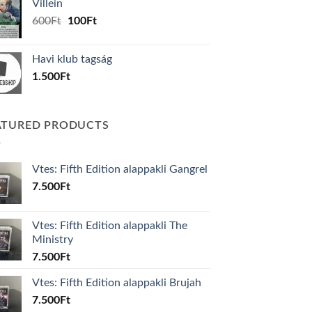
Villein
1.000Ft.
800Ft.
Original
Current
600
Ft
100
Ft
price
price
was:
is:
Havi klub tagság
600Ft.
100Ft.
1.500
Ft
ATURED PRODUCTS
Vtes: Fifth Edition alappakli Gangrel
7.500
Ft
Vtes: Fifth Edition alappakli The
Ministry
7.500
Ft
Vtes: Fifth Edition alappakli Brujah
7.500
Ft