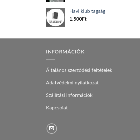
price
price
was:
is:
Havi klub tagság
600Ft.
100Ft.
1.500
Ft
INFORMÁCIÓK
Általános szerződési feltételek
Adatvédelmi nyilatkozat
Szállítási információk
Kapcsolat