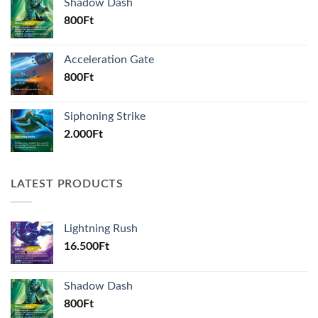
Shadow Dash
800
Ft
Acceleration Gate
800
Ft
Siphoning Strike
2.000
Ft
LATEST PRODUCTS
Lightning Rush
16.500
Ft
Shadow Dash
800
Ft