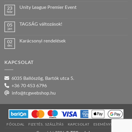
hozzászólás
a(z)
Unity League Premier Event
23
Nyári
febr
szabadság!
Nincs
bejegyzéshez
hozzászólás
a(z)
TAGSÁG változások!
05
Unity
jan
League
Nincs
Premier
hozzászólás
Event
a(z)
bejegyzéshez
Karácsonyi rendelések
02
TAGSÁG
dec
változások!
Nincs
bejegyzéshez
hozzászólás
a(z)
Karácsonyi
KAPCSOLAT
rendelések
bejegyzéshez
6035 Ballószög, Bartók utca 5.
+36 70 453 6796
info@tcgwebshop.hu
FŐOLDAL
FIZETÉS, SZÁLLÍTÁS
KAPCSOLAT
ESEMÉNYNAPTÁR