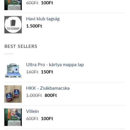
Original
Current
600
Ft
100
Ft
price
price
was:
is:
Havi klub tagság
600Ft.
100Ft.
1.500
Ft
BEST SELLERS
Ultra Pro - kártya mappa lap
Original
Current
160
Ft
150
Ft
price
price
was:
is:
HKK - Zsákbamacska
160Ft.
150Ft.
Original
Current
1.000
Ft
800
Ft
price
price
was:
is:
Villein
1.000Ft.
800Ft.
Original
Current
600
Ft
100
Ft
price
price