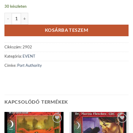
30 készleten
Port Authority mennyiség
KOSÁRBA TESZEM
Cikkszám:
2902
Kategória:
EVENT
Címke:
Port Authority
KAPCSOLÓDÓ TERMÉKEK
Add to
Add to
wishlist
wishlist