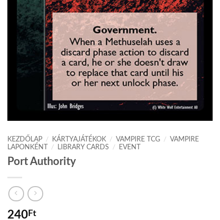
KEZDŐLAP
/
KÁRTYAJÁTÉKOK
/
VAMPIRE TCG
/
VAMPIRE
LAPONKÉNT
/
LIBRARY CARDS
/
EVENT
Port Authority
240
Ft