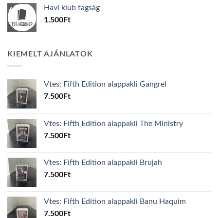
was:
is:
Havi klub tagság
600Ft.
100Ft.
1.500
Ft
KIEMELT AJÁNLATOK
Vtes: Fifth Edition alappakli Gangrel
7.500
Ft
Vtes: Fifth Edition alappakli The Ministry
7.500
Ft
Vtes: Fifth Edition alappakli Brujah
7.500
Ft
Vtes: Fifth Edition alappakli Banu Haquim
7.500
Ft