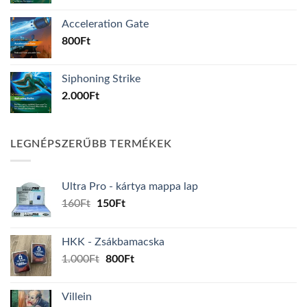
Acceleration Gate
800
Ft
Siphoning Strike
2.000
Ft
LEGNÉPSZERŰBB TERMÉKEK
Ultra Pro - kártya mappa lap
Original
Current
160
Ft
150
Ft
price
price
was:
is:
HKK - Zsákbamacska
160Ft.
150Ft.
Original
Current
1.000
Ft
800
Ft
price
price
was:
is:
Villein
1.000Ft.
800Ft.