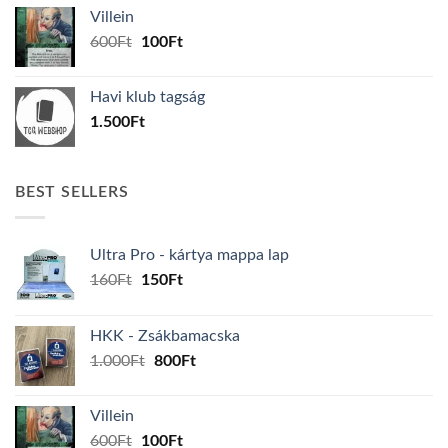
was:
is:
Villein
1.000Ft.
800Ft.
Original
Current
600
Ft
100
Ft
price
price
was:
is:
Havi klub tagság
600Ft.
100Ft.
1.500
Ft
BEST SELLERS
Ultra Pro - kártya mappa lap
Original
Current
160
Ft
150
Ft
price
price
was:
is:
HKK - Zsákbamacska
160Ft.
150Ft.
Original
Current
1.000
Ft
800
Ft
price
price
was:
is:
Villein
1.000Ft.
800Ft.
Original
Current
600
Ft
100
Ft