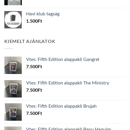
price
price
was:
is:
Havi klub tagság
600Ft.
100Ft.
1.500
Ft
KIEMELT AJÁNLATOK
Vtes: Fifth Edition alappakli Gangrel
7.500
Ft
Vtes: Fifth Edition alappakli The Ministry
7.500
Ft
Vtes: Fifth Edition alappakli Brujah
7.500
Ft
Vtes: Fifth Edition alappakli Banu Haquim