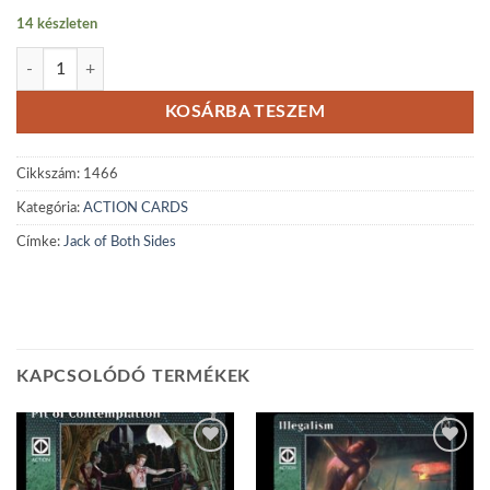
14 készleten
Jack of Both Sides mennyiség
KOSÁRBA TESZEM
Cikkszám:
1466
Kategória:
ACTION CARDS
Címke:
Jack of Both Sides
KAPCSOLÓDÓ TERMÉKEK
Add to
Add to
wishlist
wishlist