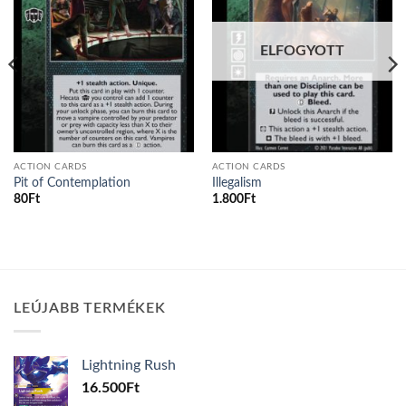
ELFOGYOTT
ACTION CARDS
ACTION CARDS
Pit of Contemplation
Illegalism
80
Ft
1.800
Ft
LEÚJABB TERMÉKEK
Lightning Rush
16.500
Ft