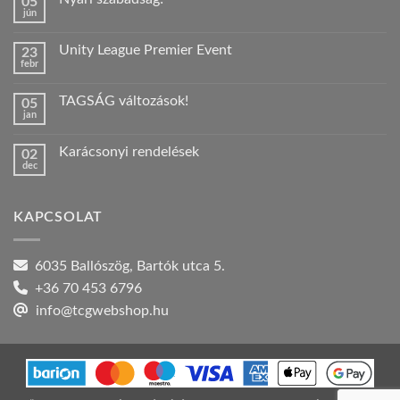
05
jún
Nincs
hozzászólás
a(z)
Unity League Premier Event
23
Nyári
febr
szabadság!
Nincs
bejegyzéshez
hozzászólás
a(z)
TAGSÁG változások!
05
Unity
jan
League
Nincs
Premier
hozzászólás
Event
a(z)
bejegyzéshez
Karácsonyi rendelések
02
TAGSÁG
dec
változások!
Nincs
bejegyzéshez
hozzászólás
a(z)
Karácsonyi
KAPCSOLAT
rendelések
bejegyzéshez
6035 Ballószög, Bartók utca 5.
+36 70 453 6796
info@tcgwebshop.hu