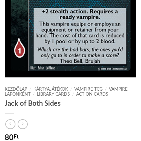
KEZDŐLAP
/
KÁRTYAJÁTÉKOK
/
VAMPIRE TCG
/
VAMPIRE
LAPONKÉNT
/
LIBRARY CARDS
/
ACTION CARDS
Jack of Both Sides
80
Ft