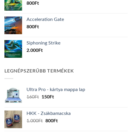
800
Ft
Acceleration Gate
800
Ft
Siphoning Strike
2.000
Ft
LEGNÉPSZERŰBB TERMÉKEK
Ultra Pro - kártya mappa lap
Original
Current
160
Ft
150
Ft
price
price
was:
is:
HKK - Zsákbamacska
160Ft.
150Ft.
Original
Current
1.000
Ft
800
Ft
price
price