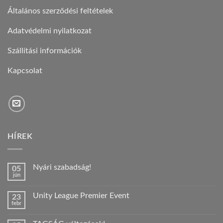
Általános szerződési feltételek
Adatvédelmi nyilatkozat
Szállítási információk
Kapcsolat
HÍREK
Nyári szabadság!
05
jún
Nincs
hozzászólás
a(z)
Unity League Premier Event
23
Nyári
febr
szabadság!
Nincs
bejegyzéshez
hozzászólás
a(z)