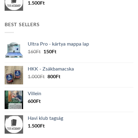
1.500
Ft
BEST SELLERS
Ultra Pro - kártya mappa lap
Original
Current
160
Ft
150
Ft
price
price
was:
is:
HKK - Zsákbamacska
160Ft.
150Ft.
Original
Current
1.000
Ft
800
Ft
price
price
was:
is:
Villein
1.000Ft.
800Ft.
600
Ft
Havi klub tagság
1.500
Ft