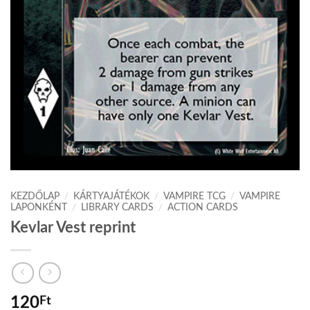
KEZDŐLAP
/
KÁRTYAJÁTÉKOK
/
VAMPIRE TCG
/
VAMPIRE
LAPONKÉNT
/
LIBRARY CARDS
/
ACTION CARDS
Kevlar Vest reprint
120
Ft