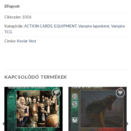
Elfogyott
Cikkszám:
1056
Kategóriák:
ACTION CARDS
,
EQUIPMENT
,
Vampire laponként
,
Vampire
TCG
Címke:
Kevlar Vest
KAPCSOLÓDÓ TERMÉKEK
Add to
Add to
wishlist
wishlist