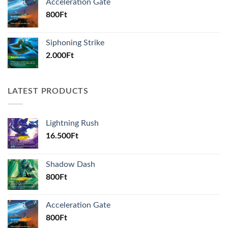
Acceleration Gate
800
Ft
Siphoning Strike
2.000
Ft
LATEST PRODUCTS
Lightning Rush
16.500
Ft
Shadow Dash
800
Ft
Acceleration Gate
800
Ft