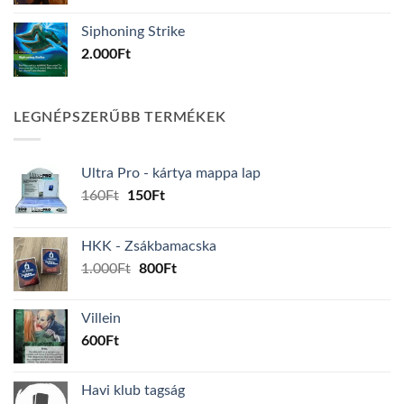
Siphoning Strike
2.000
Ft
LEGNÉPSZERŰBB TERMÉKEK
Ultra Pro - kártya mappa lap
Original
Current
160
Ft
150
Ft
price
price
was:
is:
HKK - Zsákbamacska
160Ft.
150Ft.
Original
Current
1.000
Ft
800
Ft
price
price
was:
is:
Villein
1.000Ft.
800Ft.
600
Ft
Havi klub tagság