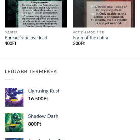
MASTER
ACTION MODIFIER
Bureaucratic overload
Form of the cobra
400
Ft
300
Ft
LEÚJABB TERMÉKEK
Lightning Rush
16.500
Ft
Shadow Dash
800
Ft