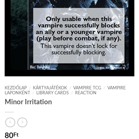
KEZDŐLAP
/
KÁRTYAJÁTÉKOK
/
VAMPIRE TCG
/
VAMPIRE
LAPONKÉNT
/
LIBRARY CARDS
/
REACTION
Minor Irritation
80
Ft