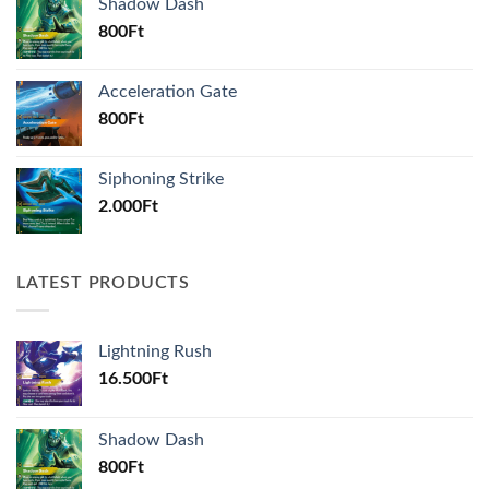
Shadow Dash
800
Ft
Acceleration Gate
800
Ft
Siphoning Strike
2.000
Ft
LATEST PRODUCTS
Lightning Rush
16.500
Ft
Shadow Dash
800
Ft