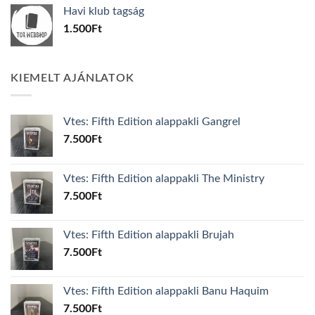
was:
is:
Havi klub tagság
600Ft.
100Ft.
1.500
Ft
KIEMELT AJÁNLATOK
Vtes: Fifth Edition alappakli Gangrel
7.500
Ft
Vtes: Fifth Edition alappakli The Ministry
7.500
Ft
Vtes: Fifth Edition alappakli Brujah
7.500
Ft
Vtes: Fifth Edition alappakli Banu Haquim
7.500
Ft