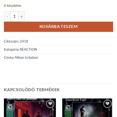
6 készleten
Minor Irritation mennyiség
KOSÁRBA TESZEM
Cikkszám:
2418
Kategória:
REACTION
Címke:
Minor Irritation
KAPCSOLÓDÓ TERMÉKEK
Add to
Add to
wishlist
wishlist