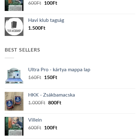
Original
Current
600
Ft
100
Ft
price
price
was:
is:
Havi klub tagság
600Ft.
100Ft.
1.500
Ft
BEST SELLERS
Ultra Pro - kártya mappa lap
Original
Current
160
Ft
150
Ft
price
price
was:
is:
HKK - Zsákbamacska
160Ft.
150Ft.
Original
Current
1.000
Ft
800
Ft
price
price
was:
is:
Villein
1.000Ft.
800Ft.
Original
Current
600
Ft
100
Ft
price
price