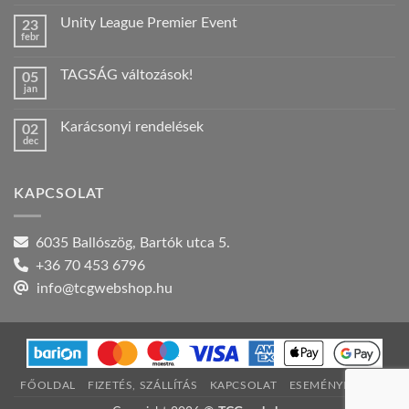
hozzászólás
a(z)
Unity League Premier Event
23
Nyári
febr
szabadság!
Nincs
bejegyzéshez
hozzászólás
a(z)
TAGSÁG változások!
05
Unity
jan
League
Nincs
Premier
hozzászólás
Event
a(z)
bejegyzéshez
Karácsonyi rendelések
02
TAGSÁG
dec
változások!
Nincs
bejegyzéshez
hozzászólás
a(z)
Karácsonyi
KAPCSOLAT
rendelések
bejegyzéshez
6035 Ballószög, Bartók utca 5.
+36 70 453 6796
info@tcgwebshop.hu
FŐOLDAL
FIZETÉS, SZÁLLÍTÁS
KAPCSOLAT
ESEMÉNYNAPTÁR