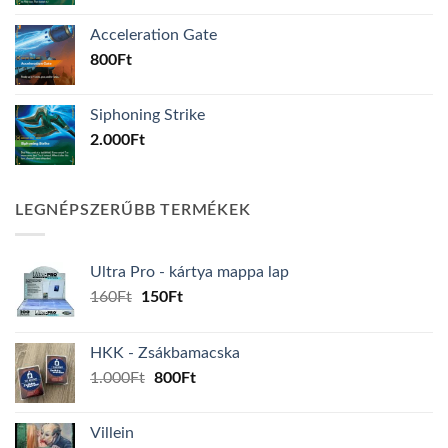
Acceleration Gate
800
Ft
Siphoning Strike
2.000
Ft
LEGNÉPSZERŰBB TERMÉKEK
Ultra Pro - kártya mappa lap
Original
Current
160
Ft
150
Ft
price
price
was:
is:
HKK - Zsákbamacska
160Ft.
150Ft.
Original
Current
1.000
Ft
800
Ft
price
price
was:
is:
Villein
1.000Ft.
800Ft.