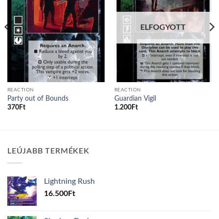
ELFOGYOTT
REACTION
REACTION
Party out of Bounds
Guardian Vigil
370
Ft
1.200
Ft
LEÚJABB TERMÉKEK
Lightning Rush
16.500
Ft