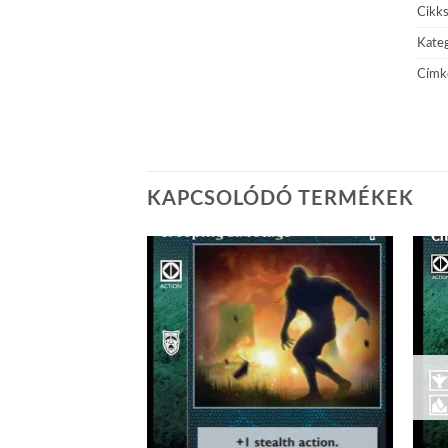
Cikk
Kateg
Címk
KAPCSOLÓDÓ TERMÉKEK
Add to
Add to
wishlist
wishlist