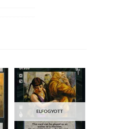
 to
Add to
list
wishlist
ELFOGYOTT