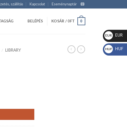
izetés, szállítás
Kapcsolat
Eseménynaptár
0
TAGSÁG
BELÉPÉS
KOSÁR /
0
FT
EUR
EUR
€
HUF
HUF
/
LIBRARY
Ft