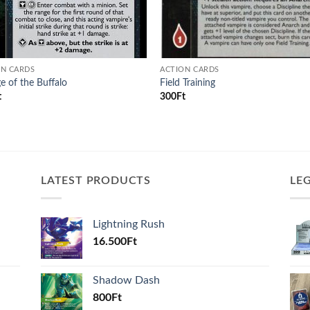
ON CARDS
ACTION CARDS
e of the Buffalo
Field Training
t
300
Ft
LATEST PRODUCTS
LE
Lightning Rush
16.500
Ft
Shadow Dash
800
Ft