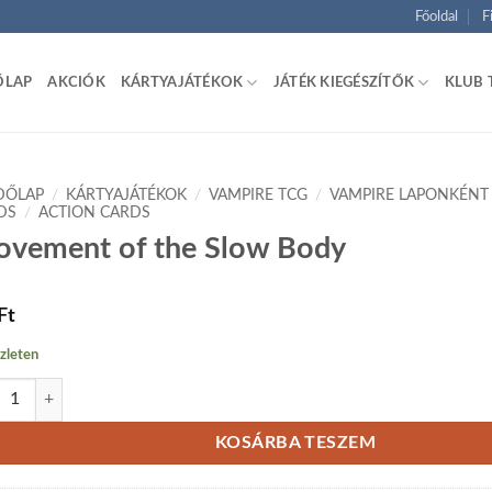
Főoldal
F
ŐLAP
AKCIÓK
KÁRTYAJÁTÉKOK
JÁTÉK KIEGÉSZÍTŐK
KLUB 
DŐLAP
/
KÁRTYAJÁTÉKOK
/
VAMPIRE TCG
/
VAMPIRE LAPONKÉNT
DS
/
ACTION CARDS
vement of the Slow Body
Ft
zleten
ment of the Slow Body mennyiség
KOSÁRBA TESZEM