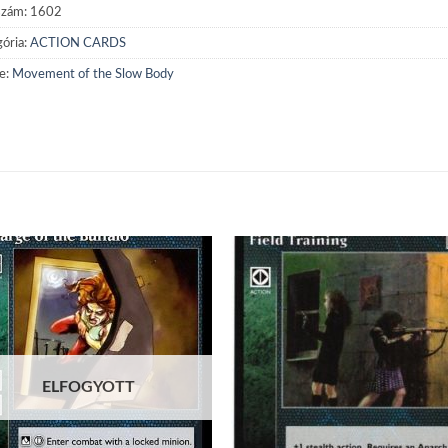
szám:
1602
ória:
ACTION CARDS
e:
Movement of the Slow Body
Add to
Add
wishlist
wish
ELFOGYOTT