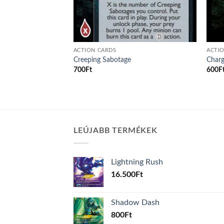
ACTION CARDS
ACTI
Creeping Sabotage
Charg
700
Ft
600
F
LEÚJABB TERMÉKEK
Lightning Rush
16.500
Ft
Shadow Dash
800
Ft