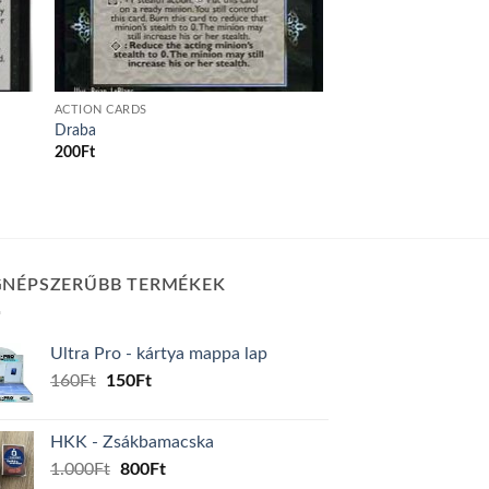
ACTION CARDS
Draba
200
Ft
GNÉPSZERŰBB TERMÉKEK
Ultra Pro - kártya mappa lap
Original
Current
160
Ft
150
Ft
price
price
was:
is:
HKK - Zsákbamacska
160Ft.
150Ft.
Original
Current
1.000
Ft
800
Ft