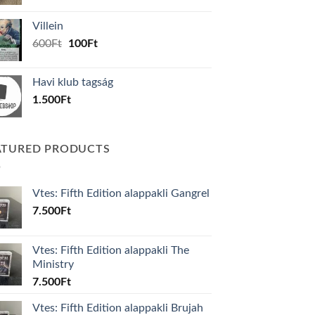
price
price
was:
is:
Villein
1.000Ft.
800Ft.
Original
Current
600
Ft
100
Ft
price
price
was:
is:
Havi klub tagság
600Ft.
100Ft.
1.500
Ft
ATURED PRODUCTS
Vtes: Fifth Edition alappakli Gangrel
7.500
Ft
Vtes: Fifth Edition alappakli The
Ministry
7.500
Ft
Vtes: Fifth Edition alappakli Brujah