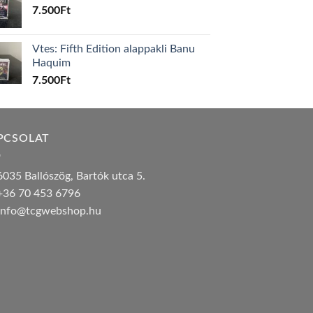
7.500
Ft
Vtes: Fifth Edition alappakli Banu
Haquim
7.500
Ft
PCSOLAT
035 Ballószög, Bartók utca 5.
36 70 453 6796
nfo@tcgwebshop.hu