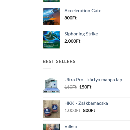
Acceleration Gate
800
Ft
Siphoning Strike
2.000
Ft
BEST SELLERS
Ultra Pro - kártya mappa lap
Original
Current
160
Ft
150
Ft
price
price
was:
is:
HKK - Zsákbamacska
160Ft.
150Ft.
Original
Current
1.000
Ft
800
Ft
price
price
was:
is:
Villein
1.000Ft.
800Ft.