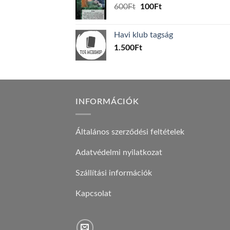
Original
Current
600
Ft
100
Ft
price
price
was:
is:
Havi klub tagság
600Ft.
100Ft.
1.500
Ft
INFORMÁCIÓK
Általános szerződési feltételek
Adatvédelmi nyilatkozat
Szállítási információk
Kapcsolat