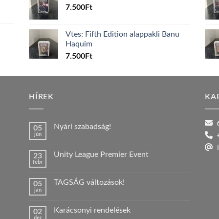
7.500
Ft
Vtes: Fifth Edition alappakli Banu
Haquim
7.500
Ft
HÍREK
KA
6
Nyári szabadság!
05
jún
+
Nincs
hozzászólás
i
a(z)
Unity League Premier Event
23
Nyári
febr
szabadság!
Nincs
bejegyzéshez
hozzászólás
a(z)
TAGSÁG változások!
05
Unity
jan
League
Nincs
Premier
hozzászólás
Event
a(z)
bejegyzéshez
Karácsonyi rendelések
02
TAGSÁG
dec
változások!