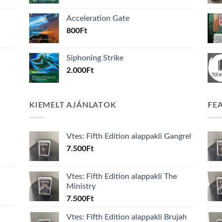
Acceleration Gate
800
Ft
Siphoning Strike
2.000
Ft
KIEMELT AJÁNLATOK
FE
Vtes: Fifth Edition alappakli Gangrel
7.500
Ft
Vtes: Fifth Edition alappakli The
Ministry
7.500
Ft
Vtes: Fifth Edition alappakli Brujah