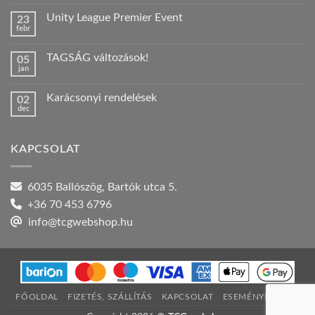
hozzászólás
a(z)
Unity League Premier Event
23
Nyári
febr
szabadság!
Nincs
bejegyzéshez
hozzászólás
a(z)
TAGSÁG változások!
05
Unity
jan
League
Nincs
Premier
hozzászólás
Event
a(z)
bejegyzéshez
Karácsonyi rendelések
02
TAGSÁG
dec
változások!
Nincs
bejegyzéshez
hozzászólás
a(z)
Karácsonyi
KAPCSOLAT
rendelések
bejegyzéshez
6035 Ballószög, Bartók utca 5.
+36 70 453 6796
info@tcgwebshop.hu
FŐOLDAL
FIZETÉS, SZÁLLÍTÁS
KAPCSOLAT
ESEMÉNYNAPTÁR