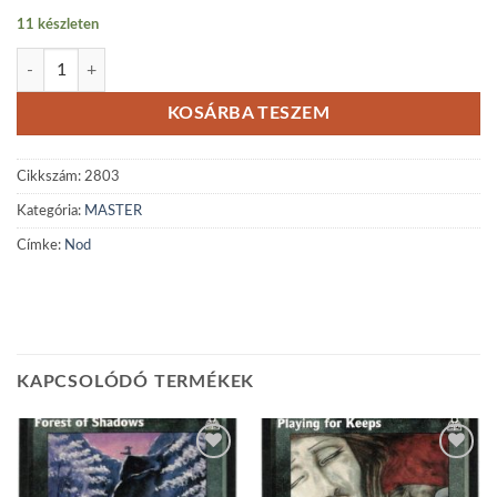
11 készleten
Nod mennyiség
KOSÁRBA TESZEM
Cikkszám:
2803
Kategória:
MASTER
Címke:
Nod
KAPCSOLÓDÓ TERMÉKEK
Add to
Add to
wishlist
wishlist