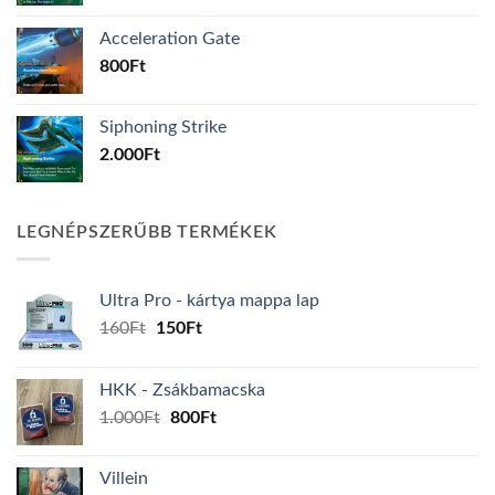
Acceleration Gate
800
Ft
Siphoning Strike
2.000
Ft
LEGNÉPSZERŰBB TERMÉKEK
Ultra Pro - kártya mappa lap
Original
Current
160
Ft
150
Ft
price
price
was:
is:
HKK - Zsákbamacska
160Ft.
150Ft.
Original
Current
1.000
Ft
800
Ft
price
price
was:
is:
Villein
1.000Ft.
800Ft.