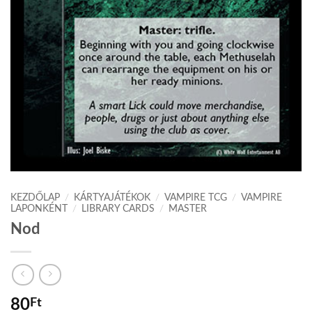
KEZDŐLAP
/
KÁRTYAJÁTÉKOK
/
VAMPIRE TCG
/
VAMPIRE
LAPONKÉNT
/
LIBRARY CARDS
/
MASTER
Nod
80
Ft