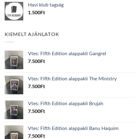
was:
is:
Havi klub tagság
600Ft.
100Ft.
1.500
Ft
KIEMELT AJÁNLATOK
Vtes: Fifth Edition alappakli Gangrel
7.500
Ft
Vtes: Fifth Edition alappakli The Ministry
7.500
Ft
Vtes: Fifth Edition alappakli Brujah
7.500
Ft
Vtes: Fifth Edition alappakli Banu Haquim
7.500
Ft