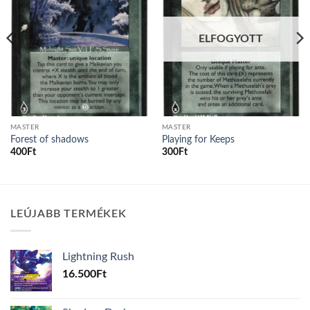
ELFOGYOTT
MASTER
MASTER
Forest of shadows
Playing for Keeps
400
Ft
300
Ft
LEÚJABB TERMÉKEK
Lightning Rush
16.500
Ft