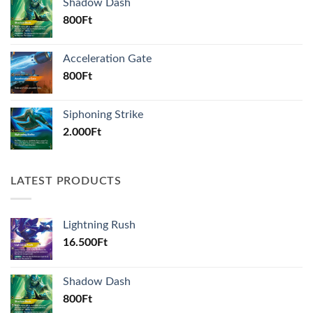
Shadow Dash
800
Ft
Acceleration Gate
800
Ft
Siphoning Strike
2.000
Ft
LATEST PRODUCTS
Lightning Rush
16.500
Ft
Shadow Dash
800
Ft