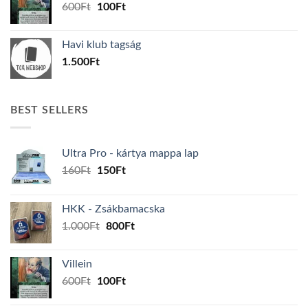
Original
Current
600
Ft
100
Ft
price
price
was:
is:
Havi klub tagság
600Ft.
100Ft.
1.500
Ft
BEST SELLERS
Ultra Pro - kártya mappa lap
Original
Current
160
Ft
150
Ft
price
price
was:
is:
HKK - Zsákbamacska
160Ft.
150Ft.
Original
Current
1.000
Ft
800
Ft
price
price
was:
is:
Villein
1.000Ft.
800Ft.
Original
Current
600
Ft
100
Ft
price
price