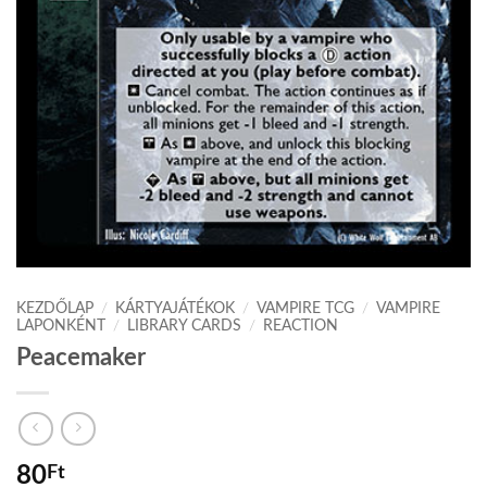
KEZDŐLAP
/
KÁRTYAJÁTÉKOK
/
VAMPIRE TCG
/
VAMPIRE
LAPONKÉNT
/
LIBRARY CARDS
/
REACTION
Peacemaker
80
Ft