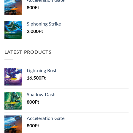
Acceleration Gate
800
Ft
Siphoning Strike
2.000
Ft
LATEST PRODUCTS
Lightning Rush
16.500
Ft
Shadow Dash
800
Ft
Acceleration Gate
800
Ft