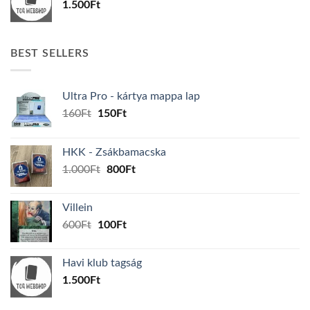
1.500
Ft
BEST SELLERS
Ultra Pro - kártya mappa lap
Original
Current
160
Ft
150
Ft
price
price
was:
is:
HKK - Zsákbamacska
160Ft.
150Ft.
Original
Current
1.000
Ft
800
Ft
price
price
was:
is:
Villein
1.000Ft.
800Ft.
Original
Current
600
Ft
100
Ft
price
price
was:
is:
Havi klub tagság
600Ft.
100Ft.
1.500
Ft