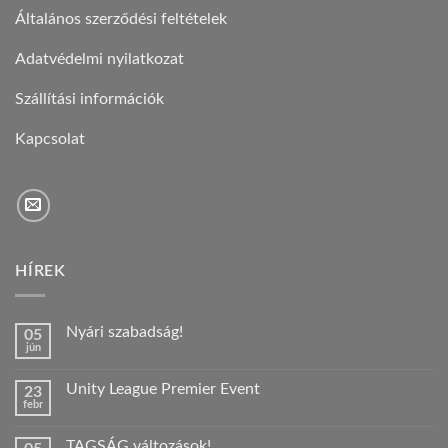
Általános szerződési feltételek
Adatvédelmi nyilatkozat
Szállítási információk
Kapcsolat
HÍREK
Nyári szabadság!
05
jún
Nincs
hozzászólás
a(z)
Unity League Premier Event
23
Nyári
febr
szabadság!
Nincs
bejegyzéshez
hozzászólás
a(z)
TAGSÁG változások!