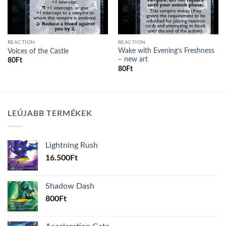
REACTION
REACTION
Wake with Evening’s Freshness
Voices of the Castle
– new art
80
Ft
80
Ft
LEÚJABB TERMÉKEK
Lightning Rush
16.500
Ft
Shadow Dash
800
Ft