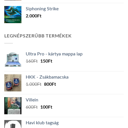
Siphoning Strike
2.000
Ft
LEGNÉPSZERŰBB TERMÉKEK
Ultra Pro - kártya mappa lap
Original
Current
160
Ft
150
Ft
price
price
was:
is:
HKK - Zsákbamacska
160Ft.
150Ft.
Original
Current
1.000
Ft
800
Ft
price
price
was:
is:
Villein
1.000Ft.
800Ft.
Original
Current
600
Ft
100
Ft
price
price
was:
is:
Havi klub tagság
600Ft.
100Ft.