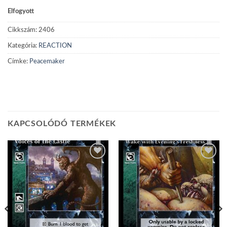
Elfogyott
Cikkszám:
2406
Kategória:
REACTION
Címke:
Peacemaker
KAPCSOLÓDÓ TERMÉKEK
Add to
Add to
wishlist
wishlist